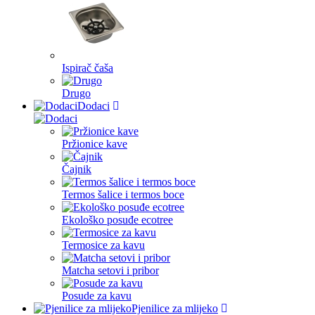
Ispirač čaša
Drugo
Dodaci
Pržionice kave
Čajnik
Termos šalice i termos boce
Ekološko posuđe ecotree
Termosice za kavu
Matcha setovi i pribor
Posude za kavu
Pjenilice za mlijeko