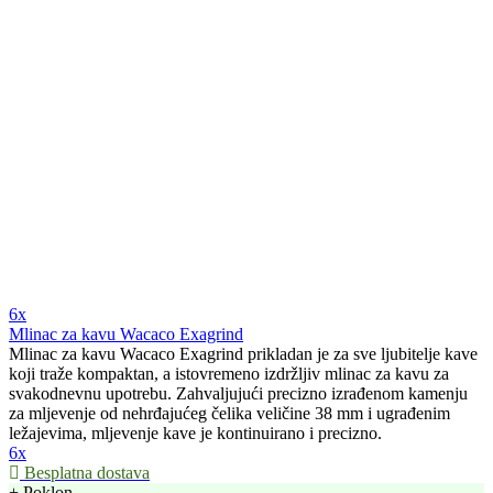
6x
Mlinac za kavu Wacaco Exagrind
Mlinac za kavu Wacaco Exagrind prikladan je za sve ljubitelje kave
koji traže kompaktan, a istovremeno izdržljiv mlinac za kavu za
svakodnevnu upotrebu. Zahvaljujući precizno izrađenom kamenju
za mljevenje od nehrđajućeg čelika veličine 38 mm i ugrađenim
ležajevima, mljevenje kave je kontinuirano i precizno.
6x
Besplatna dostava
+ Poklon