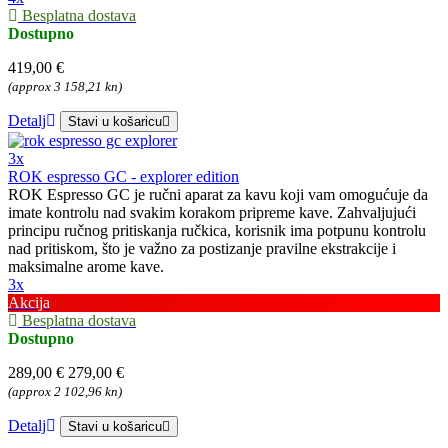
Besplatna dostava
Dostupno
419,00 €
(approx 3 158,21 kn)
Detalj
Stavi u košaricu
3x
ROK espresso GC - explorer edition
ROK Espresso GC je ručni aparat za kavu koji vam omogućuje da
imate kontrolu nad svakim korakom pripreme kave. Zahvaljujući
principu ručnog pritiskanja ručkica, korisnik ima potpunu kontrolu
nad pritiskom, što je važno za postizanje pravilne ekstrakcije i
maksimalne arome kave.
3x
Akcija
Besplatna dostava
Dostupno
289,00 €
279,00 €
(approx 2 102,96 kn)
Detalj
Stavi u košaricu