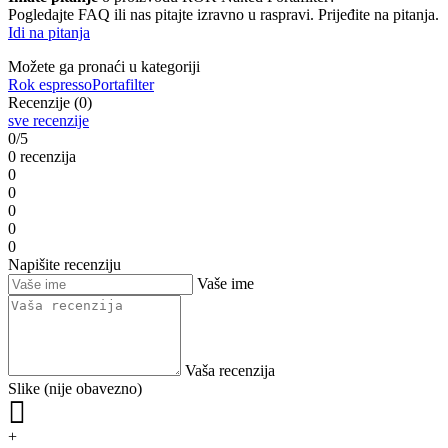
Pogledajte FAQ ili nas pitajte izravno u raspravi. Prijeđite na pitanja.
Idi na pitanja
Možete ga pronaći u kategoriji
Rok espresso
Portafilter
Recenzije (0)
sve recenzije
0/5
0 recenzija
0
0
0
0
0
Napišite recenziju
Vaše ime
Vaša recenzija
Slike (nije obavezno)
+