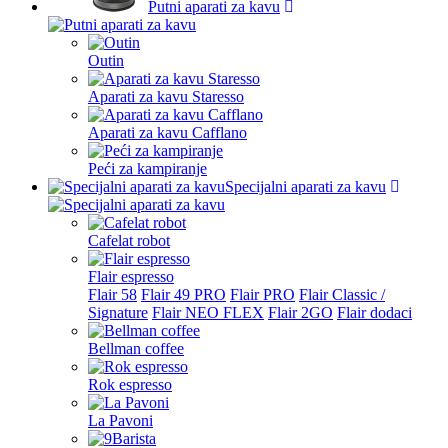
Putni aparati za kavu
Outin
Aparati za kavu Staresso
Aparati za kavu Cafflano
Peći za kampiranje
Specijalni aparati za kavu
Cafelat robot
Flair espresso
Flair 58
Flair 49 PRO
Flair PRO
Flair Classic /
Signature
Flair NEO FLEX
Flair 2GO
Flair dodaci
Bellman coffee
Rok espresso
La Pavoni