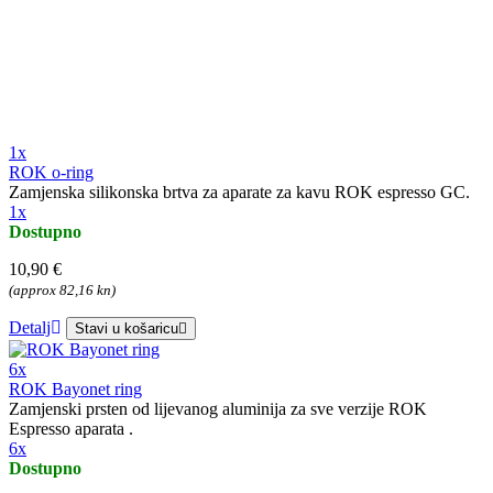
1x
ROK o-ring
Zamjenska silikonska brtva za aparate za kavu ROK espresso GC.
1x
Dostupno
10,90 €
(approx 82,16 kn)
Detalj
Stavi u košaricu
6x
ROK Bayonet ring
Zamjenski prsten od lijevanog aluminija za sve verzije ROK
Espresso aparata .
6x
Dostupno