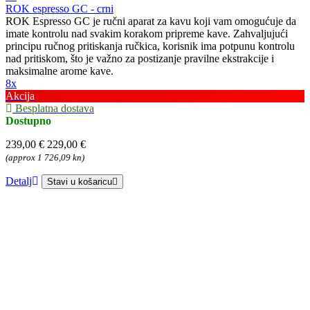
ROK espresso GC - crni
ROK Espresso GC je ručni aparat za kavu koji vam omogućuje da
imate kontrolu nad svakim korakom pripreme kave. Zahvaljujući
principu ručnog pritiskanja ručkica, korisnik ima potpunu kontrolu
nad pritiskom, što je važno za postizanje pravilne ekstrakcije i
maksimalne arome kave.
8x
Akcija
Besplatna dostava
Dostupno
239,00 €
229,00 €
(approx 1 726,09 kn)
Detalj
Stavi u košaricu