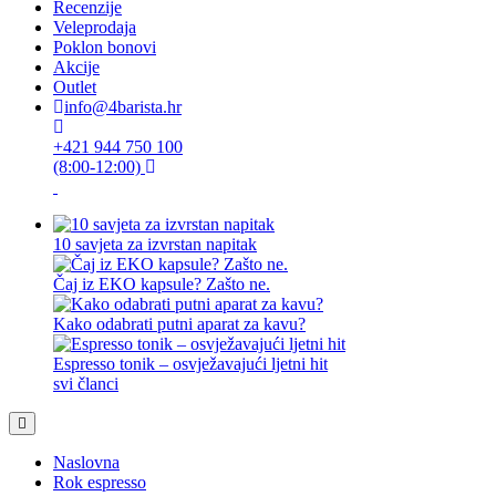
Recenzije
Veleprodaja
Poklon bonovi
Akcije
Outlet
info@4barista.hr
+421 944 750 100
(8:00-12:00)
10 savjeta za izvrstan napitak
Čaj iz EKO kapsule? Zašto ne.
Kako odabrati putni aparat za kavu?
Espresso tonik – osvježavajući ljetni hit
svi članci
Naslovna
Rok espresso