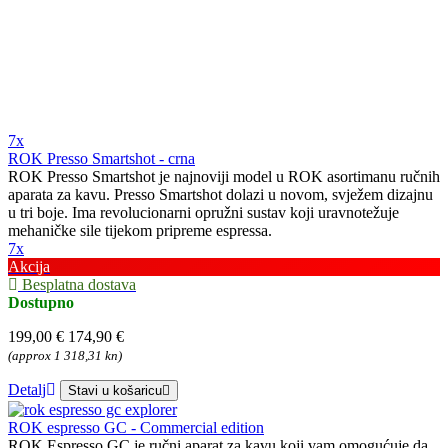
7x
ROK Presso Smartshot - crna
ROK Presso Smartshot je najnoviji model u ROK asortimanu ručnih
aparata za kavu. Presso Smartshot dolazi u novom, svježem dizajnu
u tri boje. Ima revolucionarni opružni sustav koji uravnotežuje
mehaničke sile tijekom pripreme espressa.
7x
Akcija
Besplatna dostava
Dostupno
199,00 €
174,90 €
(approx 1 318,31 kn)
Detalj
Stavi u košaricu
ROK espresso GC - Commercial edition
ROK Espresso GC je ručni aparat za kavu koji vam omogućuje da