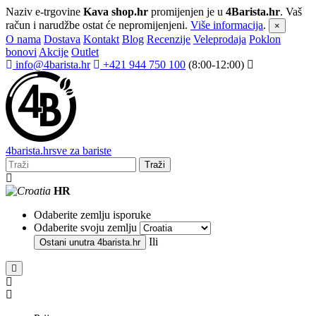
Naziv e-trgovine
Kava shop.hr
promijenjen je u
4Barista.hr
. Vaš
račun i narudžbe ostat će nepromijenjeni.
Više informacija
.
×
O nama
Dostava
Kontakt
Blog
Recenzije
Veleprodaja
Poklon
bonovi
Akcije
Outlet
info@4barista.hr
+421 944 750 100
(8:00-12:00)
4
barista
.hr
sve za bariste
Traži
HR
Odaberite zemlju isporuke
Odaberite svoju zemlju
Ili
Ostani unutra
4barista.hr