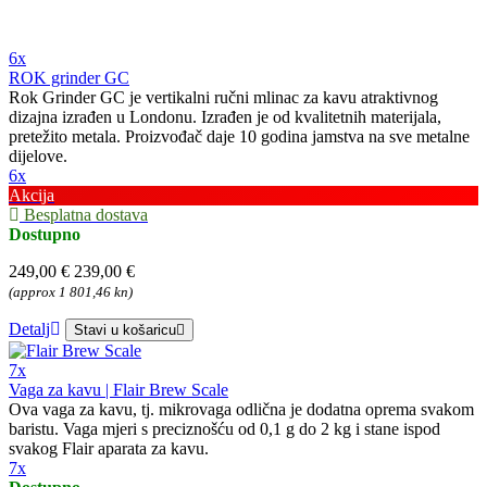
6x
ROK grinder GC
Rok Grinder GC je vertikalni ručni mlinac za kavu atraktivnog
dizajna izrađen u Londonu. Izrađen je od kvalitetnih materijala,
pretežito metala. Proizvođač daje 10 godina jamstva na sve metalne
dijelove.
6x
Akcija
Besplatna dostava
Dostupno
249,00 €
239,00 €
(approx 1 801,46 kn)
Detalj
Stavi u košaricu
7x
Vaga za kavu | Flair Brew Scale
Ova vaga za kavu, tj. mikrovaga odlična je dodatna oprema svakom
baristu. Vaga mjeri s preciznošću od 0,1 g do 2 kg i stane ispod
svakog Flair aparata za kavu.
7x