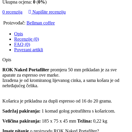
Ukupna ocjena:
0
(
0%
)
0 recenzija
Napišite recenziju
Proizvođač:
Bellman coffee
Opis
Recenzije (0)
FAQ (0)
Povezani artikli
Opis
ROK Naked Portafilter
promjera 50 mm prikladan je za sve
aparate za espresso ove marke.
Izrađena je od kromiranog lijevanog cinka, a sama košara je od
nehrđajućeg čelika.
Košarica je prikladna za dupli espresso od 16 do 20 grama.
Sadržaj pakiranja:
1 komad golog potrafiltera s košaricom.
Veličina pakiranja:
185 x 75 x 45 mm
Težina:
0,22 kg
Imate pitanje
o proizvodu ROK Naked Portafilter?