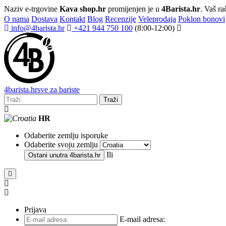
Naziv e-trgovine
Kava shop.hr
promijenjen je u
4Barista.hr
. Vaš ra
O nama
Dostava
Kontakt
Blog
Recenzije
Veleprodaja
Poklon bonovi
info@4barista.hr
+421 944 750 100
(8:00-12:00)
4
barista
.hr
sve za bariste
Traži
HR
Odaberite zemlju isporuke
Odaberite svoju zemlju
Ili
Ostani unutra
4barista.hr
Prijava
E-mail adresa: