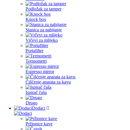
Podložak za tamper
Knock box
Stanica za nabijanje
Vrčevi za mlijeko
Portafilter
Termometri
Espresso mirror
Čišćenje aparata za kavu
Ispirač čaša
Drugo
Dodaci
Pržionice kave