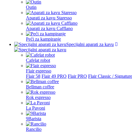
Outin
Aparati za kavu Staresso
Aparati za kavu Cafflano
Peći za kampiranje
Specijalni aparati za kavu
Cafelat robot
Flair espresso
Flair 58
Flair 49 PRO
Flair PRO
Flair Classic / Signatur
Bellman coffee
Rok espresso
La Pavoni
9Barista
Rancilio