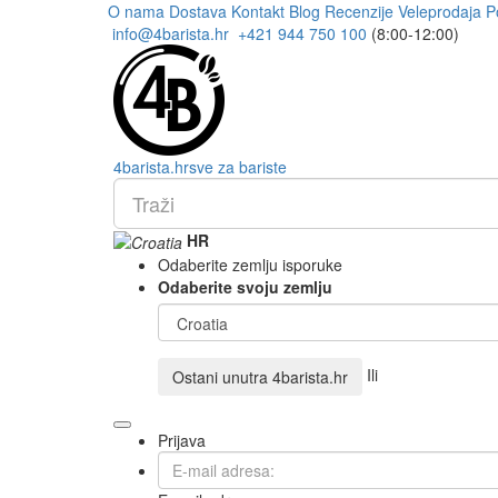
O nama
Dostava
Kontakt
Blog
Recenzije
Veleprodaja
P
info@4barista.hr
+421 944 750 100
(8:00-12:00)
4
barista
.hr
sve za bariste
HR
Odaberite zemlju isporuke
Odaberite svoju zemlju
Ili
Ostani unutra
4barista.hr
Prijava