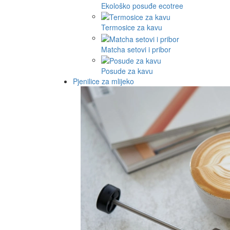
Ekološko posuđe ecotree
Termosice za kavu
Matcha setovi i pribor
Posude za kavu
Pjenilice za mlijeko