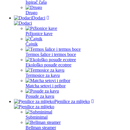
Ispirač čaša
Drugo
Dodaci
Pržionice kave
Čajnik
Termos šalice i termos boce
Ekološko posuđe ecotree
Termosice za kavu
Matcha setovi i pribor
Posude za kavu
Pjenilice za mlijeko
Subminimal
Bellman steamer