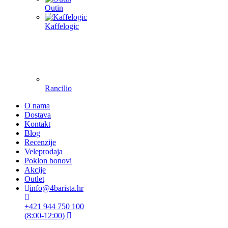
Outin
Kaffelogic
Rancilio
O nama
Dostava
Kontakt
Blog
Recenzije
Veleprodaja
Poklon bonovi
Akcije
Outlet
info@4barista.hr
+421 944 750 100
(8:00-12:00)