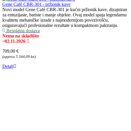
Gene Café CBR-301 - pržionik kave
Novi model Gene Café CBR-301 je kućni pržionik kave, dizajniran
za entuzijaste, bariste i manje objekte. Ovaj model spaja legendarnu
kvalitetu mehaničke izrade s najmodernijom povezivošću,
osiguravajući profesionalne rezultate u kompaktnom pakiranju.
Besplatna dostava
Nema na skladištu
~02.11.2026
709,00 €
(approx 5 344,09 kn)
Detalj