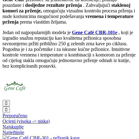
pouzdane i
dosljedne rezultate prženja
. Zahvaljujući
staklenoj
komori za prženje,
omogućuju vizualnu kontrolu procesa prženja i
nude korisnicima mogućnost podešavanja
vremena i temperature
prženja
prema vlastitim željama.
Jedan od najpopularnijih modela je
Gene Café CBR-101e
, koji je
izgradio snažnu reputaciju kao kvalitetna pržionica sposobna
ravnomjerno pržiti približno 250 g zelenih zrna kave po ciklusu.
Pogodna je i za početnike i za iskusne kućne pržionice. Intuitivne
kontrole vremena i temperature u kombinaciji s komorom za prženje
od cijelog stakla omogućuju jednostavno prženje odmah iz kutije,
bez kompliciranih postavki.
Preporučeno
Ocjeni (visoka -> niska)
Najskuplje
Najjeftinije