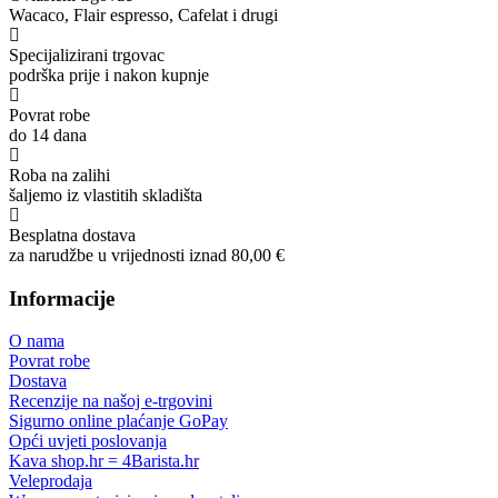
Wacaco, Flair espresso, Cafelat i drugi
Specijalizirani trgovac
podrška prije i nakon kupnje
Povrat robe
do 14 dana
Roba na zalihi
šaljemo iz vlastitih skladišta
Besplatna dostava
za narudžbe u vrijednosti iznad 80,00 €
Informacije
O nama
Povrat robe
Dostava
Recenzije na našoj e-trgovini
Sigurno online plaćanje GoPay
Opći uvjeti poslovanja
Kava shop.hr = 4Barista.hr
Veleprodaja