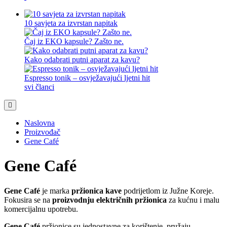
10 savjeta za izvrstan napitak
Čaj iz EKO kapsule? Zašto ne.
Kako odabrati putni aparat za kavu?
Espresso tonik – osvježavajući ljetni hit
svi članci
Naslovna
Proizvođač
Gene Café
Gene Café
Gene Café
je marka
pržionica kave
podrijetlom iz Južne Koreje.
Fokusira se na
proizvodnju električnih pržionica
za kućnu i malu
komercijalnu upotrebu.
Gene Café
pržionice su jednostavne za korištenje, pružaju