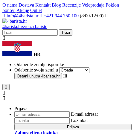
O nama
Dostava
Kontakt
Blog
Recenzije
Veleprodaja
Poklon
bonovi
Akcije
Outlet
info@4barista.hr
+421 944 750 100
(8:00-12:00)
4
barista
.hr
sve za bariste
Traži
HR
Odaberite zemlju isporuke
Odaberite svoju zemlju
Ili
Ostani unutra
4barista.hr
Prijava
E-mail adresa:
Lozinka:
Prijava
Zaboravljena lozinka