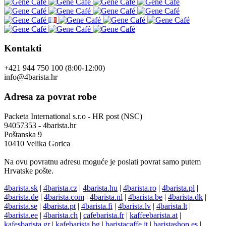
Kontakti
+421 944 750 100 (8:00-12:00)
info@4barista.hr
Adresa za povrat robe
Packeta International s.r.o - HR post (NSC)
94057353 - 4barista.hr
Poštanska 9
10410 Velika Gorica
Na ovu povratnu adresu moguće je poslati povrat samo putem
Hrvatske pošte.
4barista.sk
|
4barista.cz
|
4barista.hu
|
4barista.ro
|
4barista.pl
|
4barista.de
|
4barista.com
|
4barista.nl
|
4barista.be
|
4barista.dk
|
4barista.se
|
4barista.pt
|
4barista.fi
|
4barista.lv
|
4barista.lt
|
4barista.ee
|
4barista.ch
|
cafebarista.fr
|
kaffeebarista.at
|
kafesbarista.gr
|
kafebarista.bg
|
baristacaffe.it
|
baristashop.es
|