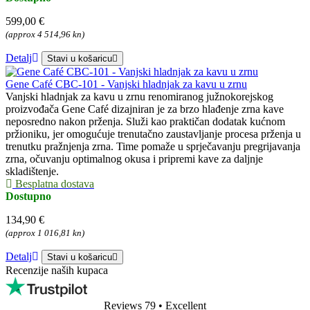
599,00 €
(approx 4 514,96 kn)
Detalj
Stavi u košaricu
Gene Café CBC-101 - Vanjski hladnjak za kavu u zrnu
Vanjski hladnjak za kavu u zrnu renomiranog južnokorejskog
proizvođača Gene Café dizajniran je za brzo hlađenje zrna kave
neposredno nakon prženja. Služi kao praktičan dodatak kućnom
pržioniku, jer omogućuje trenutačno zaustavljanje procesa prženja u
trenutku pražnjenja zrna. Time pomaže u sprječavanju pregrijavanja
zrna, očuvanju optimalnog okusa i pripremi kave za daljnje
skladištenje.
Besplatna dostava
Dostupno
134,90 €
(approx 1 016,81 kn)
Detalj
Stavi u košaricu
Recenzije naših kupaca
Reviews 79
• Excellent