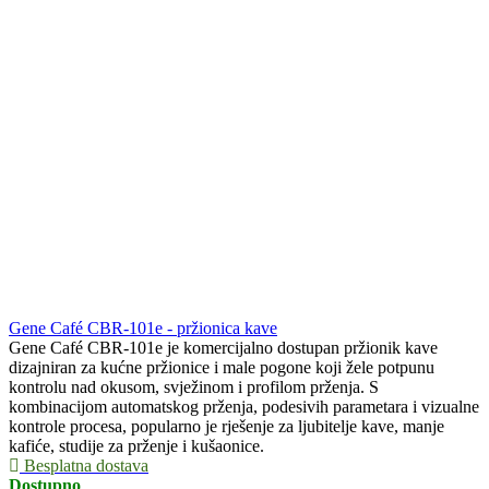
Gene Café CBR-101e - pržionica kave
Gene Café CBR-101e je komercijalno dostupan pržionik kave
dizajniran za kućne pržionice i male pogone koji žele potpunu
kontrolu nad okusom, svježinom i profilom prženja. S
kombinacijom automatskog prženja, podesivih parametara i vizualne
kontrole procesa, popularno je rješenje za ljubitelje kave, manje
kafiće, studije za prženje i kušaonice.
Besplatna dostava
Dostupno