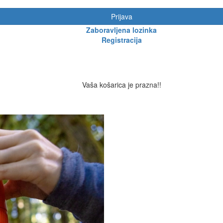
Prijava
Zaboravljena lozinka
Registracija
Vaša košarica je prazna!!