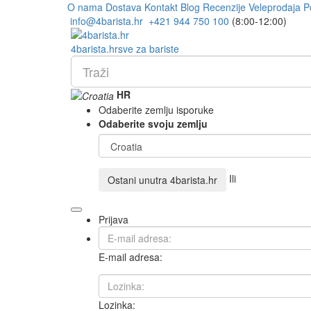
O nama
Dostava
Kontakt
Blog
Recenzije
Veleprodaja
P
info@4barista.hr
+421 944 750 100
(8:00-12:00)
4
barista
.hr
sve za bariste
HR
Odaberite zemlju isporuke
Odaberite svoju zemlju
Ili
Ostani unutra
4barista.hr
Prijava
E-mail adresa:
Lozinka: