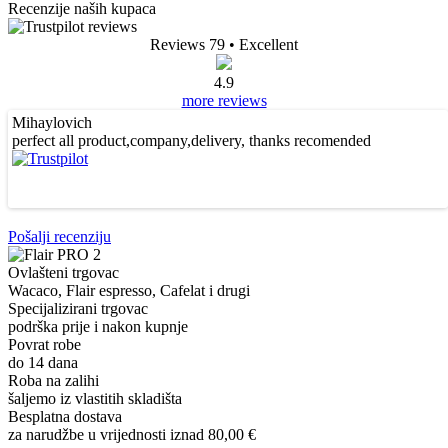
Recenzije naših kupaca
Reviews 79
• Excellent
4.9
more reviews
Mihaylovich
ts
perfect all product,company,delivery, thanks recomended
Pošalji recenziju
Ovlašteni trgovac
Wacaco, Flair espresso, Cafelat i drugi
Specijalizirani trgovac
podrška prije i nakon kupnje
Povrat robe
do 14 dana
Roba na zalihi
šaljemo iz vlastitih skladišta
Besplatna dostava
za narudžbe u vrijednosti iznad 80,00 €