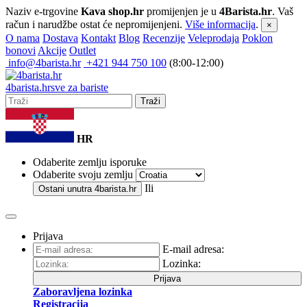
Naziv e-trgovine
Kava shop.hr
promijenjen je u
4Barista.hr
. Vaš
račun i narudžbe ostat će nepromijenjeni.
Više informacija
.
×
O nama
Dostava
Kontakt
Blog
Recenzije
Veleprodaja
Poklon
bonovi
Akcije
Outlet
info@4barista.hr
+421 944 750 100
(8:00-12:00)
4
barista
.hr
sve za bariste
Traži
HR
Odaberite zemlju isporuke
Odaberite svoju zemlju
Ili
Ostani unutra
4barista.hr
Prijava
E-mail adresa:
Lozinka:
Prijava
Zaboravljena lozinka
Registracija