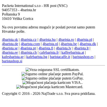
Packeta International s.r.o - HR post (NSC)
94057353 - 4barista.hr
Poštanska 9
10410 Velika Gorica
Na ovu povratnu adresu moguće je poslati povrat samo putem
Hrvatske pošte.
4barista.sk
|
4barista.cz
|
4barista.hu
|
4barista.ro
|
4barista.pl
|
4barista.de
|
4barista.com
|
4barista.nl
|
4barista.be
|
4barista.dk
|
4barista.se
|
4barista.pt
|
4barista.fi
|
4barista.lv
|
4barista.lt
|
4barista.ee
|
4barista.ch
|
cafebarista.fr
|
kaffeebarista.at
|
kafesbarista.gr
|
kafebarista.bg
|
baristacaffe.it
|
baristashop.es
|
baristashop.si
Copyright © 2016 - 2026 NajTrade s.r.o. Sva prava pridržana.