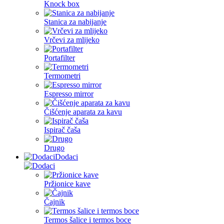
Knock box
Stanica za nabijanje
Vrčevi za mlijeko
Portafilter
Termometri
Espresso mirror
Čišćenje aparata za kavu
Ispirač čaša
Drugo
Dodaci
Pržionice kave
Čajnik
Termos šalice i termos boce