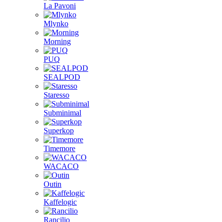
La Pavoni
Mlynko
Morning
PUQ
SEALPOD
Staresso
Subminimal
Superkop
Timemore
WACACO
Outin
Kaffelogic
Rancilio