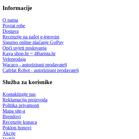
Informacije
O nama
Povrat robe
Dostava
Recenzije na našoj e-trgovini
Sigurno online plaćanje GoPay
Opći uvjeti poslovanja
Kava shop.hr = 4Barista.hr
Veleprodaja
Wacaco - autorizirani prodavatelj
Cafelat Robot - autorizirani prodavatelj
Služba za korisnike
Kontaktirajte nas
Reklamacija proizvoda
Politika privatnosti
Mapa site-a
Brendovi
Recenzije kupaca
Poklon bonovi
Akcije
Vodiči