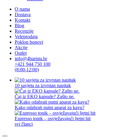
O nama
Dostava
Kontakt
Blog
Recenzije
Veleprodaja
Poklon bonovi
Akcije
Outlet
info@4barista.hr
+421 944 750 100
(8:00-12:00)
10 savjeta za izvrstan napitak
Čaj iz EKO kapsule? Zašto ne.
Kako odabrati putni aparat za kavu?
Espresso tonik – osvježavajući ljetni hit
svi članci