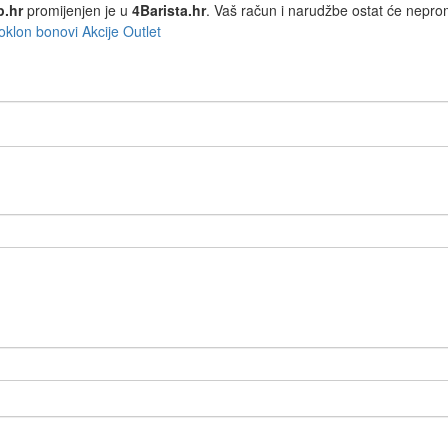
p.hr
promijenjen je u
4Barista.hr
. Vaš račun i narudžbe ostat će nepro
oklon bonovi
Akcije
Outlet