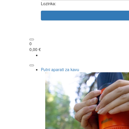
Lozinka:
0
0,00 €
Putni aparati za kavu