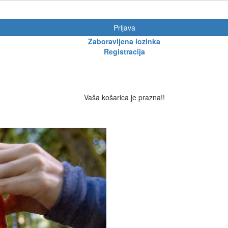
Prijava
Zaboravljena lozinka
Registracija
Vaša košarica je prazna!!