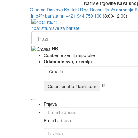
Naziv e-trgovine
Kava sho
O nama
Dostava
Kontakt
Blog
Recenzije
Veleprodaja
P
info@4barista.hr
+421 944 750 100
(8:00-12:00)
4
barista
.hr
sve za bariste
HR
Odaberite zemlju isporuke
Odaberite svoju zemlju
Ili
Ostani unutra
4barista.hr
Prijava
E-mail adresa: