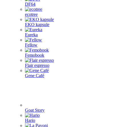
DF64
ecotree
EKO kapsule
Eureka
Fellow
Femobook
Flair espresso
Gene Café
Goat Story
Hario