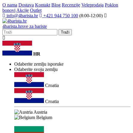
O nama
Dostava
Kontakt
Blog
Recenzije
Veleprodaja
Poklon
bonovi
Akcije
Outlet
info@4barista.hr
+421 944 750 100
(8:00-12:00)
4
barista
.hr
sve za bariste
Traži
HR
Odaberite zemlju isporuke
Odaberite svoju zemlju
Croatia
Croatia
Austria
Belgium