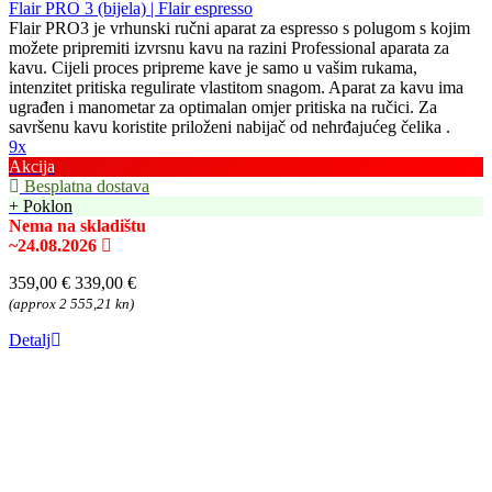
Flair PRO 3 (bijela) | Flair espresso
Flair PRO3 je vrhunski ručni aparat za espresso s polugom s kojim
možete pripremiti izvrsnu kavu na razini Professional aparata za
kavu. Cijeli proces pripreme kave je samo u vašim rukama,
intenzitet pritiska regulirate vlastitom snagom. Aparat za kavu ima
ugrađen i manometar za optimalan omjer pritiska na ručici. Za
savršenu kavu koristite priloženi nabijač od nehrđajućeg čelika .
9x
Akcija
Besplatna dostava
+ Poklon
Nema na skladištu
~24.08.2026
359,00 €
339,00 €
(approx 2 555,21 kn)
Detalj