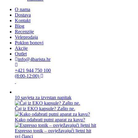
O nama
Dostava
Kontakt
Blog
Recenzije
Veleprodaja
Poklon bonovi
Akcije
Outlet
info@4barista.hr
+421 944 750 100
(8:00-12:00)
10 savjeta za izvrstan napitak
Čaj iz EKO kapsule? Zašto ne.
Kako odabrati putni aparat za kavu?
Espresso tonik – osvježavajući ljetni hit
svi članci