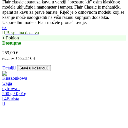
Flair classic aparat za kavu u verziji "pressure kit" osim klasičnog
modela uključuje i manometar i tamper. Flair Classic je mehanički
aparat za kavu za prave bariste. Riječ je o osnovnom modelu koji se
kasnije može nadograditi na višu razinu kupnjom dodataka.
Usporedbu modela Flair možete pronaći ovdje.
6x
Besplatna dostava
+ Poklon
Dostupno
259,00 €
(approx 1 952,21 kn)
Detalj
Stavi u košaricu