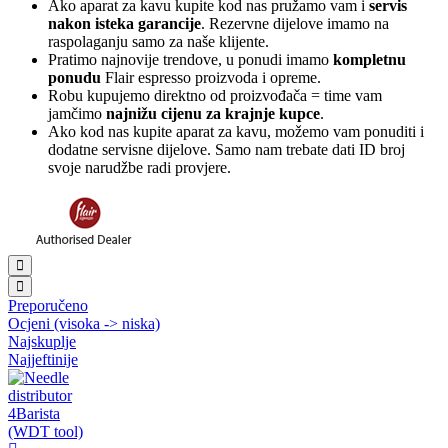
Ako aparat za kavu kupite kod nas pružamo vam i
servis
nakon isteka garancije
. Rezervne dijelove imamo na
raspolaganju samo za naše klijente.
Pratimo najnovije trendove, u ponudi imamo
kompletnu
ponudu
Flair espresso proizvoda i opreme.
Robu kupujemo direktno od proizvođača = time vam
jamčimo
najnižu cijenu za krajnje kupce
.
Ako kod nas kupite aparat za kavu, možemo vam ponuditi i
dodatne servisne dijelove. Samo nam trebate dati ID broj
svoje narudžbe radi provjere.
Preporučeno
Ocjeni (visoka -> niska)
Najskuplje
Najjeftinije