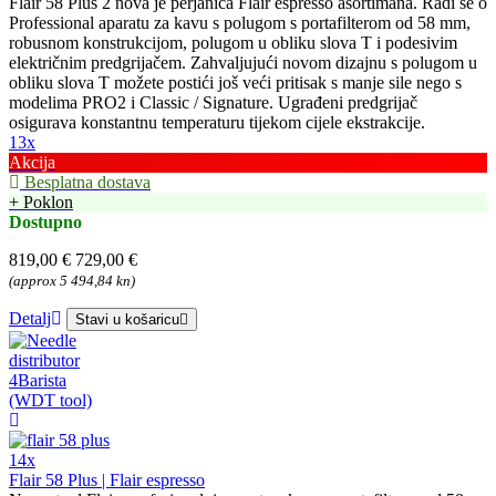
Flair 58 Plus 2 nova je perjanica Flair espresso asortimana. Radi se o
Professional aparatu za kavu s polugom s portafilterom od 58 mm,
robusnom konstrukcijom, polugom u obliku slova T i podesivim
električnim predgrijačem. Zahvaljujući novom dizajnu s polugom u
obliku slova T možete postići još veći pritisak s manje sile nego s
modelima PRO2 i Classic / Signature. Ugrađeni predgrijač
osigurava konstantnu temperaturu tijekom cijele ekstrakcije.
13x
Akcija
Besplatna dostava
+ Poklon
Dostupno
819,00 €
729,00 €
(approx 5 494,84 kn)
Detalj
Stavi u košaricu
14x
Flair 58 Plus | Flair espresso