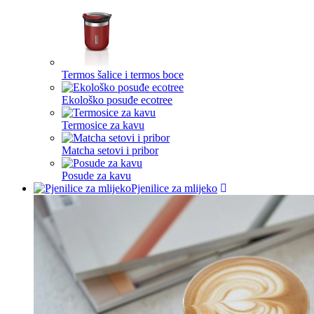
Termos šalice i termos boce
Ekološko posuđe ecotree
Termosice za kavu
Matcha setovi i pribor
Posude za kavu
Pjenilice za mlijeko