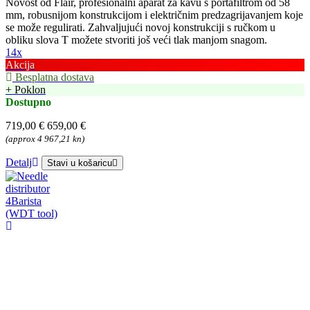
Novost od Flair, profesionalni aparat za kavu s portafiltrom od 58
mm, robusnijom konstrukcijom i električnim predzagrijavanjem koje
se može regulirati. Zahvaljujući novoj konstrukciji s ručkom u
obliku slova T možete stvoriti još veći tlak manjom snagom.
14x
Akcija
Besplatna dostava
+ Poklon
Dostupno
719,00 €
659,00 €
(approx 4 967,21 kn)
Detalj
Stavi u košaricu