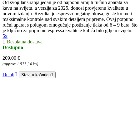
Od svog lansiranja jedan je od najpopularnijih ručnih aparata za
kavu na svijetu, a verzija za 2025. donosi provjerenu kvalitetu u
novom izdanju. Rezultat je espresso bogatog okusa, guste kreme i
maksimalne kontrole nad svakim detaljem pripreme. Ovaj potpuno
ručni aparat s polugom omogućuje postizanje tlaka od 6 – 9 bara, što
je ključno za pripremu espressa kvalitete kafića bilo gdje u svijetu.
5x
Besplatna dostava
Dostupno
209,00 €
(approx 1 575,34 kn)
Detalj
Stavi u košaricu