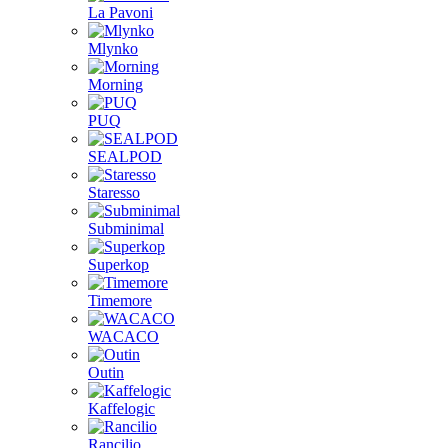
La Pavoni
Mlynko
Morning
PUQ
SEALPOD
Staresso
Subminimal
Superkop
Timemore
WACACO
Outin
Kaffelogic
Rancilio