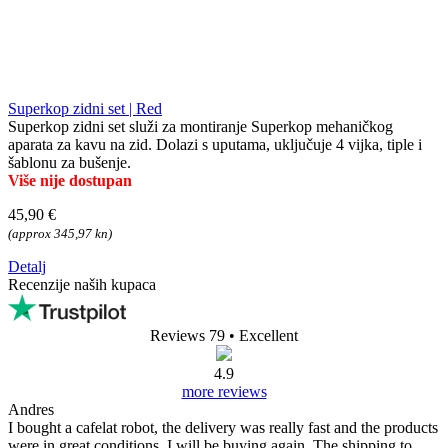
Superkop zidni set | Red
Superkop zidni set služi za montiranje Superkop mehaničkog
aparata za kavu na zid. Dolazi s uputama, uključuje 4 vijka, tiple i
šablonu za bušenje.
Više nije dostupan
45,90 €
(approx 345,97 kn)
Detalj
Recenzije naših kupaca
Reviews 79
• Excellent
4.9
more reviews
Andres
I bought a cafelat robot, the delivery was really fast and the products
were in great conditions. I will be buying again. The shipping to