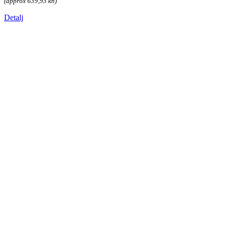
(approx 639,93 kn)
Detalj