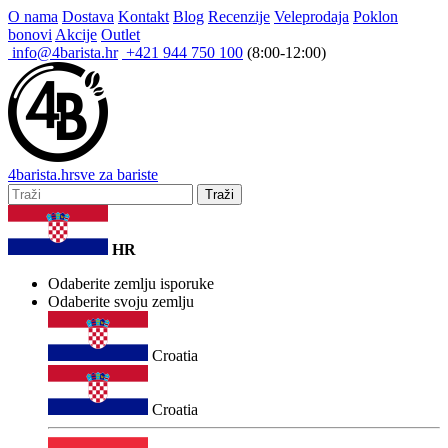
O nama
Dostava
Kontakt
Blog
Recenzije
Veleprodaja
Poklon
bonovi
Akcije
Outlet
info@4barista.hr
+421 944 750 100
(8:00-12:00)
4
barista
.hr
sve za bariste
Traži
HR
Odaberite zemlju isporuke
Odaberite svoju zemlju
Croatia
Croatia