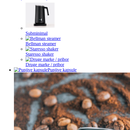
Subminimal
Bellman steamer
Staresso shaker
Druge marke / pribor
Punjive kapsule