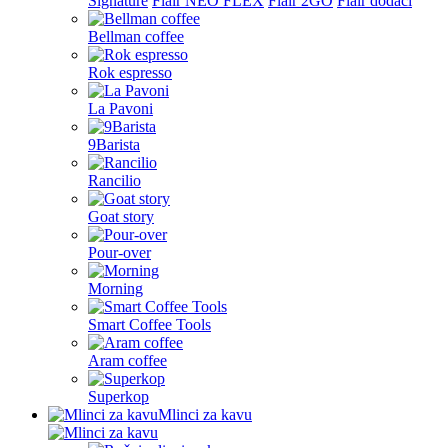
Signature
Flair NEO FLEX
Flair 2GO
Flair dodaci
Bellman coffee
Rok espresso
La Pavoni
9Barista
Rancilio
Goat story
Pour-over
Morning
Smart Coffee Tools
Aram coffee
Superkop
Mlinci za kavu