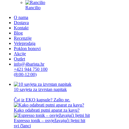
Rancilio
O nama
Dostava
Kontakt
Blog
Recenzije
Veleprodaja
Poklon bonovi
Akcije
Outlet
info@4barista.hr
+421 944 750 100
(8:00-12:00)
10 savjeta za izvrstan napitak
Čaj iz EKO kapsule? Zašto ne.
Kako odabrati putni aparat za kavu?
Espresso tonik – osvježavajući ljetni hit
svi članci