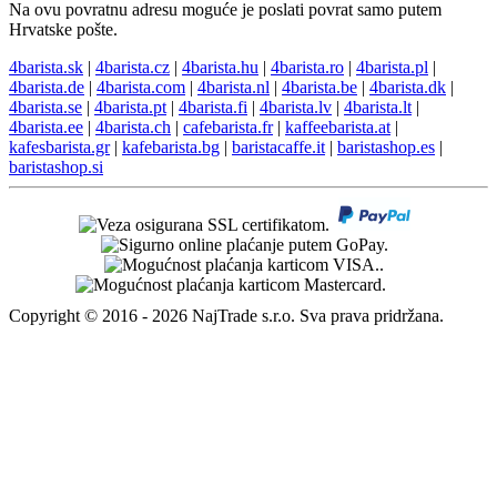
Na ovu povratnu adresu moguće je poslati povrat samo putem
Hrvatske pošte.
4barista.sk
|
4barista.cz
|
4barista.hu
|
4barista.ro
|
4barista.pl
|
4barista.de
|
4barista.com
|
4barista.nl
|
4barista.be
|
4barista.dk
|
4barista.se
|
4barista.pt
|
4barista.fi
|
4barista.lv
|
4barista.lt
|
4barista.ee
|
4barista.ch
|
cafebarista.fr
|
kaffeebarista.at
|
kafesbarista.gr
|
kafebarista.bg
|
baristacaffe.it
|
baristashop.es
|
baristashop.si
Copyright © 2016 - 2026 NajTrade s.r.o. Sva prava pridržana.