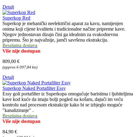
Detalj
Superkop Red
Superkop je mehanički neelektrični aparat za kavu, namijenjen
onima koji cijene kvalitetu i tradicionalne načine pripreme kave.
Njegov jednostavan dizajn čini ga idealnim za svakodnevnu
pripremu. Što je najvažnije, jamči savršenu ekstrakciju.
Besplatna dostava
Više nije dostupan
809,00 €
(approx 6 097,84 kn)
Detalj
Superkop Naked Portafilter Essy
Essy goli portafilter iz Superkopa omogućuje baristima i ljubiteljima
kave kod kuće da imaju bolji pogled na košaru, dajući im veću
kontrolu nad procesom ekstrakcije kako bi se izbjeglo moguće
"kanaliziranje" .
Besplatna dostava
Više nije dostupan
84,90 €