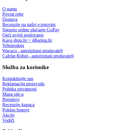
O nama
Povrat robe
Dostava
Recenzije na našoj e-trgovini
Sigurno online plaćanje GoPay
Opći uvjeti poslovanja
Kava shop.hr = 4Barista.hr
Veleprodaja
Wacaco - autorizirani prodavatelj
Cafelat Robot - autorizirani prodavatelj
Služba za korisnike
Kontaktirajte nas
Reklamacija proizvoda
Politika privatnosti
Mapa site-a
Brendovi
Recenzije kupaca
Poklon bonovi
Akcije
Vodiči