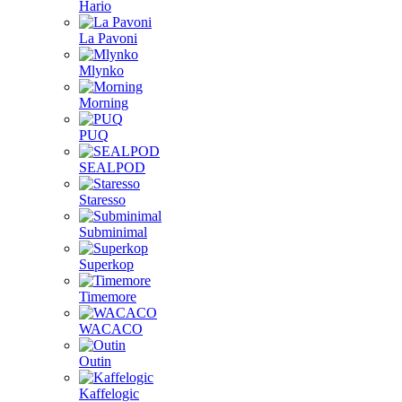
Hario
La Pavoni
Mlynko
Morning
PUQ
SEALPOD
Staresso
Subminimal
Superkop
Timemore
WACACO
Outin
Kaffelogic