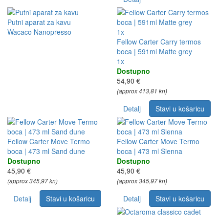
Putni aparat za kavu
Wacaco Nanopresso
1x
Fellow Carter Carry termos
boca | 591ml Matte grey
1x
Dostupno
54,90 €
(approx 413,81 kn)
Detalj
Stavi u košaricu
Fellow Carter Move Termo
Fellow Carter Move Termo
boca | 473 ml Sand dune
boca | 473 ml Sienna
Dostupno
Dostupno
45,90 €
45,90 €
(approx 345,97 kn)
(approx 345,97 kn)
Detalj
Stavi u košaricu
Detalj
Stavi u košaricu