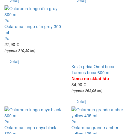
Detalj
Detalj
2x
Octaroma lungo dim grey 300
ml
2x
27,90 €
(approx 210,30 kn)
Detalj
Kozja priča Omni boca -
Termos boca 600 ml
Nema na skladištu
34,90 €
(approx 263,06 kn)
Detalj
2x
2x
Octaroma lungo onyx black
Octaroma grande amber
300 ml
yellow 435 ml