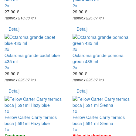
2x
2x
27,90 €
29,90 €
(approx 210,30 kn)
(approx 225,37 kn)
Detalj
Detalj
2x
2x
Octaroma grande cadet blue
Octaroma grande pomona
435 ml
green 435 ml
2x
2x
29,90 €
29,90 €
(approx 225,37 kn)
(approx 225,37 kn)
Detalj
Detalj
1x
1x
Fellow Carter Carry termos
Fellow Carter Carry termos
boca | 591ml Hazy blue
boca | 591 ml Sienna
1x
1x
Dostupno
Više nije dostupan