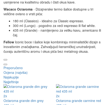
usmjerene na kvalitetnu obradu i čisti okus kave.
Wacaco Octaroma
- Dizajnerske termo šalice dostupne u tri
veličine ovisno o vrsti pića:
180 ml (Classico) - idealno za Classic espresso.
300 ml (Lungo) - pogodno za veći espresso ili flat white.
435 ml (Grande) - namijenjeno za veliku kavu, americano ili
čaj.
Fellow
Iconic boce i šalice koje kombiniraju minimalistički dizajn s
inovativnim značajkama. Zahvaljujući keramičkoj unutrašnjosti,
čuvaju autentičnu aromu i okus pića bez metalnog okusa.
Preporučeno
Ocjena (najviša)
Najskuplje
Najjeftinije
2x
2x
Octaroma grande dim grey
Octaroma grande carmine red