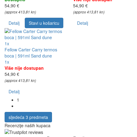
54,90 €
54,90 €
(approx 413,81 kn)
(approx 413,81 kn)
Detalj
Stavi u košaricu
Detalj
1x
Fellow Carter Carry termos
boca | 591ml Sand dune
1x
Više nije dostupan
54,90 €
(approx 413,81 kn)
Detalj
1
sljedeća 3 predmeta
Recenzije naših kupaca