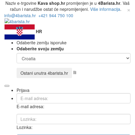
Naziv e-trgovine
Kava shop.hr
promijenjen je u
4Barista.hr
. Vaš
×
račun i narudžbe ostat će nepromijenjeni.
Više informacija
.
info@4barista.hr
+421 944 750 100
HR
Odaberite zemlju isporuke
Odaberite svoju zemlju
Ili
Ostani unutra
4barista.hr
Prijava
E-mail adresa:
Lozinka: