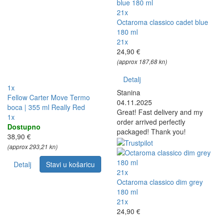
21x
Octaroma classico cadet blue
180 ml
21x
24,90 €
(approx 187,68 kn)
Detalj
1x
Stanina
Fellow Carter Move Termo
04.11.2025
boca | 355 ml Really Red
Great! Fast delivery and my
1x
order arrived perfectly
Dostupno
packaged! Thank you!
38,90 €
(approx 293,21 kn)
Detalj
Stavi u košaricu
21x
Octaroma classico dim grey
180 ml
21x
24,90 €