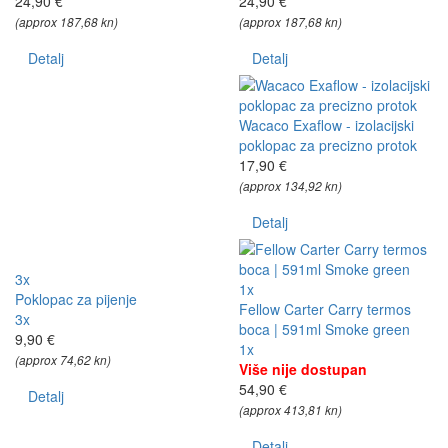
24,90 €
24,90 €
(approx 187,68 kn)
(approx 187,68 kn)
Detalj
Detalj
Wacaco Exaflow - izolacijski
poklopac za precizno protok
17,90 €
(approx 134,92 kn)
Detalj
3x
1x
Poklopac za pijenje
Fellow Carter Carry termos
3x
boca | 591ml Smoke green
9,90 €
1x
(approx 74,62 kn)
Više nije dostupan
54,90 €
Detalj
(approx 413,81 kn)
Detalj