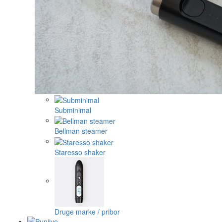
Subminimal
Bellman steamer
Staresso shaker
Druge marke / pribor