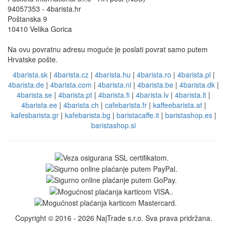
94057353 - 4barista.hr
Poštanska 9
10410 Velika Gorica
Na ovu povratnu adresu moguće je poslati povrat samo putem
Hrvatske pošte.
4barista.sk
|
4barista.cz
|
4barista.hu
|
4barista.ro
|
4barista.pl
|
4barista.de
|
4barista.com
|
4barista.nl
|
4barista.be
|
4barista.dk
|
4barista.se
|
4barista.pt
|
4barista.fi
|
4barista.lv
|
4barista.lt
|
4barista.ee
|
4barista.ch
|
cafebarista.fr
|
kaffeebarista.at
|
kafesbarista.gr
|
kafebarista.bg
|
baristacaffe.it
|
baristashop.es
|
baristashop.si
Copyright © 2016 - 2026 NajTrade s.r.o. Sva prava pridržana.