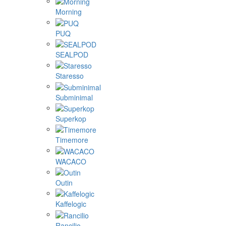
Morning
PUQ
SEALPOD
Staresso
Subminimal
Superkop
Timemore
WACACO
Outin
Kaffelogic
Rancilio