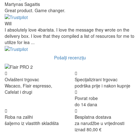
Martynas Sagaitis
Great product. Game changer.
Will
I absolutely love 4barista. I love the message they wrote on the
delivery box. I love that they compiled a list of resources for me to
utilize for lea ...
Pošalji recenziju
Ovlašteni trgovac
Specijalizirani trgovac
Wacaco, Flair espresso,
podrška prije i nakon kupnje
Cafelat i drugi
Povrat robe
do 14 dana
Roba na zalihi
Besplatna dostava
šaljemo iz vlastitih skladišta
za narudžbe u vrijednosti
iznad 80,00 €