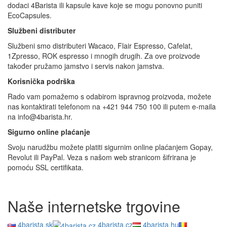
dodaci 4Barista ili kapsule kave koje se mogu ponovno puniti
EcoCapsules.
Službeni distributer
Službeni smo distributeri Wacaco, Flair Espresso, Cafelat,
1Zpresso, ROK espresso i mnogih drugih. Za ove proizvode
također pružamo jamstvo i servis nakon jamstva.
Korisnička podrška
Rado vam pomažemo s odabirom ispravnog proizvoda, možete
nas kontaktirati telefonom na +421 944 750 100 ili putem e-maila
na info@4barista.hr.
Sigurno online plaćanje
Svoju narudžbu možete platiti sigurnim online plaćanjem Gopay,
Revolut ili PayPal. Veza s našom web stranicom šifrirana je
pomoću SSL certifikata.
Naše internetske trgovine
4barista.sk
4barista.cz
4barista.hu