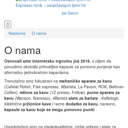
Espresso tonik – osvježavajući ljetni hit
svi članci
Naslovna
O nama
O nama
Osnovali smo internetsku trgovinu još 2016.
s ciljem da
ponudimo ekološki prihvatljive kapsule za ponovno punjenje kao
alternativu jednokratnim kapsulama.
Trenutačno smo fokusirani na
mehaničke aparate za kavu
(Cafelat Robot, Flair espresso, 9Barista, La Pavoni, ROK, Bellman
Coffee),
mlince za kavu
(1Z presso, Fellow),
putne aparate za
kavu
(Wacaco, Staresso), 4Barista
alate za bariste
, Kaffelogic
električne
pržionice kave
i razne
dodatke za kavu,
naravno,
kapsule za kavu koje se mogu ponovno puniti
.
Usredotočeni smo na visokokvalitetne, niche pribore i alate za