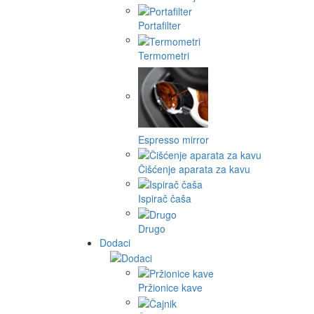
Portafilter
Termometri
Espresso mirror
Čišćenje aparata za kavu
Ispirač čaša
Drugo
Dodaci
Pržionice kave