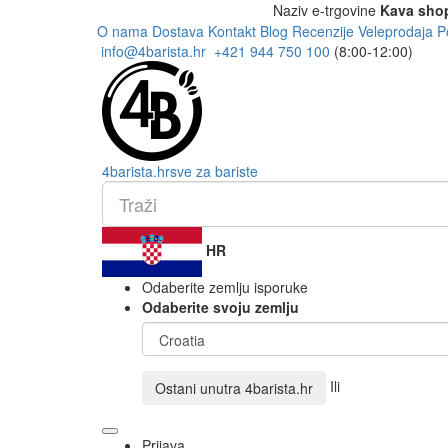
Naziv e-trgovine
Kava sho
O nama
Dostava
Kontakt
Blog
Recenzije
Veleprodaja
P
info@4barista.hr
+421 944 750 100
(8:00-12:00)
4
barista
.hr
sve za bariste
HR
Odaberite zemlju isporuke
Odaberite svoju zemlju
Ili
Ostani unutra
4barista.hr
Prijava