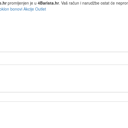
p.hr
promijenjen je u
4Barista.hr
. Vaš račun i narudžbe ostat će nepro
oklon bonovi
Akcije
Outlet