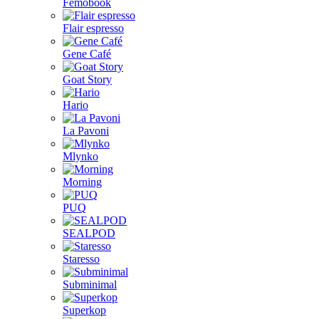
Femobook
Flair espresso
Gene Café
Goat Story
Hario
La Pavoni
Mlynko
Morning
PUQ
SEALPOD
Staresso
Subminimal
Superkop