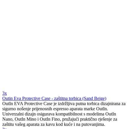
3x
Outin Eva Protective Case - zaštitna torbica (Sand Beige)
OutIn EVA Protective Case je izdržljiva putna torbica dizajnirana za
sigurno nošenje prijenosnih espresso aparata marke OutIn.
Univerzalni dizajn osigurava kompatibilnost s modelima OutIn
Nano, OutIn Mino i OutIn Fino, pružajući praktično rješenje za
zaštitu vašeg aparata za kavu kod kuće i na putovanjima.