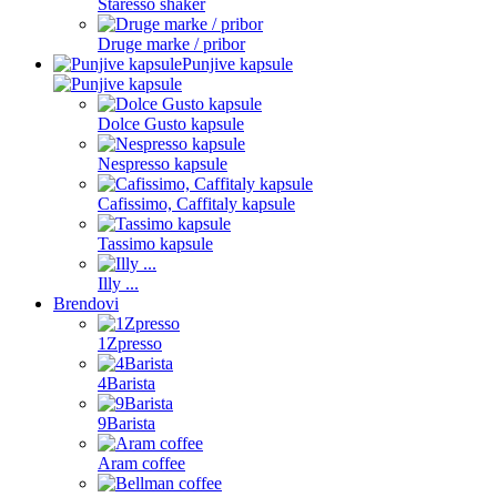
Staresso shaker
Druge marke / pribor
Punjive kapsule
Dolce Gusto kapsule
Nespresso kapsule
Cafissimo, Caffitaly kapsule
Tassimo kapsule
Illy ...
Brendovi
1Zpresso
4Barista
9Barista
Aram coffee