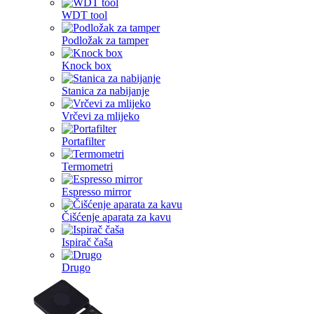
WDT tool
Podložak za tamper
Knock box
Stanica za nabijanje
Vrčevi za mlijeko
Portafilter
Termometri
Espresso mirror
Čišćenje aparata za kavu
Ispirač čaša
Drugo