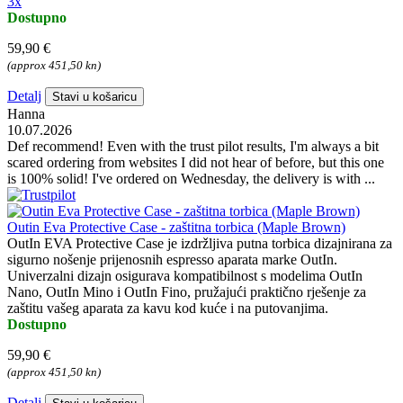
3x
Dostupno
59,90 €
(approx 451,50 kn)
Detalj
Stavi u košaricu
Hanna
10.07.2026
Def recommend! Even with the trust pilot results, I'm always a bit
scared ordering from websites I did not hear of before, but this one
is 100% solid! I've ordered on Wednesday, the delivery is with ...
Outin Eva Protective Case - zaštitna torbica (Maple Brown)
OutIn EVA Protective Case je izdržljiva putna torbica dizajnirana za
sigurno nošenje prijenosnih espresso aparata marke OutIn.
Univerzalni dizajn osigurava kompatibilnost s modelima OutIn
Nano, OutIn Mino i OutIn Fino, pružajući praktično rješenje za
zaštitu vašeg aparata za kavu kod kuće i na putovanjima.
Dostupno
59,90 €
(approx 451,50 kn)
Detalj