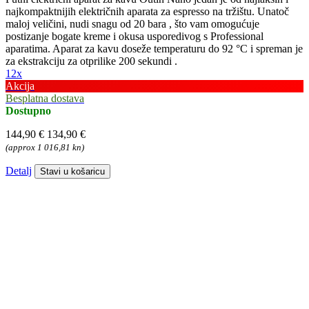
najkompaktnijih električnih aparata za espresso na tržištu. Unatoč
maloj veličini, nudi snagu od 20 bara , što vam omogućuje
postizanje bogate kreme i okusa usporedivog s Professional
aparatima. Aparat za kavu doseže temperaturu do 92 °C i spreman je
za ekstrakciju za otprilike 200 sekundi .
12x
Akcija
Besplatna dostava
Dostupno
144,90 €
134,90 €
(approx 1 016,81 kn)
Detalj
Stavi u košaricu