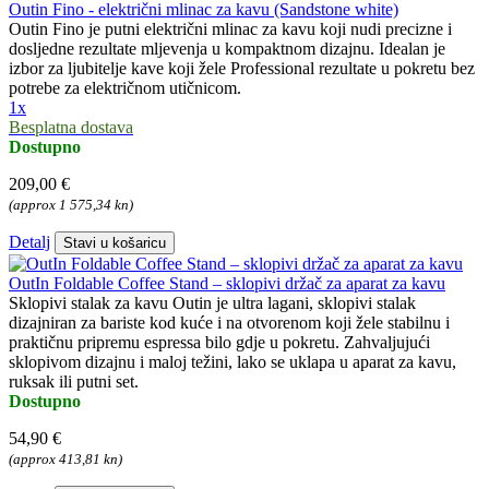
Outin Fino - električni mlinac za kavu (Sandstone white)
Outin Fino je putni električni mlinac za kavu koji nudi precizne i
dosljedne rezultate mljevenja u kompaktnom dizajnu. Idealan je
izbor za ljubitelje kave koji žele Professional rezultate u pokretu bez
potrebe za električnom utičnicom.
1x
Besplatna dostava
Dostupno
209,00 €
(approx 1 575,34 kn)
Detalj
Stavi u košaricu
OutIn Foldable Coffee Stand – sklopivi držač za aparat za kavu
Sklopivi stalak za kavu Outin je ultra lagani, sklopivi stalak
dizajniran za bariste kod kuće i na otvorenom koji žele stabilnu i
praktičnu pripremu espressa bilo gdje u pokretu. Zahvaljujući
sklopivom dizajnu i maloj težini, lako se uklapa u aparat za kavu,
ruksak ili putni set.
Dostupno
54,90 €
(approx 413,81 kn)