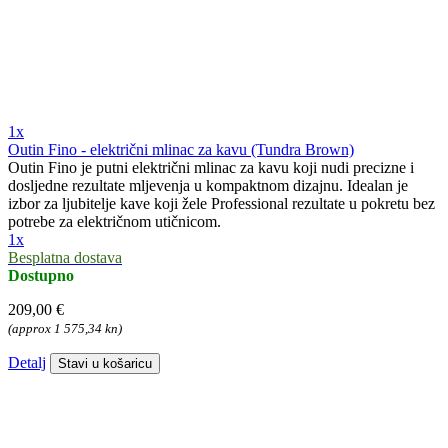
1x
Outin Fino - električni mlinac za kavu (Tundra Brown)
Outin Fino je putni električni mlinac za kavu koji nudi precizne i
dosljedne rezultate mljevenja u kompaktnom dizajnu. Idealan je
izbor za ljubitelje kave koji žele Professional rezultate u pokretu bez
potrebe za električnom utičnicom.
1x
Besplatna dostava
Dostupno
209,00 €
(approx 1 575,34 kn)
Detalj
Stavi u košaricu