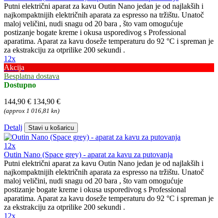
Putni električni aparat za kavu Outin Nano jedan je od najlakših i
najkompaktnijih električnih aparata za espresso na tržištu. Unatoč
maloj veličini, nudi snagu od 20 bara , što vam omogućuje
postizanje bogate kreme i okusa usporedivog s Professional
aparatima. Aparat za kavu doseže temperaturu do 92 °C i spreman je
za ekstrakciju za otprilike 200 sekundi .
12x
Akcija
Besplatna dostava
Dostupno
144,90 €
134,90 €
(approx 1 016,81 kn)
Detalj
Stavi u košaricu
12x
Outin Nano (Space grey) - aparat za kavu za putovanja
Putni električni aparat za kavu Outin Nano jedan je od najlakših i
najkompaktnijih električnih aparata za espresso na tržištu. Unatoč
maloj veličini, nudi snagu od 20 bara , što vam omogućuje
postizanje bogate kreme i okusa usporedivog s Professional
aparatima. Aparat za kavu doseže temperaturu do 92 °C i spreman je
za ekstrakciju za otprilike 200 sekundi .
12x