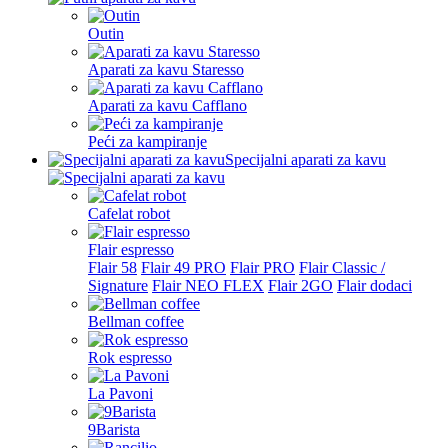
Outin
Aparati za kavu Staresso
Aparati za kavu Cafflano
Peći za kampiranje
Specijalni aparati za kavu
Cafelat robot
Flair espresso
Flair 58
Flair 49 PRO
Flair PRO
Flair Classic /
Signature
Flair NEO FLEX
Flair 2GO
Flair dodaci
Bellman coffee
Rok espresso
La Pavoni
9Barista