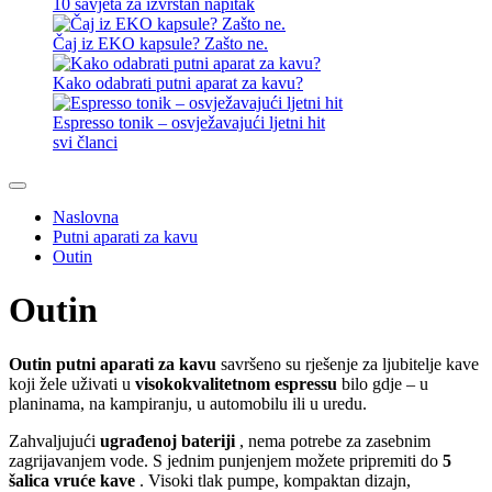
10 savjeta za izvrstan napitak
Čaj iz EKO kapsule? Zašto ne.
Kako odabrati putni aparat za kavu?
Espresso tonik – osvježavajući ljetni hit
svi članci
Naslovna
Putni aparati za kavu
Outin
Outin
Outin
putni aparati za kavu
savršeno su rješenje za ljubitelje kave
koji žele uživati u
visokokvalitetnom espressu
bilo gdje – u
planinama, na kampiranju, u automobilu ili u uredu.
Zahvaljujući
ugrađenoj bateriji
, nema potrebe za zasebnim
zagrijavanjem vode. S jednim punjenjem možete pripremiti do
5
šalica vruće kave
. Visoki tlak pumpe, kompaktan dizajn,