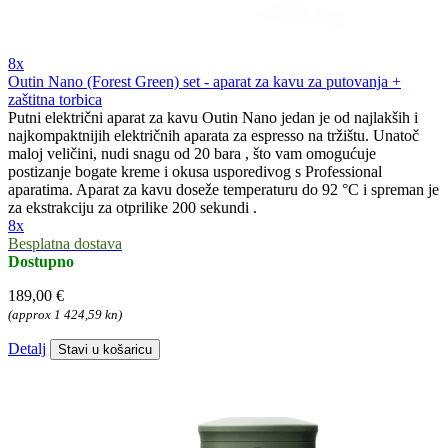
8x
Outin Nano (Forest Green) set - aparat za kavu za putovanja +
zaštitna torbica
Putni električni aparat za kavu Outin Nano jedan je od najlakših i
najkompaktnijih električnih aparata za espresso na tržištu. Unatoč
maloj veličini, nudi snagu od 20 bara , što vam omogućuje
postizanje bogate kreme i okusa usporedivog s Professional
aparatima. Aparat za kavu doseže temperaturu do 92 °C i spreman je
za ekstrakciju za otprilike 200 sekundi .
8x
Besplatna dostava
Dostupno
189,00 €
(approx 1 424,59 kn)
Detalj
Stavi u košaricu