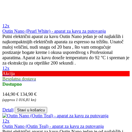
12x
Outin Nano (Pearl White) - aparat za kavu za putovanja
Putni električni aparat za kavu Outin Nano jedan je od najlakših i
najkompaktnijih električnih aparata za espresso na tržištu. Unatoč
maloj veličini, nudi snagu od 20 bara , što vam omogućuje
postizanje bogate kreme i okusa usporedivog s Professional
aparatima. Aparat za kavu doseže temperaturu do 92 °C i spreman je
za ekstrakciju za otprilike 200 sekundi .
12x
Akcija
Besplatna dostava
Dostupno
144,90 €
134,90 €
(approx 1 016,81 kn)
Detalj
Stavi u košaricu
12x
Outin Nano (Outin Teal) - aparat za kavu za putovanja
Putni električni aparat za kavu Outin Nano jedan je od najlakših i