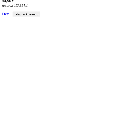
54,90 €
(approx 413,81 kn)
Detalj
Stavi u košaricu