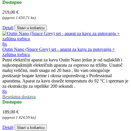
Dostupno
219,00 €
(approx 1 650,71 kn)
Detalj
Stavi u košaricu
8x
Outin Nano (Space Grey) set - aparat za kavu za putovanja +
zaštitna torbica
Putni električni aparat za kavu Outin Nano jedan je od najlakših i
najkompaktnijih električnih aparata za espresso na tržištu. Unatoč
maloj veličini, nudi snagu od 20 bara , što vam omogućuje
postizanje bogate kreme i okusa usporedivog s Professional
aparatima. Aparat za kavu doseže temperaturu do 92 °C i spreman je
za ekstrakciju za otprilike 200 sekundi .
8x
Besplatna dostava
Dostupno
189,00 €
(approx 1 424,59 kn)
Detalj
Stavi u košaricu