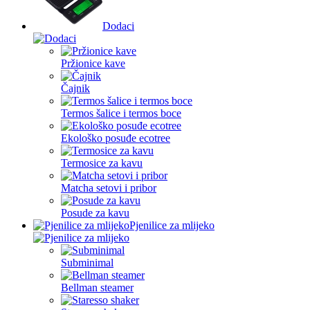
Dodaci
Pržionice kave
Čajnik
Termos šalice i termos boce
Ekološko posuđe ecotree
Termosice za kavu
Matcha setovi i pribor
Posude za kavu
Pjenilice za mlijeko
Subminimal
Bellman steamer