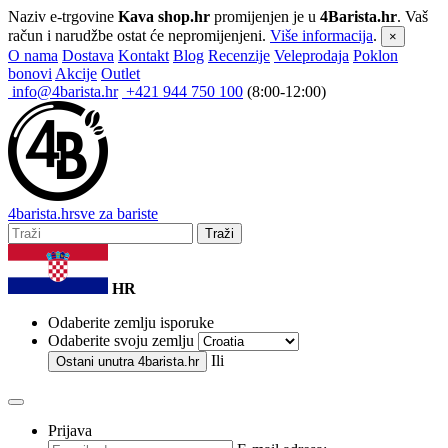
Naziv e-trgovine
Kava shop.hr
promijenjen je u
4Barista.hr
. Vaš
račun i narudžbe ostat će nepromijenjeni.
Više informacija
.
×
O nama
Dostava
Kontakt
Blog
Recenzije
Veleprodaja
Poklon
bonovi
Akcije
Outlet
info@4barista.hr
+421 944 750 100
(8:00-12:00)
4
barista
.hr
sve za bariste
Traži
HR
Odaberite zemlju isporuke
Odaberite svoju zemlju
Ili
Ostani unutra
4barista.hr
Prijava