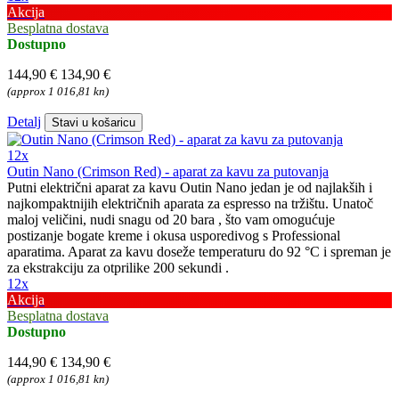
Akcija
Besplatna dostava
Dostupno
144,90 €
134,90 €
(approx 1 016,81 kn)
Detalj
Stavi u košaricu
12x
Outin Nano (Crimson Red) - aparat za kavu za putovanja
Putni električni aparat za kavu Outin Nano jedan je od najlakših i
najkompaktnijih električnih aparata za espresso na tržištu. Unatoč
maloj veličini, nudi snagu od 20 bara , što vam omogućuje
postizanje bogate kreme i okusa usporedivog s Professional
aparatima. Aparat za kavu doseže temperaturu do 92 °C i spreman je
za ekstrakciju za otprilike 200 sekundi .
12x
Akcija
Besplatna dostava
Dostupno
144,90 €
134,90 €
(approx 1 016,81 kn)