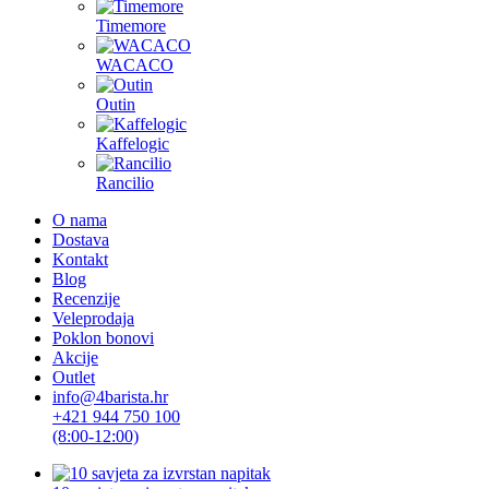
Timemore
WACACO
Outin
Kaffelogic
Rancilio
O nama
Dostava
Kontakt
Blog
Recenzije
Veleprodaja
Poklon bonovi
Akcije
Outlet
info@4barista.hr
+421 944 750 100
(8:00-12:00)