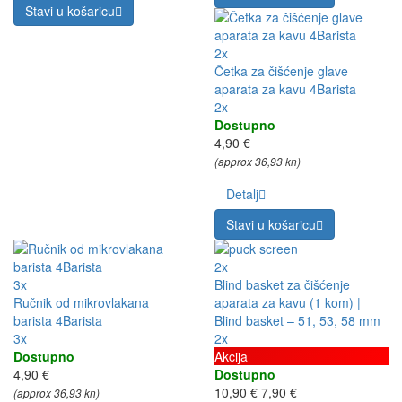
Stavi u košaricu
2x
Četka za čišćenje glave
aparata za kavu 4Barista
2x
Dostupno
4,90 €
(approx 36,93 kn)
Detalj
Stavi u košaricu
2x
3x
Blind basket za čišćenje
Ručnik od mikrovlakana
aparata za kavu (1 kom) |
barista 4Barista
Blind basket – 51, 53, 58 mm
3x
2x
Dostupno
Akcija
4,90 €
Dostupno
10,90 €
7,90 €
(approx 36,93 kn)