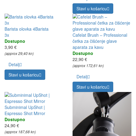
Stavi u košaricu
3x
Barista olovka 4Barista
3x
Cafelat Brush – Professional
Dostupno
četka za čišćenje glave
3,90 €
aparata za kavu
Dostupno
(approx 29,40 kn)
22,90 €
Detalj
(approx 172,61 kn)
Stavi u košaricu
Detalj
Stavi u košaricu
Subminimal UpShot |
Espresso Shot Mirror
Dostupno
24,90 €
(approx 187,68 kn)