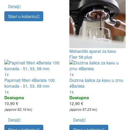
Detalj
Stavi u košaricu
Mehanički aparat za kavu
Flair 58 plus
1x
1x
Papirnati filteri 4Barista 100
Dozirna šalica za kavu u zrnu
komada - 51, 53, 58 mm
4Barista
1x
1x
Dostupno
Dostupno
10,90 €
12,90 €
(approx 82,16 kn)
(approx 97,23 kn)
Detalj
Detalj
Stavi u košaricu
Stavi u košaricu