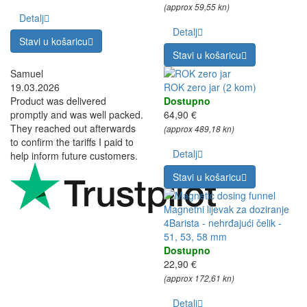
(approx 59,55 kn)
Detalj
Detalj
Stavi u košaricu
Stavi u košaricu
Samuel
19.03.2026
ROK zero jar (2 kom)
Product was delivered
Dostupno
promptly and was well packed.
64,90 €
They reached out afterwards
(approx 489,18 kn)
to confirm the tariffs I paid to
Detalj
help inform future customers.
Stavi u košaricu
Magnetni lijevak za doziranje
4Barista - nehrđajući čelik -
51, 53, 58 mm
Dostupno
22,90 €
(approx 172,61 kn)
Detalj