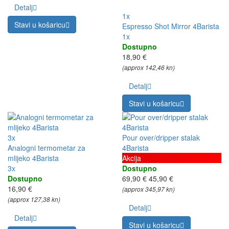
Detalj
1x
Stavi u košaricu
Espresso Shot Mirror 4Barista
1x
Dostupno
18,90 €
(approx 142,46 kn)
Detalj
Stavi u košaricu
3x
Pour over/dripper stalak
Analogni termometar za
4Barista
mlijeko 4Barista
Akcija
3x
Dostupno
Dostupno
69,90 €
45,90 €
16,90 €
(approx 345,97 kn)
(approx 127,38 kn)
Detalj
Detalj
Stavi u košaricu