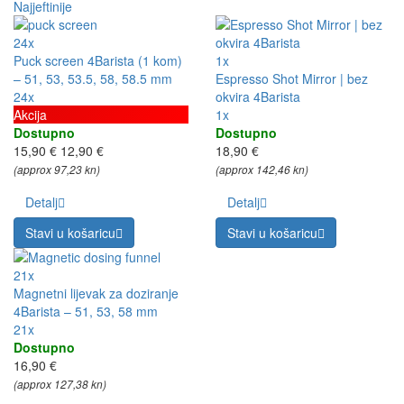
Najjeftinije
24x
Puck screen 4Barista (1 kom)
1x
– 51, 53, 53.5, 58, 58.5 mm
Espresso Shot Mirror | bez
24x
okvira 4Barista
Akcija
1x
Dostupno
Dostupno
15,90 €
12,90 €
18,90 €
(approx 97,23 kn)
(approx 142,46 kn)
Detalj
Detalj
Stavi u košaricu
Stavi u košaricu
21x
Magnetni lijevak za doziranje
4Barista – 51, 53, 58 mm
21x
Dostupno
16,90 €
(approx 127,38 kn)