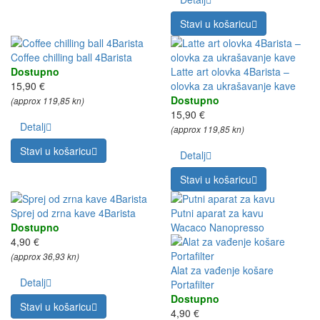
Stavi u košaricu
Coffee chilling ball 4Barista
Dostupno
Latte art olovka 4Barista –
15,90 €
olovka za ukrašavanje kave
Dostupno
(approx 119,85 kn)
15,90 €
Detalj
(approx 119,85 kn)
Stavi u košaricu
Detalj
Stavi u košaricu
Sprej od zrna kave 4Barista
Putni aparat za kavu
Dostupno
Wacaco Nanopresso
4,90 €
(approx 36,93 kn)
Alat za vađenje košare
Detalj
Portafilter
Dostupno
Stavi u košaricu
4,90 €