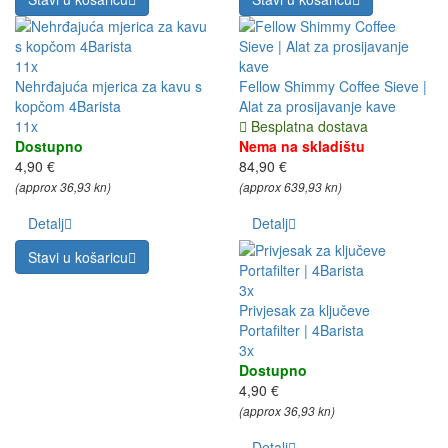
11x
Nehrđajuća mjerica za kavu s
Fellow Shimmy Coffee Sieve |
kopčom 4Barista
Alat za prosijavanje kave
11x
Besplatna dostava
Dostupno
Nema na skladištu
4,90 €
84,90 €
(approx 36,93 kn)
(approx 639,93 kn)
Detalj
Detalj
Stavi u košaricu
3x
Privjesak za ključeve
Portafilter | 4Barista
3x
Dostupno
4,90 €
(approx 36,93 kn)
Detalj