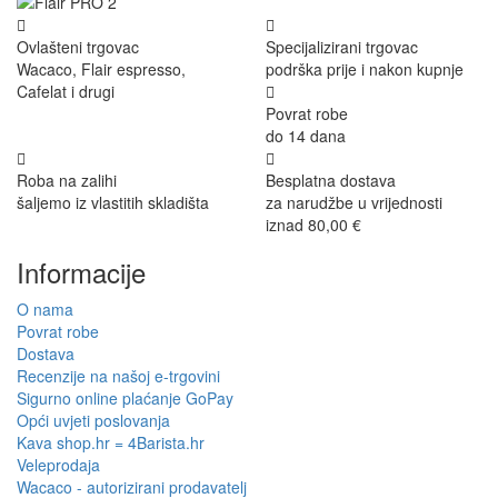
Ovlašteni trgovac
Specijalizirani trgovac
Wacaco, Flair espresso,
podrška prije i nakon kupnje
Cafelat i drugi
Povrat robe
do 14 dana
Roba na zalihi
Besplatna dostava
šaljemo iz vlastitih skladišta
za narudžbe u vrijednosti
iznad 80,00 €
Informacije
O nama
Povrat robe
Dostava
Recenzije na našoj e-trgovini
Sigurno online plaćanje GoPay
Opći uvjeti poslovanja
Kava shop.hr = 4Barista.hr
Veleprodaja
Wacaco - autorizirani prodavatelj