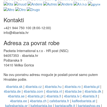
Kontakti
+421 944 750 100 (8:00-12:00)
info@4barista.hr
Adresa za povrat robe
Packeta International s.r.o - HR post (NSC)
94057353 - 4barista.hr
Poštanska 9
10410 Velika Gorica
Na ovu povratnu adresu moguće je poslati povrat samo putem
Hrvatske pošte.
4barista.sk
|
4barista.cz
|
4barista.hu
|
4barista.ro
|
4barista.pl
|
4barista.de
|
4barista.com
|
4barista.nl
|
4barista.be
|
4barista.dk
|
4barista.se
|
4barista.pt
|
4barista.fi
|
4barista.lv
|
4barista.lt
|
4barista.ee
|
4barista.ch
|
cafebarista.fr
|
kaffeebarista.at
|
kafesbarista.gr
|
kafebarista.bg
|
baristacaffe.it
|
baristashop.es
|