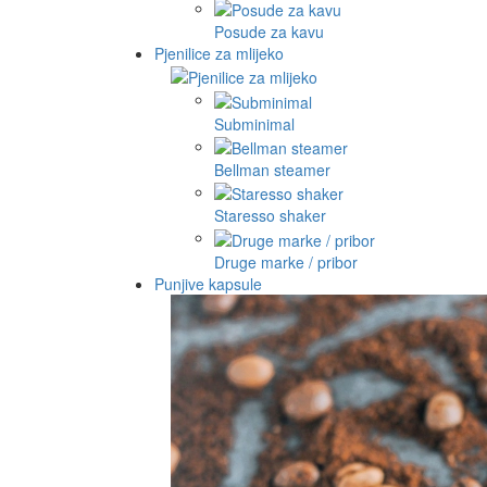
Posude za kavu
Pjenilice za mlijeko
Subminimal
Bellman steamer
Staresso shaker
Druge marke / pribor
Punjive kapsule