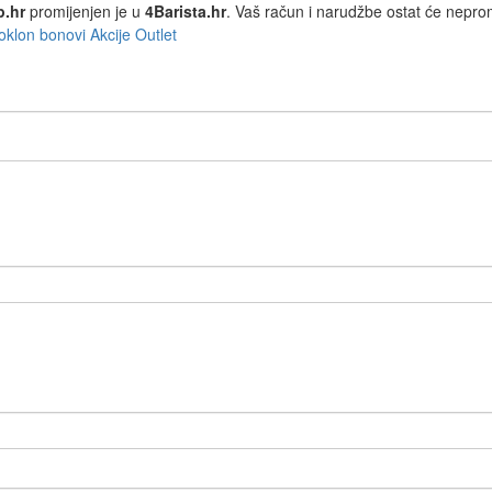
p.hr
promijenjen je u
4Barista.hr
. Vaš račun i narudžbe ostat će nepro
oklon bonovi
Akcije
Outlet