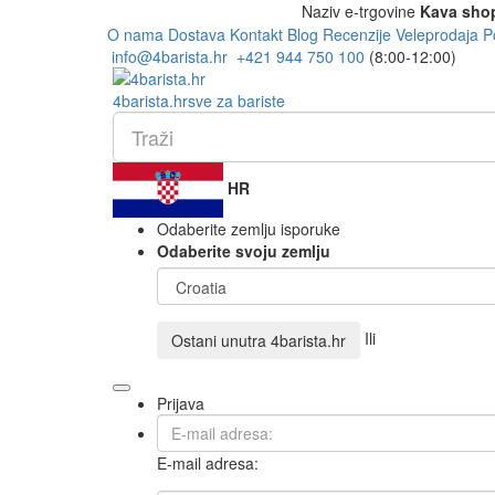
Naziv e-trgovine
Kava sho
O nama
Dostava
Kontakt
Blog
Recenzije
Veleprodaja
P
info@4barista.hr
+421 944 750 100
(8:00-12:00)
4
barista
.hr
sve za bariste
HR
Odaberite zemlju isporuke
Odaberite svoju zemlju
Ili
Ostani unutra
4barista.hr
Prijava
E-mail adresa: