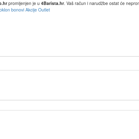
p.hr
promijenjen je u
4Barista.hr
. Vaš račun i narudžbe ostat će nepro
oklon bonovi
Akcije
Outlet