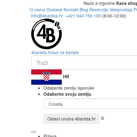
Naziv e-trgovine
Kava sho
O nama
Dostava
Kontakt
Blog
Recenzije
Veleprodaja
P
info@4barista.hr
+421 944 750 100
(8:00-12:00)
4
barista
.hr
sve za bariste
HR
Odaberite zemlju isporuke
Odaberite svoju zemlju
Ili
Ostani unutra
4barista.hr
Prijava