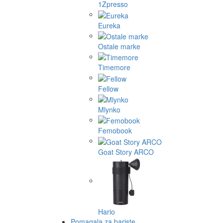
1Zpresso
Eureka
Ostale marke
Timemore
Fellow
Mlynko
Femobook
Goat Story ARCO
Hario
Pomagala za bariste