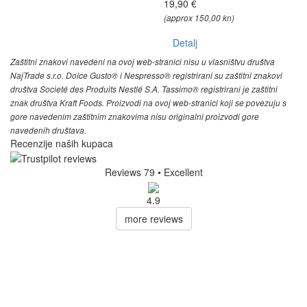
19,90 €
(approx 150,00 kn)
Detalj
Zaštitni znakovi navedeni na ovoj web-stranici nisu u vlasništvu društva
NajTrade s.r.o. Dolce Gusto® i Nespresso® registrirani su zaštitni znakovi
društva Societé des Produits Nestlé S.A. Tassimo® registrirani je zaštitni
znak društva Kraft Foods. Proizvodi na ovoj web-stranici koji se povezuju s
gore navedenim zaštitnim znakovima nisu originalni proizvodi gore
navedenih društava.
Recenzije naših kupaca
Reviews 79
• Excellent
4.9
more reviews