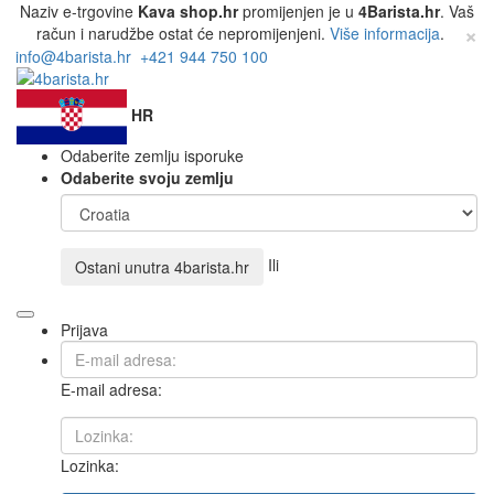
Naziv e-trgovine
Kava shop.hr
promijenjen je u
4Barista.hr
. Vaš
×
račun i narudžbe ostat će nepromijenjeni.
Više informacija
.
info@4barista.hr
+421 944 750 100
HR
Odaberite zemlju isporuke
Odaberite svoju zemlju
Ili
Ostani unutra
4barista.hr
Prijava
E-mail adresa:
Lozinka: