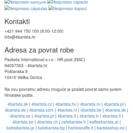
Kontakti
+421 944 750 100 (8:00-12:00)
info@4barista.hr
Adresa za povrat robe
Packeta International s.r.o - HR post (NSC)
94057353 - 4barista.hr
Poštanska 9
10410 Velika Gorica
Na ovu povratnu adresu moguće je poslati povrat samo putem
Hrvatske pošte.
4barista.sk
|
4barista.cz
|
4barista.hu
|
4barista.ro
|
4barista.pl
|
4barista.de
|
4barista.com
|
4barista.nl
|
4barista.be
|
4barista.dk
|
4barista.se
|
4barista.pt
|
4barista.fi
|
4barista.lv
|
4barista.lt
|
4barista.ee
|
4barista.ch
|
cafebarista.fr
|
kaffeebarista.at
|
kafesbarista.gr
|
kafebarista.bg
|
baristacaffe.it
|
baristashop.es
|