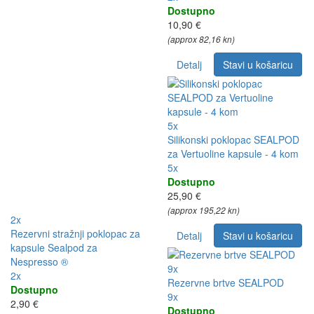
Dostupno
10,90 €
(approx 82,16 kn)
Detalj
Stavi u košaricu
5x
Silikonski poklopac SEALPOD
za Vertuoline kapsule - 4 kom
5x
Dostupno
25,90 €
(approx 195,22 kn)
2x
Rezervni stražnji poklopac za
Detalj
Stavi u košaricu
kapsule Sealpod za
Nespresso ®
9x
2x
Rezervne brtve SEALPOD
Dostupno
9x
2,90 €
Dostupno