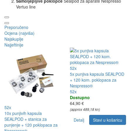
Samoljepljive poklopce
Sealpod za aparate Nespresso
Vertuo line
Preporučeno
Ocjena (najviša)
Najskuplje
Najjeftinije
52x
5x punjiva kapsula SEALPOD
+ 120 kom. poklopaca za
Nespresso®
52x
Dostupno
64,90 €
52x
(approx 489,18 kn)
10x punjivih kapsula
SEALPOD + stanica za
Detalj
Stavi u košaricu
punjenje + 120 poklopaca za
Nespresso®