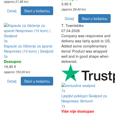
(approx 21,86 kn)
3,90 €
(approx 29,40 kn)
Detalj
Stavi u košaricu
Detalj
Stavi u košaricu
T. Towniebike
07.04.2026
Company was responsive and
3x
delivery was fairly quick to US.
Kapsule za čišćenje za aparat
Added some complimentary
Nespresso (10 kom) | Sealpod
items! Product was wrapped
3x
well and in good shape when
Dostupno
delivered.
19,90 €
(approx 150,00 kn)
Detalj
Stavi u košaricu
7x
Ljepljivi poklopci Sealpod za
Nespresso Vertuo®
7x
Više nije dostupan