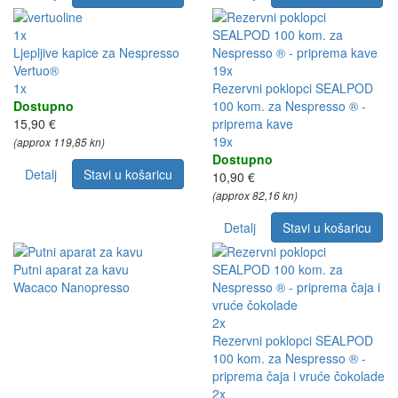
1x
Ljepljive kapice za Nespresso
Vertuo®
19x
1x
Rezervni poklopci SEALPOD
Dostupno
100 kom. za Nespresso ® -
15,90 €
priprema kave
19x
(approx 119,85 kn)
Dostupno
Detalj
Stavi u košaricu
10,90 €
(approx 82,16 kn)
Detalj
Stavi u košaricu
Putni aparat za kavu
Wacaco Nanopresso
2x
Rezervni poklopci SEALPOD
100 kom. za Nespresso ® -
priprema čaja i vruće čokolade
2x