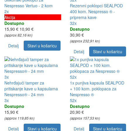
Nespresso Vertuo - 2 kom
Rezervni poklopci SEALPOD
2x
400 kom. Nespresso ® -
Akcija
priprema kave
Dostupno
32x
15,90 €
10,90 €
Dostupno
30,90 €
(approx 82,16 kn)
(approx 232,91 kn)
Detalj
Stavi u košaricu
Detalj
Stavi u košaricu
3x
52x
Nehrđajući tamper za
1x punjiva kapsula SEALPOD
pritiskanje kave u kapsulama
+ 100 kom. poklopaca za
Nespresso® - 24 mm
Nespresso ®
3x
52x
Dostupno
Dostupno
15,90 €
20,90 €
(approx 119,85 kn)
(approx 157,53 kn)
Detalj
Stavi u košaricu
Detalj
Stavi u košaricu