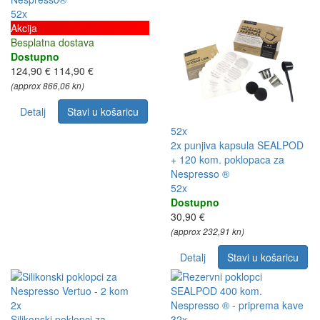
52x
Akcija
Besplatna dostava
Dostupno
124,90 €
114,90 €
(approx 866,06 kn)
Detalj
Stavi u košaricu
52x
2x punjiva kapsula SEALPOD
+ 120 kom. poklopaca za
Nespresso ®
52x
Dostupno
30,90 €
(approx 232,91 kn)
Detalj
Stavi u košaricu
2x
Silikonski poklopci za
32x