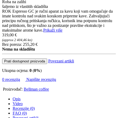
Roba na zalihi
šaljemo iz vlastitih skladišta
ROK Espresso GC je ručni aparat za kavu koji vam omogućuje da
imate kontrolu nad svakim korakom pripreme kave. Zahvaljujući
principu ručnog pritiskanja ručkica, korisnik ima potpunu kontrolu
nad pritiskom, što je važno za postizanje pravilne ekstrakcije i
maksimalne arome kave.
Prikaži više
319,00 €
(approx 2 404,46 kn)
Bez poreza: 255,20 €
Nema na skladištu
Povezani artikli
Prati dostupnost proizvoda
Ukupna ocjena:
0
(
0%
)
0 recenzija
Napišite recenziju
Proizvođač:
Bellman coffee
Opis
Video
Recenzije (0)
FAQ (0)
Povezani artikli