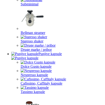
Subminimal
Bellman steamer
Staresso shaker
Druge marke / pribor
Punjive kapsule
Dolce Gusto kapsule
Nespresso kapsule
Cafissimo, Caffitaly kapsule
Tassimo kapsule