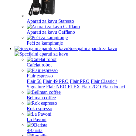
Aparati za kavu Staresso
Aparati za kavu Cafflano
Peći za kampiranje
Specijalni aparati za kavu
Cafelat robot
Flair espresso
Flair 58
Flair 49 PRO
Flair PRO
Flair Classic /
Signature
Flair NEO FLEX
Flair 2GO
Flair dodaci
Bellman coffee
Rok espresso
La Pavoni
9Barista