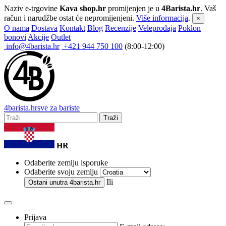
Naziv e-trgovine
Kava shop.hr
promijenjen je u
4Barista.hr
. Vaš
račun i narudžbe ostat će nepromijenjeni.
Više informacija
.
×
O nama
Dostava
Kontakt
Blog
Recenzije
Veleprodaja
Poklon
bonovi
Akcije
Outlet
info@4barista.hr
+421 944 750 100
(8:00-12:00)
4
barista
.hr
sve za bariste
Traži
HR
Odaberite zemlju isporuke
Odaberite svoju zemlju
Ili
Ostani unutra
4barista.hr
Prijava