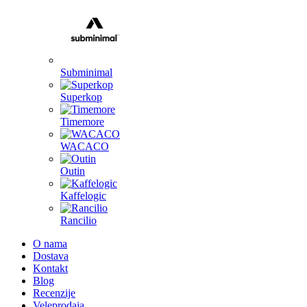
Subminimal
Superkop
Timemore
WACACO
Outin
Kaffelogic
Rancilio
O nama
Dostava
Kontakt
Blog
Recenzije
Veleprodaja