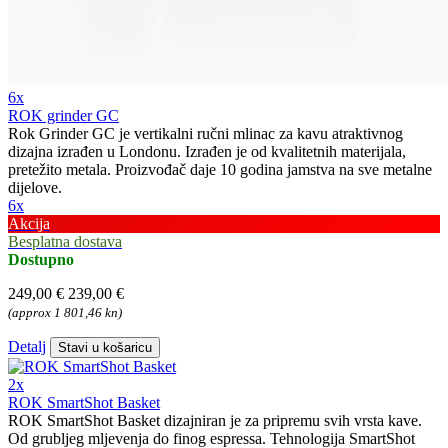
6x
ROK grinder GC
Rok Grinder GC je vertikalni ručni mlinac za kavu atraktivnog
dizajna izrađen u Londonu. Izrađen je od kvalitetnih materijala,
pretežito metala. Proizvođač daje 10 godina jamstva na sve metalne
dijelove.
6x
Akcija
Besplatna dostava
Dostupno
249,00 €
239,00 €
(approx 1 801,46 kn)
Detalj
Stavi u košaricu
2x
ROK SmartShot Basket
ROK SmartShot Basket dizajniran je za pripremu svih vrsta kave.
Od grubljeg mljevenja do finog espressa. Tehnologija SmartShot