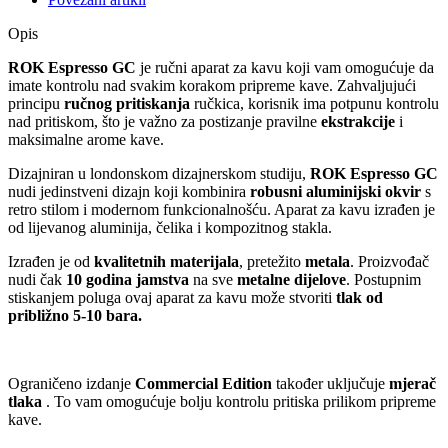
Opis
ROK Espresso GC
je ručni aparat za kavu koji vam omogućuje da
imate kontrolu nad svakim korakom pripreme kave. Zahvaljujući
principu
ručnog pritiskanja
ručkica, korisnik ima potpunu kontrolu
nad pritiskom, što je važno za postizanje pravilne
ekstrakcije
i
maksimalne arome kave.
Dizajniran u londonskom dizajnerskom studiju,
ROK Espresso GC
nudi jedinstveni dizajn koji kombinira
robusni aluminijski okvir
s
retro stilom i modernom funkcionalnošću. Aparat za kavu izrađen je
od lijevanog aluminija, čelika i kompozitnog stakla.
Izrađen je od
kvalitetnih materijala
, pretežito
metala
. Proizvođač
nudi čak
10 godina jamstva
na sve
metalne dijelove
. Postupnim
stiskanjem poluga ovaj aparat za kavu može stvoriti
tlak od
približno 5-10 bara.
Ograničeno izdanje
Commercial Edition
također uključuje
mjerač
tlaka
. To vam omogućuje bolju kontrolu pritiska prilikom pripreme
kave.