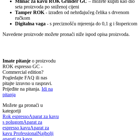
Mlinac za kavu ROK Grinder GC
– možete kupiti kao dio
seta proizvoda po sniženoj cijeni
Tamper ROK
- izrađen od nehrđajućeg čelika s drvenom
ručkom
Digitalna vaga
- s preciznošću mjerenja do 0,1 g i štopericom
Navedene proizvode možete pronaći niže ispod opisa proizvoda.
Imate pitanje
o proizvodu
ROK espresso GC -
Commercial edition?
Pogledajte FAQ ili nas
pitajte izravno u raspravi.
Prijeđite na pitanja.
Idi na
pitanja
Možete ga pronaći u
kategoriji
Rok espresso
Aparat za kavu
s polugom
Aparat za
espresso kavu
Aparat za
kavu Professional
Najbolji
aparati za kavu