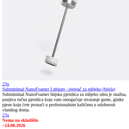
23x
Subminimal NanoFoamer Lithium - pjenjač za mlijeko (bijela)
Subminimal NanoFoamer litijska pjenilica za mlijeko ultra je snažna,
punjiva ručna pjenilica koja vam omogućuje stvaranje guste, glatke
pjene koju ćete pronaći u profesionalnim kafićima u udobnosti
vlastitog doma.
23x
Nema na skladištu
~24.08.2026