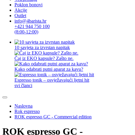
Poklon bonovi
Akcije
Outlet
info@4barista.hr
+421 944 750 100
(8:00-12:00)
10 savjeta za izvrstan napitak
Čaj iz EKO kapsule? Zašto ne.
Kako odabrati putni aparat za kavu?
Espresso tonik – osvježavajući ljetni hit
svi članci
Naslovna
Rok espresso
ROK espresso GC - Commercial edition
ROK espresso GC -