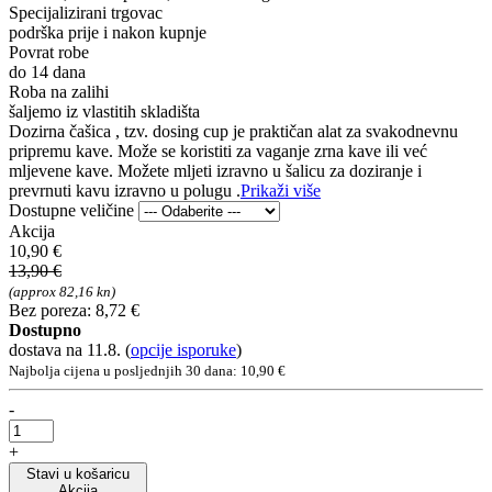
Specijalizirani trgovac
podrška prije i nakon kupnje
Povrat robe
do 14 dana
Roba na zalihi
šaljemo iz vlastitih skladišta
Dozirna čašica , tzv. dosing cup je praktičan alat za svakodnevnu
pripremu kave. Može se koristiti za vaganje zrna kave ili već
mljevene kave. Možete mljeti izravno u šalicu za doziranje i
prevrnuti kavu izravno u polugu .
Prikaži više
Dostupne veličine
Akcija
10,90 €
13,90 €
(approx 82,16 kn)
Bez poreza: 8,72 €
Dostupno
dostava na 11.8.
(
opcije isporuke
)
Najbolja cijena u posljednjih 30 dana: 10,90 €
-
+
Stavi u košaricu
Akcija