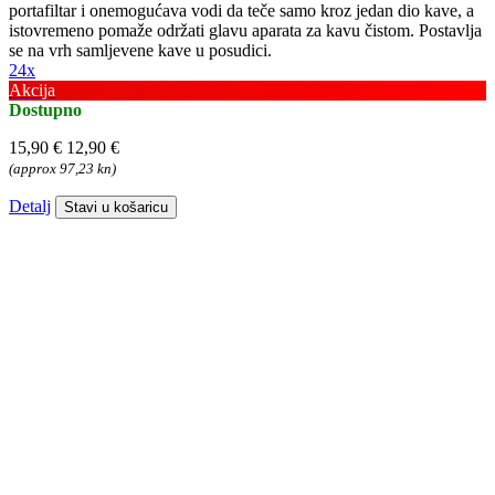
portafiltar i onemogućava vodi da teče samo kroz jedan dio kave, a
istovremeno pomaže održati glavu aparata za kavu čistom. Postavlja
se na vrh samljevene kave u posudici.
24x
Akcija
Dostupno
15,90 €
12,90 €
(approx 97,23 kn)
Detalj
Stavi u košaricu