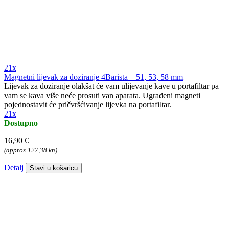
21x
Magnetni lijevak za doziranje 4Barista – 51, 53, 58 mm
Lijevak za doziranje olakšat će vam ulijevanje kave u portafiltar pa
vam se kava više neće prosuti van aparata. Ugrađeni magneti
pojednostavit će pričvršćivanje lijevka na portafiltar.
21x
Dostupno
16,90 €
(approx 127,38 kn)
Detalj
Stavi u košaricu