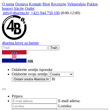
O nama
Dostava
Kontakt
Blog
Recenzije
Veleprodaja
Poklon
bonovi
Akcije
Outlet
info@4barista.hr
+421 944 750 100
(8:00-12:00)
4
barista
.hr
sve za bariste
Traži
HR
Odaberite zemlju isporuke
Odaberite svoju zemlju
Ili
Ostani unutra
4barista.hr
Prijava
E-mail adresa:
Lozinka: