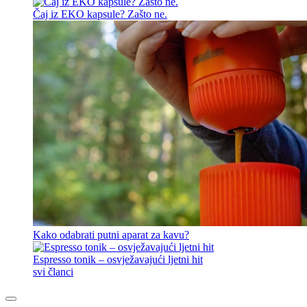
Čaj iz EKO kapsule? Zašto ne.
Kako odabrati putni aparat za kavu?
Espresso tonik – osvježavajući ljetni hit
svi članci