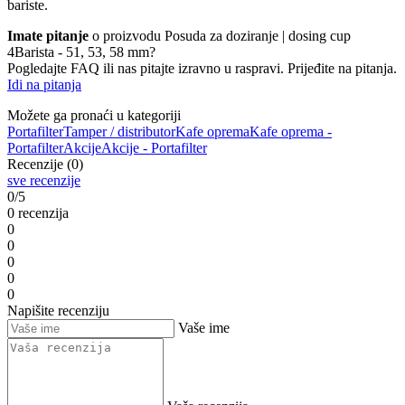
bariste.
Imate pitanje
o proizvodu Posuda za doziranje | dosing cup
4Barista - 51, 53, 58 mm?
Pogledajte FAQ ili nas pitajte izravno u raspravi. Prijeđite na pitanja.
Idi na pitanja
Možete ga pronaći u kategoriji
Portafilter
Tamper / distributor
Kafe oprema
Kafe oprema -
Portafilter
Akcije
Akcije - Portafilter
Recenzije (0)
sve recenzije
0/5
0 recenzija
0
0
0
0
0
Napišite recenziju
Vaše ime