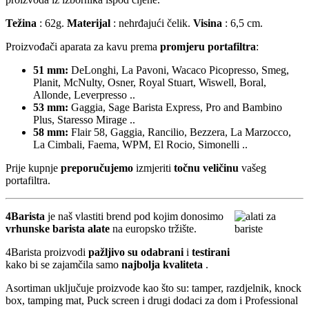
Težina
: 62g.
Materijal
: nehrđajući čelik.
Visina
: 6,5 cm.
Proizvođači aparata za kavu prema
promjeru portafiltra
:
51 mm:
DeLonghi, La Pavoni, Wacaco Picopresso, Smeg,
Planit, McNulty, Osner, Royal Stuart, Wiswell, Boral,
Allonde, Leverpresso ..
53 mm:
Gaggia, Sage Barista Express, Pro and Bambino
Plus, Staresso Mirage ..
58 mm:
Flair 58, Gaggia, Rancilio, Bezzera, La Marzocco,
La Cimbali, Faema, WPM, El Rocio, Simonelli ..
Prije kupnje
preporučujemo
izmjeriti
točnu veličinu
vašeg
portafiltra.
4Barista
je naš vlastiti brend pod kojim donosimo
vrhunske barista alate
na europsko tržište.
4Barista proizvodi
pažljivo su odabrani
i
testirani
kako bi se zajamčila samo
najbolja kvaliteta
.
Asortiman uključuje proizvode kao što su: tamper, razdjelnik, knock
box, tamping mat, Puck screen i drugi dodaci za dom i Professional