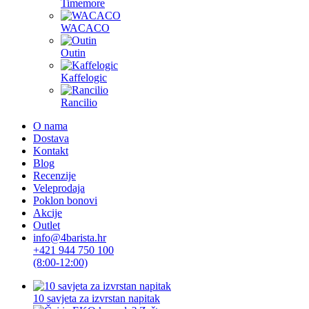
Timemore
WACACO
Outin
Kaffelogic
Rancilio
O nama
Dostava
Kontakt
Blog
Recenzije
Veleprodaja
Poklon bonovi
Akcije
Outlet
info@4barista.hr
+421 944 750 100
(8:00-12:00)
10 savjeta za izvrstan napitak