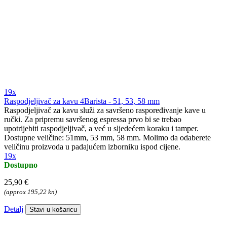
19x
Raspodjeljivač za kavu 4Barista - 51, 53, 58 mm
Raspodjeljivač za kavu služi za savršeno raspoređivanje kave u
ručki. Za pripremu savršenog espressa prvo bi se trebao
upotrijebiti raspodjeljivač, a već u sljedećem koraku i tamper.
Dostupne veličine: 51mm, 53 mm, 58 mm. Molimo da odaberete
veličinu proizvoda u padajućem izborniku ispod cijene.
19x
Dostupno
25,90 €
(approx 195,22 kn)
Detalj
Stavi u košaricu