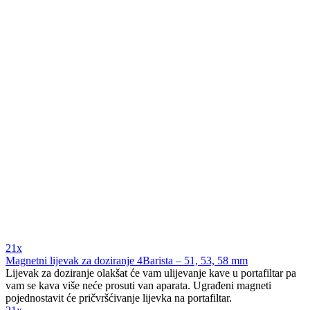
21x
Magnetni lijevak za doziranje 4Barista – 51, 53, 58 mm
Lijevak za doziranje olakšat će vam ulijevanje kave u portafiltar pa
vam se kava više neće prosuti van aparata. Ugrađeni magneti
pojednostavit će pričvršćivanje lijevka na portafiltar.