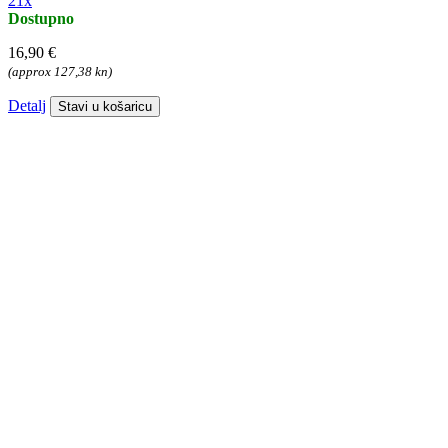
21x
Dostupno
16,90 €
(approx 127,38 kn)
Detalj
Stavi u košaricu