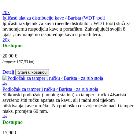
20x
Igličasti alat za distribuciju kave 4Barista (WDT tool)
Igličasti razdjelnik za kavu (needle distributor / WDT tool) služi za
ravnomjernu raspodjelu kave u portafiltru. Zahvaljujući svojih 8
igala , ravnomjerno raspoređuje kavu u portafilteru.
20x
Dostupno
20,90 €
(approx 157,53 kn)
Detalj
Stavi u košaricu
4x
Podložak za tamper i ručku 4Barista - za rub stola
Silikonski podložak (tamping station) za tamper i ručku 4Barista
savršeno štiti ručku aparata za kavu, ali i radni stol tijekom
utiskivanja kave u ručku. Na podlošku će svoje mjesto naći i tamper
maks. promjera 60 mm.
4x
Dostupno
15,90 €