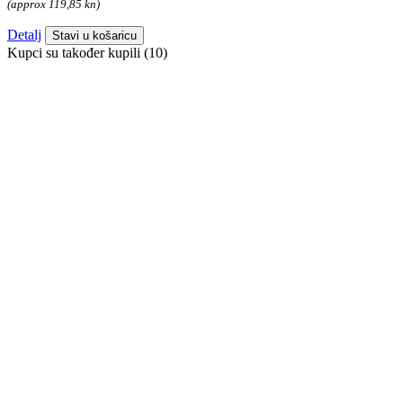
(approx 119,85 kn)
Detalj
Stavi u košaricu
Kupci su također kupili (10)