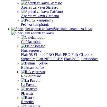
Aparati za kavu Staresso
Aparati za kavu Cafflano
Peći za kampiranje
Specijalni aparati za kavu
Cafelat robot
Flair espresso
Flair 58
Flair 49 PRO
Flair PRO
Flair Classic /
Signature
Flair NEO FLEX
Flair 2GO
Flair dodaci
Bellman coffee
Rok espresso
La Pavoni
9Barista
Rancilio