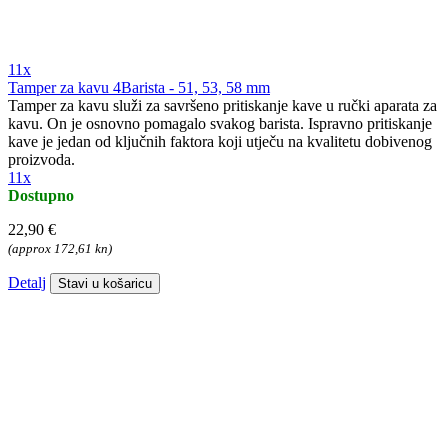
11x
Tamper za kavu 4Barista - 51, 53, 58 mm
Tamper za kavu služi za savršeno pritiskanje kave u ručki aparata za
kavu. On je osnovno pomagalo svakog barista. Ispravno pritiskanje
kave je jedan od ključnih faktora koji utječu na kvalitetu dobivenog
proizvoda.
11x
Dostupno
22,90 €
(approx 172,61 kn)
Detalj
Stavi u košaricu