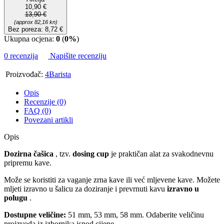
10,90 €
13,90 €
(approx 82,16 kn)
Bez poreza: 8,72 €
Ukupna ocjena:
0
(
0%
)
0 recenzija
Napišite recenziju
Proizvođač:
4Barista
Opis
Recenzije (0)
FAQ (0)
Povezani artikli
Opis
Dozirna čašica
, tzv.
dosing cup
je praktičan alat za svakodnevnu
pripremu kave.
Može se koristiti za vaganje zrna kave ili već mljevene kave. Možete
mljeti izravno u šalicu za doziranje i prevrnuti kavu
izravno u
polugu
.
Dostupne veličine:
51 mm, 53 mm, 58 mm. Odaberite veličinu
proizvoda iz izbornika ispod cijene.