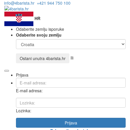
Naziv e-trgovine
Kava shop.hr
promijenjen je u
4Barista.hr
. Vaš
×
račun i narudžbe ostat će nepromijenjeni.
Više informacija
.
info@4barista.hr
+421 944 750 100
HR
Odaberite zemlju isporuke
Odaberite svoju zemlju
Ili
Ostani unutra
4barista.hr
Prijava
E-mail adresa:
Lozinka: