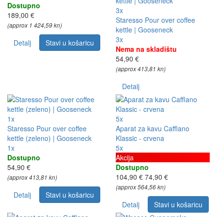
Dostupno
3x
189,00 €
Staresso Pour over coffee
(approx 1 424,59 kn)
kettle | Gooseneck
3x
Detalj
Stavi u košaricu
Nema na skladištu
54,90 €
(approx 413,81 kn)
Detalj
1x
5x
Staresso Pour over coffee
Aparat za kavu Cafflano
kettle (zeleno) | Gooseneck
Klassic - crvena
1x
5x
Dostupno
Akcija
54,90 €
Dostupno
104,90 €
74,90 €
(approx 413,81 kn)
(approx 564,56 kn)
Detalj
Stavi u košaricu
Detalj
Stavi u košaricu