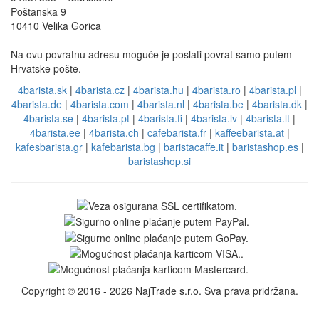
Poštanska 9
10410 Velika Gorica
Na ovu povratnu adresu moguće je poslati povrat samo putem
Hrvatske pošte.
4barista.sk
|
4barista.cz
|
4barista.hu
|
4barista.ro
|
4barista.pl
|
4barista.de
|
4barista.com
|
4barista.nl
|
4barista.be
|
4barista.dk
|
4barista.se
|
4barista.pt
|
4barista.fi
|
4barista.lv
|
4barista.lt
|
4barista.ee
|
4barista.ch
|
cafebarista.fr
|
kaffeebarista.at
|
kafesbarista.gr
|
kafebarista.bg
|
baristacaffe.it
|
baristashop.es
|
baristashop.si
Copyright © 2016 - 2026 NajTrade s.r.o. Sva prava pridržana.