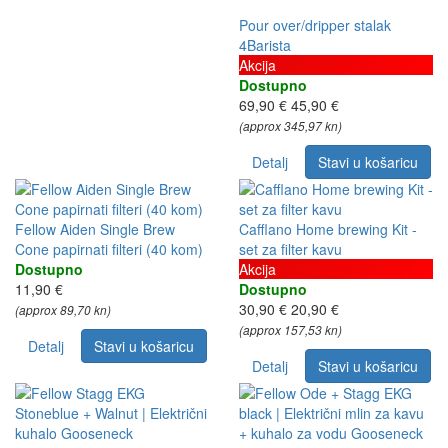
Pour over/dripper stalak
4Barista
Akcija
Dostupno
69,90 €
45,90 €
(approx 345,97 kn)
Detalj
Stavi u košaricu
Fellow Aiden Single Brew
Cafflano Home brewing Kit -
Cone papirnati filteri (40 kom)
set za filter kavu
Dostupno
Akcija
11,90 €
Dostupno
30,90 €
20,90 €
(approx 89,70 kn)
(approx 157,53 kn)
Detalj
Stavi u košaricu
Detalj
Stavi u košaricu