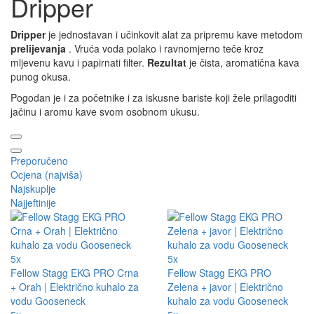
Dripper
Dripper
je jednostavan i učinkovit alat za pripremu kave metodom
prelijevanja
. Vruća voda polako i ravnomjerno teče kroz
mljevenu kavu i papirnati filter.
Rezultat
je čista, aromatična kava
punog okusa.
Pogodan je i za početnike i za iskusne bariste koji žele prilagoditi
jačinu i aromu kave svom osobnom ukusu.
Preporučeno
Ocjena (najviša)
Najskuplje
Najjeftinije
5x
5x
Fellow Stagg EKG PRO Crna
Fellow Stagg EKG PRO
+ Orah | Električno kuhalo za
Zelena + javor | Električno
vodu Gooseneck
kuhalo za vodu Gooseneck