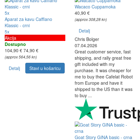
Wacaco Cuppamoka
5x
40,90 €
Aparat za kavu Cafflano
(approx 308,28 kn)
Klassic - crni
Detalj
5x
Akcija
Chris Bolger
Dostupno
07.04.2026
104,90 €
74,90 €
Great customer service, fast
(approx 564,56 kn)
shipping, and rally great free
gift included with my
Detalj
Stavi u košaricu
purchase. It was cheaper for
me to buy thee Cafelat Robot
from Europe and have it
shipped to the US than it was
to buy ...
Goat Story GINA basic - crna