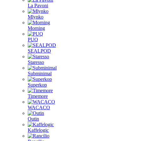
La Pavoni
Mlynko
Morning
PUQ
SEALPOD
Staresso
Subminimal
Superkop
Timemore
WACACO
Outin
Kaffelogic