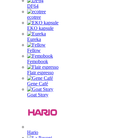
DF64
ecotree
EKO kapsule
Eureka
Fellow
Femobook
Flair espresso
Gene Café
Goat Story
Hario