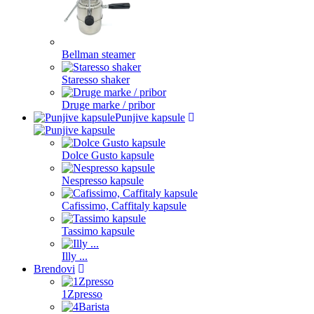
Bellman steamer
Staresso shaker
Druge marke / pribor
Punjive kapsule
Dolce Gusto kapsule
Nespresso kapsule
Cafissimo, Caffitaly kapsule
Tassimo kapsule
Illy ...
Brendovi
1Zpresso