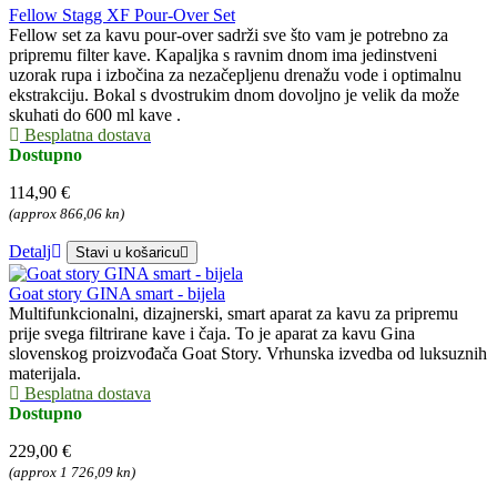
Fellow Stagg XF Pour-Over Set
Fellow set za kavu pour-over sadrži sve što vam je potrebno za
pripremu filter kave. Kapaljka s ravnim dnom ima jedinstveni
uzorak rupa i izbočina za nezačepljenu drenažu vode i optimalnu
ekstrakciju. Bokal s dvostrukim dnom dovoljno je velik da može
skuhati do 600 ml kave .
Besplatna dostava
Dostupno
114,90 €
(approx 866,06 kn)
Detalj
Stavi u košaricu
Goat story GINA smart - bijela
Multifunkcionalni, dizajnerski, smart aparat za kavu za pripremu
prije svega filtrirane kave i čaja. To je aparat za kavu Gina
slovenskog proizvođača Goat Story. Vrhunska izvedba od luksuznih
materijala.
Besplatna dostava
Dostupno
229,00 €
(approx 1 726,09 kn)