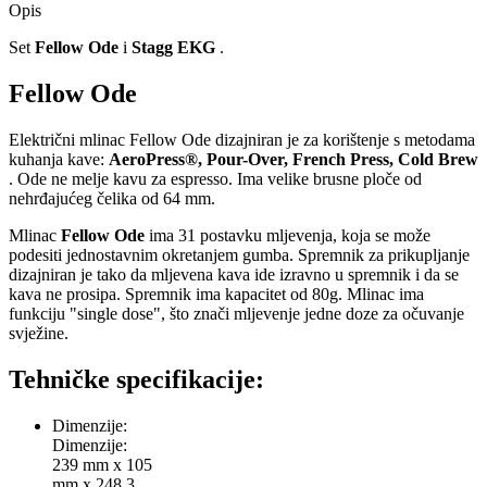
Opis
Set
Fellow Ode
i
Stagg EKG
.
Fellow Ode
Električni mlinac Fellow Ode dizajniran je za korištenje s metodama
kuhanja kave:
AeroPress®, Pour-Over, French Press, Cold Brew
. Ode ne melje kavu za espresso. Ima velike brusne ploče od
nehrđajućeg čelika od 64 mm.
Mlinac
Fellow Ode
ima 31 postavku mljevenja, koja se može
podesiti jednostavnim okretanjem gumba. Spremnik za prikupljanje
dizajniran je tako da mljevena kava ide izravno u spremnik i da se
kava ne prosipa. Spremnik ima kapacitet od 80g. Mlinac ima
funkciju "single dose", što znači mljevenje jedne doze za očuvanje
svježine.
Tehničke specifikacije:
Dimenzije:
Dimenzije:
239 mm x 105
mm x 248,3