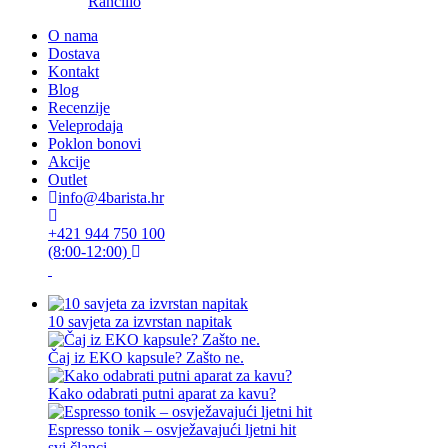
Rancilio
O nama
Dostava
Kontakt
Blog
Recenzije
Veleprodaja
Poklon bonovi
Akcije
Outlet
info@4barista.hr
+421 944 750 100
(8:00-12:00)
10 savjeta za izvrstan napitak
Čaj iz EKO kapsule? Zašto ne.
Kako odabrati putni aparat za kavu?
Espresso tonik – osvježavajući ljetni hit
svi članci