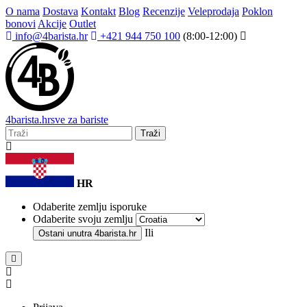
O nama
Dostava
Kontakt
Blog
Recenzije
Veleprodaja
Poklon
bonovi
Akcije
Outlet
info@4barista.hr
+421 944 750 100
(8:00-12:00)
4
barista
.hr
sve za bariste
Traži
HR
Odaberite zemlju isporuke
Odaberite svoju zemlju
Ili
Ostani unutra
4barista.hr