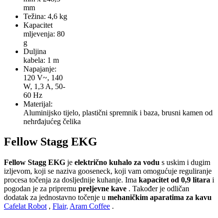
mm
Težina: 4,6 kg
Kapacitet
mljevenja: 80
g
Duljina
kabela: 1 m
Napajanje:
120 V~, 140
W, 1,3 A, 50-
60 Hz
Materijal:
Aluminijsko tijelo, plastični spremnik i baza, brusni kamen od
nehrđajućeg čelika
Fellow Stagg EKG
Fellow Stagg EKG
je
električno kuhalo za vodu
s uskim i dugim
izljevom, koji se naziva gooseneck, koji vam omogućuje reguliranje
procesa točenja za dosljednije kuhanje. Ima
kapacitet od 0,9 litara
i
pogodan je za pripremu
preljevne kave
. Također je odličan
dodatak za jednostavno točenje u
mehaničkim aparatima za kavu
Cafelat Robot
,
Flair,
Aram Coffee
.