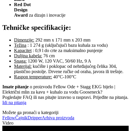
Red Dot
Design
Award
za dizajn i inovacije
Tehničke specifikacije:
Dimenzije:
292 mm x 171 mm x 203 mm
Težina
: 1 274 g (uključujući bazu kuhala za vodu)
Kapacitet
: 0,9 l do crte za maksimalno punjenje
Duljina kabela:
76 cm
Snaga:
1200 W, 120 VAC, 50/60 Hz, 9 A
Materijal:
kućište i poklopac od nehrđajućeg čelika 304,
plastično postolje. Drvene ručke od oraha, javora ili trešnje.
Raspon temperature:
40°C-100°C
Imate pitanje
o proizvodu Fellow Ode + Stagg EKG bijelo |
Električni mlin za kavu + kuhalo za vodu Gooseneck?
Pogledajte FAQ ili nas pitajte izravno u raspravi. Prijeđite na pitanja.
Idi na pitanja
Možete ga pronaći u kategoriji
Fellow
Čajnik
Dripper
Arhiva proizvoda
Video