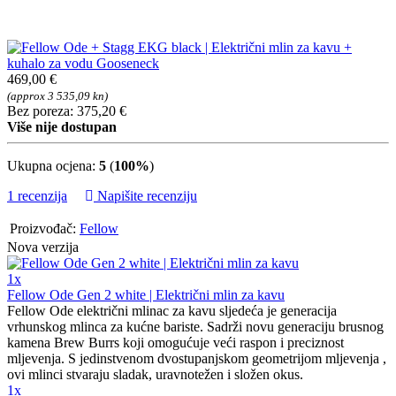
469,00 €
(approx 3 535,09 kn)
Bez poreza: 375,20 €
Više nije dostupan
Ukupna ocjena:
5
(
100%
)
1 recenzija
Napišite recenziju
Proizvođač:
Fellow
Nova verzija
1x
Fellow Ode Gen 2 white | Električni mlin za kavu
Fellow Ode električni mlinac za kavu sljedeća je generacija
vrhunskog mlinca za kućne bariste. Sadrži novu generaciju brusnog
kamena Brew Burrs koji omogućuje veći raspon i preciznost
mljevenja. S jedinstvenom dvostupanjskom geometrijom mljevenja ,
ovi mlinci stvaraju sladak, uravnotežen i složen okus.
1x