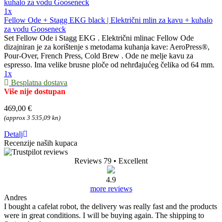
1x
Fellow Ode + Stagg EKG black | Električni mlin za kavu + kuhalo
za vodu Gooseneck
Set Fellow Ode i Stagg EKG . Električni mlinac Fellow Ode
dizajniran je za korištenje s metodama kuhanja kave: AeroPress®,
Pour-Over, French Press, Cold Brew . Ode ne melje kavu za
espresso. Ima velike brusne ploče od nehrđajućeg čelika od 64 mm.
1x
Besplatna dostava
Više nije dostupan
469,00 €
(approx 3 535,09 kn)
Detalj
Recenzije naših kupaca
Reviews 79
• Excellent
4.9
more reviews
Andres
I bought a cafelat robot, the delivery was really fast and the products
were in great conditions. I will be buying again. The shipping to