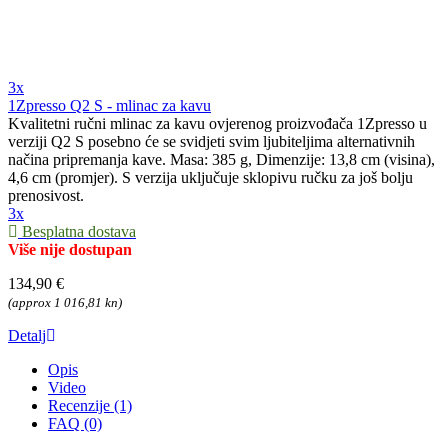
3x
1Zpresso Q2 S - mlinac za kavu
Kvalitetni ručni mlinac za kavu ovjerenog proizvođača 1Zpresso u
verziji Q2 S posebno će se svidjeti svim ljubiteljima alternativnih
načina pripremanja kave. Masa: 385 g, Dimenzije: 13,8 cm (visina),
4,6 cm (promjer). S verzija uključuje sklopivu ručku za još bolju
prenosivost.
3x
Besplatna dostava
Više nije dostupan
134,90 €
(approx 1 016,81 kn)
Detalj
Opis
Video
Recenzije (1)
FAQ (0)