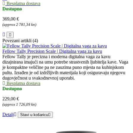
Besplatna dostava
Dostupno
369,00 €
(approx 2 781,34 kn)
Povezani artikli (4)
Fellow Tally Precision Scale | Digitalna vaga za kavu
Fellow Tally je precizna i moderna digitalna vaga za kavu
dizajnirana imajući na umu potrebe strastvenih ljubitelja kave. Vaga
je kompaktne veličine pa ne zauzima puno mjesta na kuhinjskom
pultu. Izrađen je od izdržljivih materijala koji osiguravaju njegovu
dugovječnost u svakodnevnoj uporabi.
Besplatna dostava
Dostupno
229,00 €
(approx 1 726,09 kn)
Detalj
Stavi u košaricu