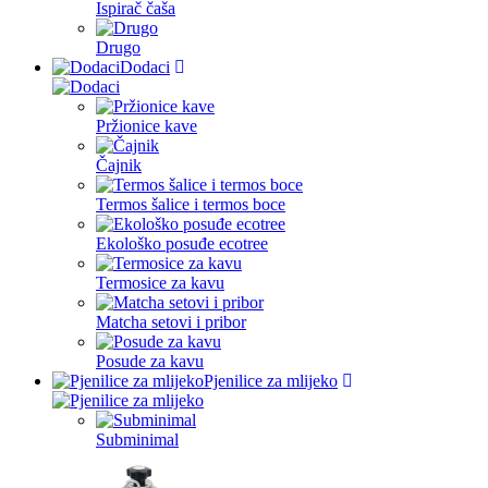
Ispirač čaša
Drugo
Dodaci
Pržionice kave
Čajnik
Termos šalice i termos boce
Ekološko posuđe ecotree
Termosice za kavu
Matcha setovi i pribor
Posude za kavu
Pjenilice za mlijeko
Subminimal