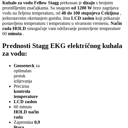
Kuhalo za vodu Fellow Stagg
prekrasan je
dizajn
s brojnim
promišljenim značajkama. Sa snagom
od 1200 W
brzo zagrijava
vodu na željenu temperaturu, od
40 do 100 stupnjeva
Celzijusa
,
jednostavnim okretanjem gumba. Ima
LCD zaslon
koji prikazuje
postavljenu temperaturu i temperaturu u stvarnom vremenu.
Način
rada HOLD
omogućuje vam održavanje postavljene temperature
60
minuta
.
Prednosti Stagg EKG električnog kuhala
za vodu:
Gooseneck
za
optimalan
protok
izlijevanja
Precizna
kontrola
temperature
LCD zaslon
60 minuta
HOLD način
rada
Zapremina
0,9
litara