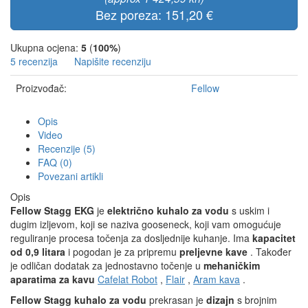
Bez poreza: 151,20 €
Ukupna ocjena:
5
(
100%
)
5 recenzija
Napišite recenziju
Proizvođač:
Fellow
Opis
Video
Recenzije (5)
FAQ (0)
Povezani artikli
Opis
Fellow Stagg EKG
je
električno kuhalo za vodu
s uskim i
dugim izljevom, koji se naziva gooseneck, koji vam omogućuje
reguliranje procesa točenja za dosljednije kuhanje. Ima
kapacitet
od 0,9 litara
i pogodan je za pripremu
preljevne kave
. Također
je odličan dodatak za jednostavno točenje u
mehaničkim
aparatima za kavu
Cafelat Robot
,
Flair
,
Aram kava
.
Fellow Stagg kuhalo za vodu
prekrasan je
dizajn
s brojnim