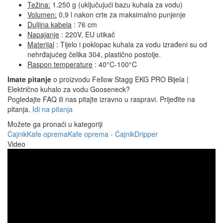
Težina:
1.250 g (uključujući bazu kuhala za vodu)
Volumen:
0,9 l nakon crte za maksimalno punjenje
Duljina kabela
: 76 cm
Napajanje
: 220V, EU utikač
Materijal
: Tijelo i poklopac kuhala za vodu izrađeni su od
nehrđajućeg čelika 304, plastično postolje.
Raspon temperature
: 40°C-100°C
Imate pitanje
o proizvodu Fellow Stagg EKG PRO Bijela |
Električno kuhalo za vodu Gooseneck?
Pogledajte FAQ ili nas pitajte izravno u raspravi. Prijeđite na
pitanja.
Idi na pitanja
Možete ga pronaći u kategoriji
Čajnik
Kafe oprema
Kafe oprema - Čajnik
Dripper
Video