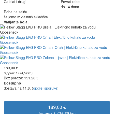
Cafelat i drugi
Povrat robe
do 14 dana
Roba na zalihi
šaljemo iz vlastitih skladišta
Varijante boja:
189,00 €
(approx 1 424,59 kn)
Bez poreza: 151,20 €
Dostupno
dostava na 11.8.
(
opcije isporuke
)
189,00 €
(approx 1 424,59 kn)