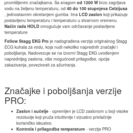
promišljenim značajkama. Sa snagom
od 1200 W
brzo zagrijava
vodu na željenu temperaturu, od
40 do 100 stupnjeva
Celzijusa
, jednostavnim okretanjem gumba. Ima
LCD zaslon
koji prikazuje
postavljenu temperaturu i temperaturu u stvarnom vremenu.
Način rada HOLD
omogućuje vam održavanje postavljene
temperature
Fellow Stagg EKG Pro
je nadograđena verzija originalnog Stagg
ECG kuhala za vodu, koja nudi nekoliko naprednih značajki i
poboljšanja. Nadovezuje se na izvorni Stagg EKG uvođenjem
naprednijeg zaslona, više mogućnosti prilagodbe, opcija
zakazivanja, povezivosti za ažuriranja.
Značajke i poboljšanja verzije
PRO:
Zaslon i sučelje
- opremljen je LCD zaslonom u boji visoke
rezolucije koji pruža intuitivnije i vizualno privlačnije
korisničko iskustvo.
Kontrola i prilagodba temperature
- verzija PRO