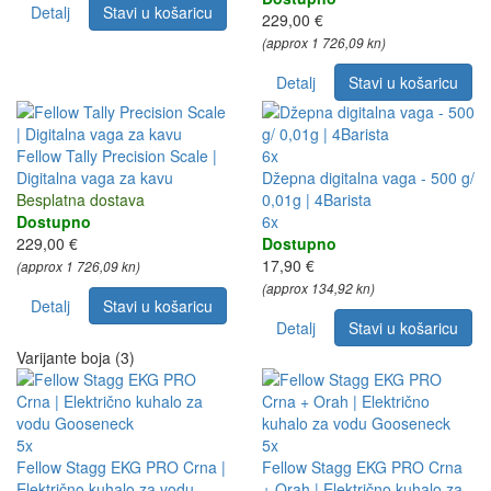
Detalj
Stavi u košaricu
229,00 €
(approx 1 726,09 kn)
Detalj
Stavi u košaricu
Fellow Tally Precision Scale |
6x
Digitalna vaga za kavu
Džepna digitalna vaga - 500 g/
Besplatna dostava
0,01g | 4Barista
Dostupno
6x
229,00 €
Dostupno
17,90 €
(approx 1 726,09 kn)
(approx 134,92 kn)
Detalj
Stavi u košaricu
Detalj
Stavi u košaricu
Varijante boja (3)
5x
5x
Fellow Stagg EKG PRO Crna |
Fellow Stagg EKG PRO Crna
Električno kuhalo za vodu
+ Orah | Električno kuhalo za