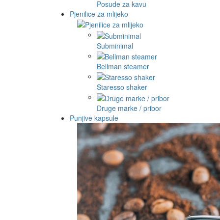
Posude za kavu
Pjenilice za mlijeko
Subminimal
Bellman steamer
Staresso shaker
Druge marke / pribor
Punjive kapsule