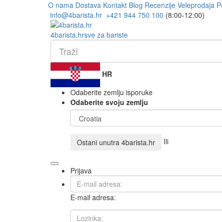
O nama
Dostava
Kontakt
Blog
Recenzije
Veleprodaja
P
info@4barista.hr
+421 944 750 100
(8:00-12:00)
4
barista
.hr
sve za bariste
HR
Odaberite zemlju isporuke
Odaberite svoju zemlju
Ili
Ostani unutra
4barista.hr
Prijava
E-mail adresa: