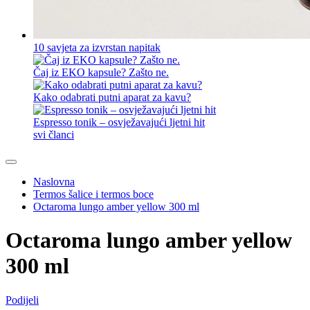
10 savjeta za izvrstan napitak
Čaj iz EKO kapsule? Zašto ne.
Kako odabrati putni aparat za kavu?
Espresso tonik – osvježavajući ljetni hit
svi članci
Naslovna
Termos šalice i termos boce
Octaroma lungo amber yellow 300 ml
Octaroma lungo amber yellow
300 ml
Podijeli