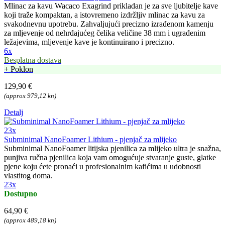
Mlinac za kavu Wacaco Exagrind prikladan je za sve ljubitelje kave
koji traže kompaktan, a istovremeno izdržljiv mlinac za kavu za
svakodnevnu upotrebu. Zahvaljujući precizno izrađenom kamenju
za mljevenje od nehrđajućeg čelika veličine 38 mm i ugrađenim
ležajevima, mljevenje kave je kontinuirano i precizno.
6x
Besplatna dostava
+ Poklon
129,90 €
(approx 979,12 kn)
Detalj
23x
Subminimal NanoFoamer Lithium - pjenjač za mlijeko
Subminimal NanoFoamer litijska pjenilica za mlijeko ultra je snažna,
punjiva ručna pjenilica koja vam omogućuje stvaranje guste, glatke
pjene koju ćete pronaći u profesionalnim kafićima u udobnosti
vlastitog doma.
23x
Dostupno
64,90 €
(approx 489,18 kn)