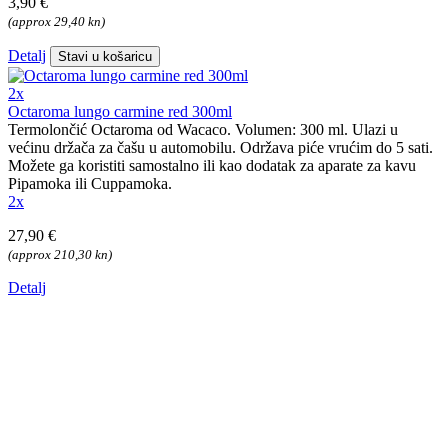
3,90 €
(approx 29,40 kn)
Detalj
Stavi u košaricu
2x
Octaroma lungo carmine red 300ml
Termolončić Octaroma od Wacaco. Volumen: 300 ml. Ulazi u
većinu držača za čašu u automobilu. Održava piće vrućim do 5 sati.
Možete ga koristiti samostalno ili kao dodatak za aparate za kavu
Pipamoka ili Cuppamoka.
2x
27,90 €
(approx 210,30 kn)
Detalj