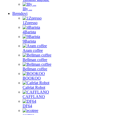
Illy ...
Brendovi
1Zpresso
4Barista
9Barista
Aram coffee
Bellman coffee
Bellman coffee
BOOKOO
Cafelat Robot
CAFFLANO
DF64