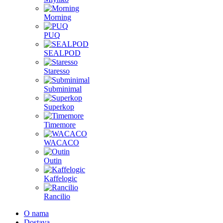
Morning
PUQ
SEALPOD
Staresso
Subminimal
Superkop
Timemore
WACACO
Outin
Kaffelogic
Rancilio
O nama
Dostava