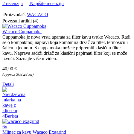
2 recenzija
Napišite recenziju
Proizvođač:
WACACO
Povezani artikli (4)
Wacaco Cuppamoka
Cuppamoka je nova vrsta aparata za filter kavu tvrtke Wacaco. Radi
se o kompaktnoj napravi koja kombinira držač za filter, termosicu i
šalicu u jednom. S cuppamoka možete pripremiti klasičnu filter
kavu. Naprava sadrži držač za klasični papirnati filter koji se može
izvući. Saznajte više u videu.
40,90 €
(approx 308,28 kn)
Detalj
6x
Mlinac za kavu Wacaco Exagrind