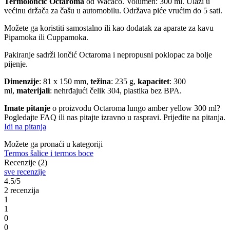
Termolončić Octaroma
od Wacaco. Volumen: 300 ml. Ulazi u
većinu držača za čašu u automobilu. Održava piće vrućim do 5 sati.
Možete ga koristiti samostalno ili kao dodatak za aparate za kavu
Pipamoka ili Cuppamoka.
Pakiranje sadrži lončić Octaroma i nepropusni poklopac za bolje
pijenje.
Dimenzije
: 81 x 150 mm,
težina
: 235 g,
kapacitet
: 300
ml,
materijali
: nehrđajući čelik 304, plastika bez BPA.
Imate pitanje
o proizvodu Octaroma lungo amber yellow 300 ml?
Pogledajte FAQ ili nas pitajte izravno u raspravi. Prijeđite na pitanja.
Idi na pitanja
Možete ga pronaći u kategoriji
Termos šalice i termos boce
Recenzije (2)
sve recenzije
4.5/5
2 recenzija
1
1
0
0