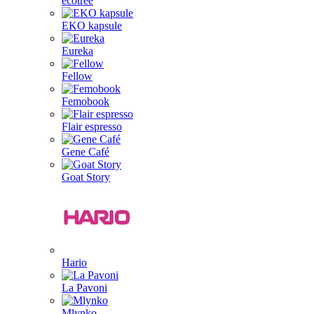
ecotree
EKO kapsule
Eureka
Fellow
Femobook
Flair espresso
Gene Café
Goat Story
Hario
La Pavoni
Mlynko