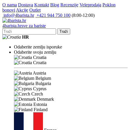
O nama
Dostava
Kontakt
Blog
Recenzije
Veleprodaja
Poklon
bonovi
Akcije
Outlet
info@4barista.hr
+421 944 750 100
(8:00-12:00)
4
barista
.hr
sve za bariste
Traži
HR
Odaberite zemlju isporuke
Odaberite svoju zemlju
Croatia
Croatia
Austria
Belgium
Bulgaria
Cyprus
Czech
Denmark
Estonia
Finland