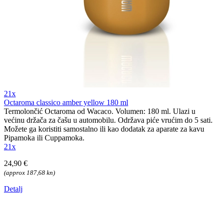
21x
Octaroma classico amber yellow 180 ml
Termolončić Octaroma od Wacaco. Volumen: 180 ml. Ulazi u
većinu držača za čašu u automobilu. Održava piće vrućim do 5 sati.
Možete ga koristiti samostalno ili kao dodatak za aparate za kavu
Pipamoka ili Cuppamoka.
21x
24,90 €
(approx 187,68 kn)
Detalj