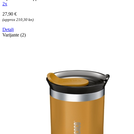
2x
27,90 €
(approx 210,30 kn)
Detalj
Varijante (2)