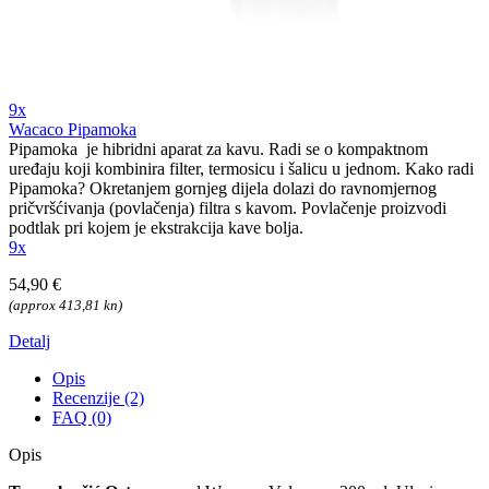
9x
Wacaco Pipamoka
Pipamoka je hibridni aparat za kavu. Radi se o kompaktnom
uređaju koji kombinira filter, termosicu i šalicu u jednom. Kako radi
Pipamoka? Okretanjem gornjeg dijela dolazi do ravnomjernog
pričvršćivanja (povlačenja) filtra s kavom. Povlačenje proizvodi
podtlak pri kojem je ekstrakcija kave bolja.
9x
54,90 €
(approx 413,81 kn)
Detalj
Opis
Recenzije (2)
FAQ (0)
Opis