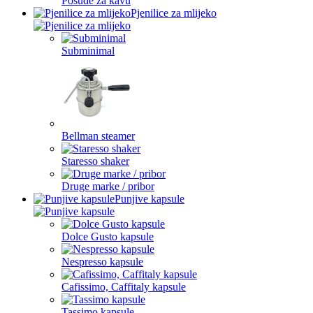
Posude za kavu
Pjenilice za mlijeko
Subminimal
Bellman steamer
Staresso shaker
Druge marke / pribor
Punjive kapsule
Dolce Gusto kapsule
Nespresso kapsule
Cafissimo, Caffitaly kapsule
Tassimo kapsule