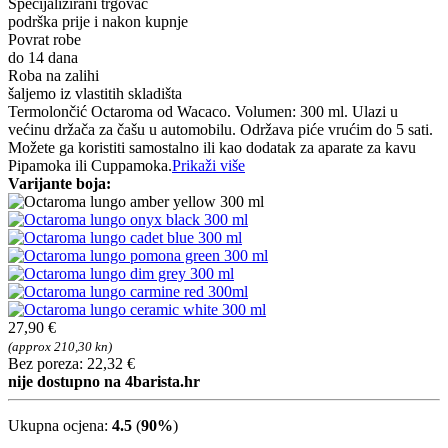
Specijalizirani trgovac
podrška prije i nakon kupnje
Povrat robe
do 14 dana
Roba na zalihi
šaljemo iz vlastitih skladišta
Termolončić Octaroma od Wacaco. Volumen: 300 ml. Ulazi u
većinu držača za čašu u automobilu. Održava piće vrućim do 5 sati.
Možete ga koristiti samostalno ili kao dodatak za aparate za kavu
Pipamoka ili Cuppamoka.
Prikaži više
Varijante boja:
27,90 €
(approx 210,30 kn)
Bez poreza: 22,32 €
nije dostupno na 4barista.hr
Ukupna ocjena:
4.5
(
90%
)