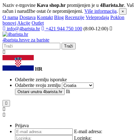
Naziv e-trgovine
Kava shop.hr
promijenjen je u
4Barista.hr
. Vaš
račun i narudžbe ostat će nepromijenjeni.
Više informacija
.
×
O nama
Dostava
Kontakt
Blog
Recenzije
Veleprodaja
Poklon
bonovi
Akcije
Outlet
info@4barista.hr
+421 944 750 100
(8:00-12:00)
4
barista
.hr
sve za bariste
Traži
HR
Odaberite zemlju isporuke
Odaberite svoju zemlju
Ili
Ostani unutra
4barista.hr
Prijava
E-mail adresa:
Lozinka: