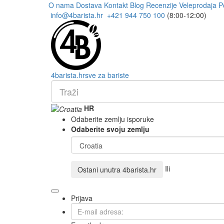
O nama
Dostava
Kontakt
Blog
Recenzije
Veleprodaja
P
info@4barista.hr
+421 944 750 100
(8:00-12:00)
4
barista
.hr
sve za bariste
HR
Odaberite zemlju isporuke
Odaberite svoju zemlju
Ili
Ostani unutra
4barista.hr
Prijava