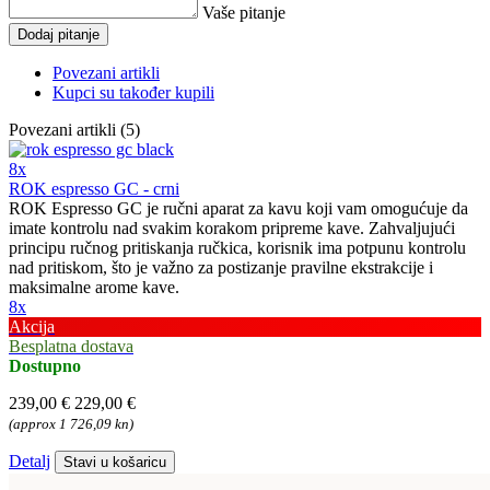
Vaše pitanje
Dodaj pitanje
Povezani artikli
Kupci su također kupili
Povezani artikli (5)
8x
ROK espresso GC - crni
ROK Espresso GC je ručni aparat za kavu koji vam omogućuje da
imate kontrolu nad svakim korakom pripreme kave. Zahvaljujući
principu ručnog pritiskanja ručkica, korisnik ima potpunu kontrolu
nad pritiskom, što je važno za postizanje pravilne ekstrakcije i
maksimalne arome kave.
8x
Akcija
Besplatna dostava
Dostupno
239,00 €
229,00 €
(approx 1 726,09 kn)
Detalj
Stavi u košaricu