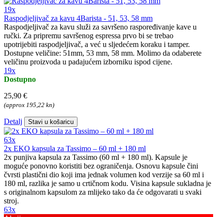
19x
Raspodjeljivač za kavu 4Barista - 51, 53, 58 mm
Raspodjeljivač za kavu služi za savršeno raspoređivanje kave u
ručki. Za pripremu savršenog espressa prvo bi se trebao
upotrijebiti raspodjeljivač, a već u sljedećem koraku i tamper.
Dostupne veličine: 51mm, 53 mm, 58 mm. Molimo da odaberete
veličinu proizvoda u padajućem izborniku ispod cijene.
19x
Dostupno
25,90 €
(approx 195,22 kn)
Detalj
Stavi u košaricu
63x
2x EKO kapsula za Tassimo – 60 ml + 180 ml
2x punjiva kapsula za Tassimo (60 ml + 180 ml). Kapsule je
moguće ponovno koristiti bez ograničenja. Osnovu kapsule čini
čvrsti plastični dio koji ima jednak volumen kod verzije sa 60 ml i
180 ml, razlika je samo u crtičnom kodu. Visina kapsule sukladna je
s originalnom kapsulom za mlijeko tako da će odgovarati u svaki
stroj.
63x