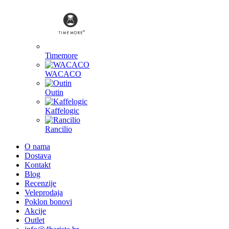
Timemore
WACACO
Outin
Kaffelogic
Rancilio
O nama
Dostava
Kontakt
Blog
Recenzije
Veleprodaja
Poklon bonovi
Akcije
Outlet