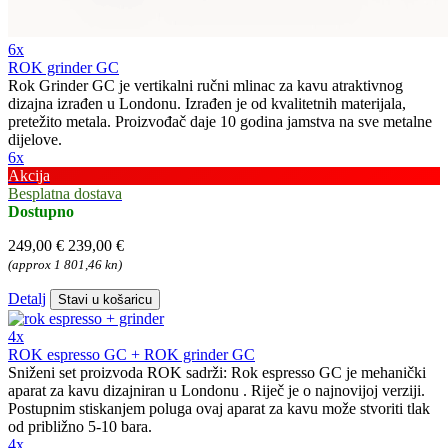
6x
ROK grinder GC
Rok Grinder GC je vertikalni ručni mlinac za kavu atraktivnog
dizajna izrađen u Londonu. Izrađen je od kvalitetnih materijala,
pretežito metala. Proizvođač daje 10 godina jamstva na sve metalne
dijelove.
6x
Akcija
Besplatna dostava
Dostupno
249,00 €
239,00 €
(approx 1 801,46 kn)
Detalj
Stavi u košaricu
4x
ROK espresso GC + ROK grinder GC
Sniženi set proizvoda ROK sadrži: Rok espresso GC je mehanički
aparat za kavu dizajniran u Londonu . Riječ je o najnovijoj verziji.
Postupnim stiskanjem poluga ovaj aparat za kavu može stvoriti tlak
od približno 5-10 bara.
4x