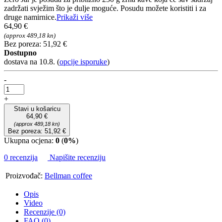
zadržati svježim što je dulje moguće. Posudu možete koristiti i za
druge namirnice.
Prikaži više
64,90 €
(approx 489,18 kn)
Bez poreza: 51,92 €
Dostupno
dostava na 10.8.
(
opcije isporuke
)
-
+
Stavi u košaricu
64,90 €
(approx 489,18 kn)
Bez poreza: 51,92 €
Ukupna ocjena:
0
(
0%
)
0 recenzija
Napišite recenziju
Proizvođač:
Bellman coffee
Opis
Video
Recenzije (0)
FAQ (0)