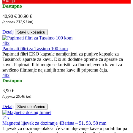
Akcija
Dostupno
40,90 €
30,90 €
(approx 232,91 kn)
Detalj
Stavi u košaricu
48x
Papirnati filtri za Tassimo 100 kom
Papirnati filtri EKO kapsule namijenjeni za punjive kapsule za
Tassimo® aparate za kavu. Dio su dodatne opreme za aparate za
kavu. Papirnati filtri mogu se koristiti za fino mljevenu kavu i za
savršeno filtriranje najsitnijih zrna kave ili pripremu čaja.
48x
Dostupno
3,90 €
(approx 29,40 kn)
Detalj
Stavi u košaricu
21x
Magnetni lijevak za doziranje 4Barista – 51, 53, 58 mm
Lijevak za doziranje olakšat će vam ulijevanje kave u portafiltar pa