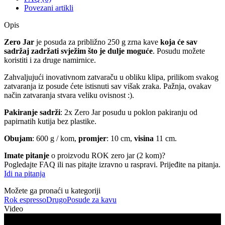
Povezani artikli
Opis
Zero Jar
je posuda za približno 250 g zrna kave
koja će sav
sadržaj zadržati svježim što je dulje moguće
. Posudu možete
koristiti i za druge namirnice.
Zahvaljujući inovativnom zatvaraču u obliku klipa, prilikom svakog
zatvaranja iz posude ćete istisnuti sav višak zraka. Pažnja, ovakav
način zatvaranja stvara veliku ovisnost :).
Pakiranje sadrži
: 2x Zero Jar posudu u poklon pakiranju od
papirnatih kutija bez plastike.
Obujam
: 600 g / kom,
promjer
: 10 cm,
visina
11 cm.
Imate pitanje
o proizvodu ROK zero jar (2 kom)?
Pogledajte FAQ ili nas pitajte izravno u raspravi. Prijeđite na pitanja.
Idi na pitanja
Možete ga pronaći u kategoriji
Rok espresso
Drugo
Posude za kavu
Video