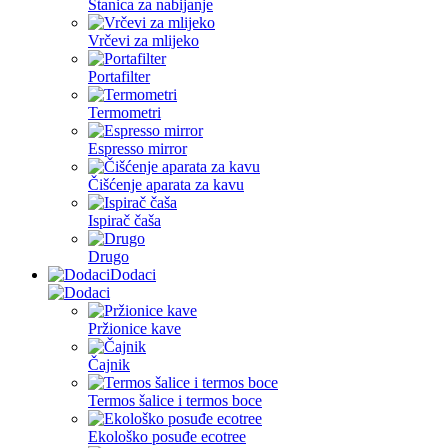
Stanica za nabijanje
Vrčevi za mlijeko
Portafilter
Termometri
Espresso mirror
Čišćenje aparata za kavu
Ispirač čaša
Drugo
Dodaci
Pržionice kave
Čajnik
Termos šalice i termos boce
Ekološko posuđe ecotree