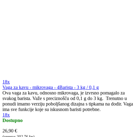
18x
Vaga za kavu - mikrovaga - 4Barista - 3 kg / 0,1 g
Ova vaga za kavu, odnosno mikrovaga, je izvrsno pomagalo za
svakog barista. Važe s preciznošću od 0,1 g do 3 kg. Trenutno u
ponudi imamo verziju poboljšanog dizajna s tipkama na dodir. Vaga
ima sve funkcije koje su iskusnom baristi potrebne.
18x
Dostupno
26,90 €
(approx 202,76 kn)