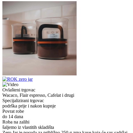
Ovlašteni trgovac
Wacaco, Flair espresso, Cafelat i drugi
Specijalizirani trgovac
podrška prije i nakon kupnje
Povrat robe
do 14 dana
Roba na zalihi
šaljemo iz vlastitih skladišta
Zero Jar je posuda za približno 250 g zrna kave koja će sav sadržaj