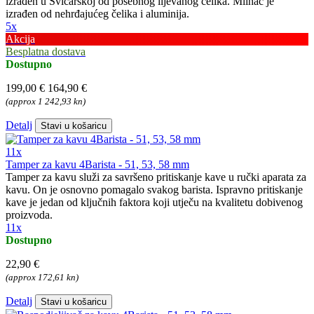
izrađen u Švicarskoj od posebnog lijevanog čelika. Mlinac je
izrađen od nehrđajućeg čelika i aluminija.
5x
Akcija
Besplatna dostava
Dostupno
199,00 €
164,90 €
(approx 1 242,93 kn)
Detalj
Stavi u košaricu
11x
Tamper za kavu 4Barista - 51, 53, 58 mm
Tamper za kavu služi za savršeno pritiskanje kave u ručki aparata za
kavu. On je osnovno pomagalo svakog barista. Ispravno pritiskanje
kave je jedan od ključnih faktora koji utječu na kvalitetu dobivenog
proizvoda.
11x
Dostupno
22,90 €
(approx 172,61 kn)
Detalj
Stavi u košaricu