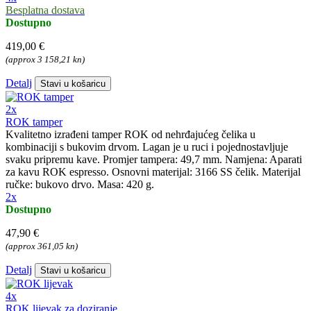
Besplatna dostava
Dostupno
419,00 €
(approx 3 158,21 kn)
Detalj
Stavi u košaricu
2x
ROK tamper
Kvalitetno izrađeni tamper ROK od nehrđajućeg čelika u
kombinaciji s bukovim drvom. Lagan je u ruci i pojednostavljuje
svaku pripremu kave. Promjer tampera: 49,7 mm. Namjena: Aparati
za kavu ROK espresso. Osnovni materijal: 3166 SS čelik. Materijal
ručke: bukovo drvo. Masa: 420 g.
2x
Dostupno
47,90 €
(approx 361,05 kn)
Detalj
Stavi u košaricu
4x
ROK lijevak za doziranje