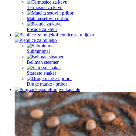
Termosice za kavu
Matcha setovi i pribor
Posude za kavu
Pjenilice za mlijeko
Subminimal
Bellman steamer
Staresso shaker
Druge marke / pribor
Punjive kapsule