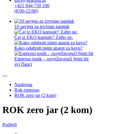
info@4barista.hr
+421 944 750 100
(8:00-12:00)
10 savjeta za izvrstan napitak
Čaj iz EKO kapsule? Zašto ne.
Kako odabrati putni aparat za kavu?
Espresso tonik – osvježavajući ljetni hit
svi članci
Naslovna
Rok espresso
ROK zero jar (2 kom)
ROK zero jar (2 kom)
Podijeli