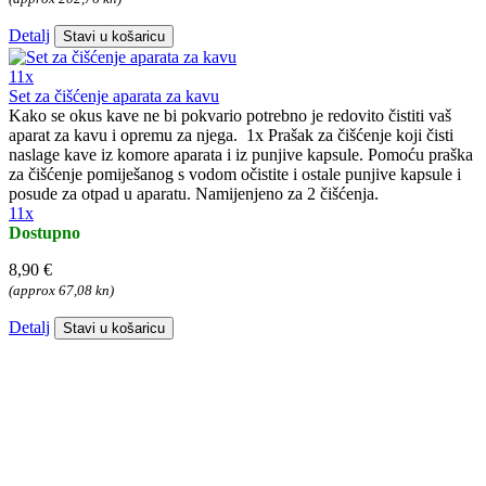
Detalj
Stavi u košaricu
11x
Set za čišćenje aparata za kavu
Kako se okus kave ne bi pokvario potrebno je redovito čistiti vaš
aparat za kavu i opremu za njega. 1x Prašak za čišćenje koji čisti
naslage kave iz komore aparata i iz punjive kapsule. Pomoću praška
za čišćenje pomiješanog s vodom očistite i ostale punjive kapsule i
posude za otpad u aparatu. Namijenjeno za 2 čišćenja.
11x
Dostupno
8,90 €
(approx 67,08 kn)
Detalj
Stavi u košaricu