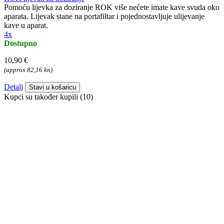
Pomoću lijevka za doziranje ROK više nećete imate kave svuda oko
aparata. Lijevak stane na portafiltar i pojednostavljuje ulijevanje
kave u aparat.
4x
Dostupno
10,90 €
(approx 82,16 kn)
Detalj
Stavi u košaricu
Kupci su također kupili (10)