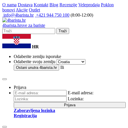
O nama
Dostava
Kontakt
Blog
Recenzije
Veleprodaja
Poklon
bonovi
Akcije
Outlet
info@4barista.hr
+421 944 750 100
(8:00-12:00)
4
barista
.hr
sve za bariste
Traži
HR
Odaberite zemlju isporuke
Odaberite svoju zemlju
Ili
Ostani unutra
4barista.hr
Prijava
E-mail adresa:
Lozinka:
Prijava
Zaboravljena lozinka
Registracija