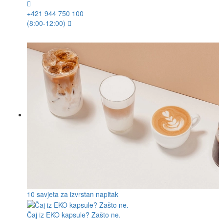
+421 944 750 100
(8:00-12:00)
10 savjeta za izvrstan napitak
Čaj iz EKO kapsule? Zašto ne.