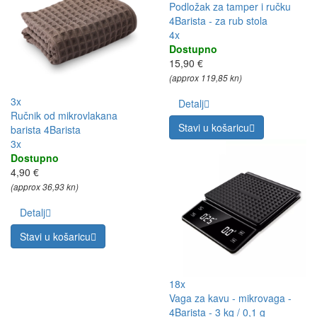
Podložak za tamper i ručku
4Barista - za rub stola
4x
Dostupno
15,90 €
(approx 119,85 kn)
3x
Detalj
Ručnik od mikrovlakana
Stavi u košaricu
barista 4Barista
3x
Dostupno
4,90 €
(approx 36,93 kn)
Detalj
Stavi u košaricu
18x
Vaga za kavu - mikrovaga -
4Barista - 3 kg / 0,1 g