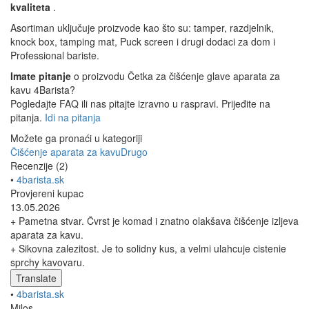
kvaliteta
.
Asortiman uključuje proizvode kao što su: tamper, razdjelnik,
knock box, tamping mat, Puck screen i drugi dodaci za dom i
Professional bariste.
Imate pitanje
o proizvodu Četka za čišćenje glave aparata za
kavu 4Barista?
Pogledajte FAQ ili nas pitajte izravno u raspravi. Prijeđite na
pitanja.
Idi na pitanja
Možete ga pronaći u kategoriji
Čišćenje aparata za kavu
Drugo
Recenzije (2)
•
4barista.sk
Provjereni kupac
13.05.2026
+ Pametna stvar. Čvrst je komad i znatno olakšava čišćenje izljeva
aparata za kavu.
+ Sikovna zalezitost. Je to solidny kus, a velmi ulahcuje cistenie
sprchy kavovaru.
Translate
•
4barista.sk
Milos