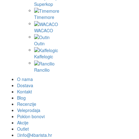
Superkop
Timemore
WACACO
Outin
Kaffelogic
Rancilio
O nama
Dostava
Kontakt
Blog
Recenzije
Veleprodaja
Poklon bonovi
Akcije
Outlet
info@4barista.hr