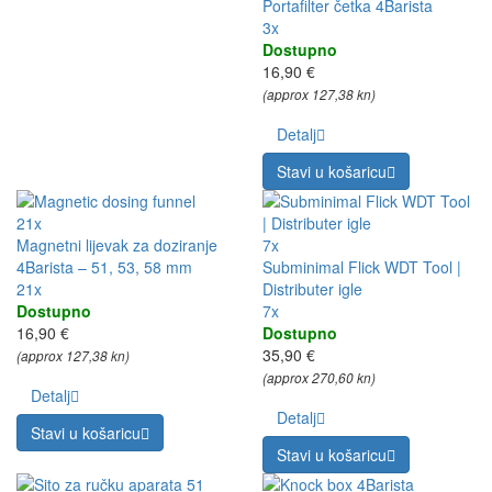
Portafilter četka 4Barista
3x
Dostupno
16,90 €
(approx 127,38 kn)
Detalj
Stavi u košaricu
21x
Magnetni lijevak za doziranje
7x
4Barista – 51, 53, 58 mm
Subminimal Flick WDT Tool |
21x
Distributer igle
Dostupno
7x
16,90 €
Dostupno
35,90 €
(approx 127,38 kn)
(approx 270,60 kn)
Detalj
Detalj
Stavi u košaricu
Stavi u košaricu