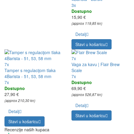
3x
Dostupno
15,90 €
(approx 119,85 kn)
Detalj
Stavi u košaricu
7x
7x
Vaga za kavu | Flair Brew
Tamper s regulacijom tlaka
Scale
4Barista - 51, 53, 58 mm
7x
7x
Dostupno
Dostupno
69,90 €
27,90 €
(approx 526,87 kn)
(approx 210,30 kn)
Detalj
Detalj
Stavi u košaricu
Stavi u košaricu
Recenzije naših kupaca