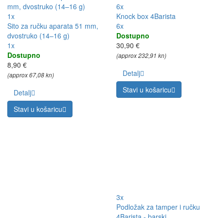
6x
1x
Knock box 4Barista
Sito za ručku aparata 51 mm,
6x
dvostruko (14–16 g)
Dostupno
1x
30,90 €
Dostupno
(approx 232,91 kn)
8,90 €
Detalj
(approx 67,08 kn)
Stavi u košaricu
Detalj
Stavi u košaricu
3x
Podložak za tamper i ručku
4Barista - barski