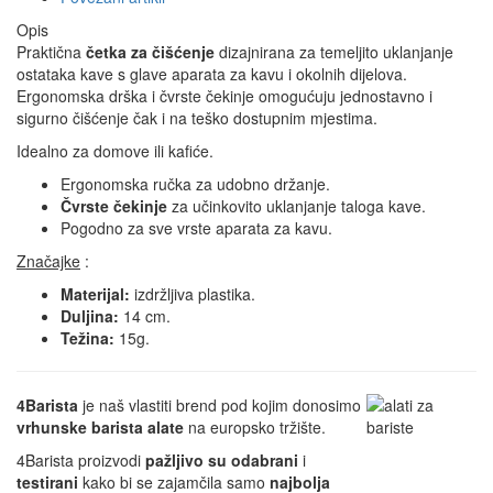
Opis
Praktična
četka za čišćenje
dizajnirana za temeljito uklanjanje
ostataka kave s glave aparata za kavu i okolnih dijelova.
Ergonomska drška i čvrste čekinje omogućuju jednostavno i
sigurno čišćenje čak i na teško dostupnim mjestima.
Idealno za domove ili kafiće.
Ergonomska ručka za udobno držanje.
Čvrste čekinje
za učinkovito uklanjanje taloga kave.
Pogodno za sve vrste aparata za kavu.
Značajke
:
Materijal:
izdržljiva plastika.
Duljina:
14 cm.
Težina:
15g.
4Barista
je naš vlastiti brend pod kojim donosimo
vrhunske barista alate
na europsko tržište.
4Barista proizvodi
pažljivo su odabrani
i
testirani
kako bi se zajamčila samo
najbolja