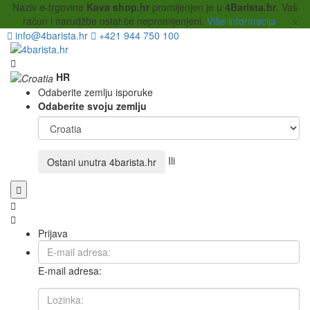
Naziv e-trgovine
Kava shop.hr
promijenjen je u
4Barista.hr
. Vaš
×
račun i narudžbe ostat će nepromijenjeni.
Više informacija
.
info@4barista.hr
+421 944 750 100
HR
Odaberite zemlju isporuke
Odaberite svoju zemlju
Ili
Ostani unutra
4barista.hr
Prijava
E-mail adresa: