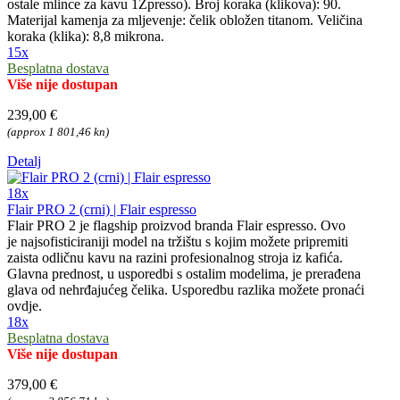
ostale mlince za kavu 1Zpresso). Broj koraka (klikova): 90.
Materijal kamenja za mljevenje: čelik obložen titanom. Veličina
koraka (klika): 8,8 mikrona.
15x
Besplatna dostava
Više nije dostupan
239,00 €
(approx 1 801,46 kn)
Detalj
18x
Flair PRO 2 (crni) | Flair espresso
Flair PRO 2 je flagship proizvod branda Flair espresso. Ovo
je najsofisticiraniji model na tržištu s kojim možete pripremiti
zaista odličnu kavu na razini profesionalnog stroja iz kafića.
Glavna prednost, u usporedbi s ostalim modelima, je prerađena
glava od nehrđajućeg čelika. Usporedbu razlika možete pronaći
ovdje.
18x
Besplatna dostava
Više nije dostupan
379,00 €