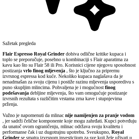
Sažetak pregleda
Flair Espresso
Royal Grinder
dobiva odlične kritike kupaca i
toplo se preporučuje, posebno u kombinaciji s Flair aparatima za
kavu kao što su Flair 58 ili Pro. Korisnici cijene njegovu sposobnost
postizanja
vrlo finog mljevenja
, što je ključno za pripremu
izvrsnog espressa kod kuće. Nekoliko kupaca naglašava da je
nenadmašan za svoju cijenu i postiže razinu mljevenja usporedivu s
puno skupljim mlincima. Pohvaljena je i mogućnost
finog
podešavanja
debljine mljevenja, što vam omogućuje postizanje
izvrsnih rezultata s različitim vrstama zrna kave i stupnjevima
prženja.
Važno je napomenuti da mlinac
nije namijenjen za pranje vodom
, jer sadrži čelične komponente koje mogu zahrđati. Kupci potvrđuju
da unatoč ovom ograničenju, mlinac održava svoju kvalitetu i
performanse čak i uz dugotrajnu upotrebu. Sveukupno,
Royal
Grinder
se smatra izvrsnom investicijom za sve koji žele uživati u