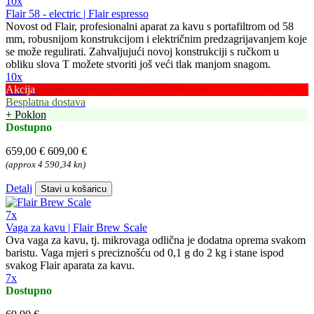
10x
Flair 58 - electric | Flair espresso
Novost od Flair, profesionalni aparat za kavu s portafiltrom od 58
mm, robusnijom konstrukcijom i električnim predzagrijavanjem koje
se može regulirati. Zahvaljujući novoj konstrukciji s ručkom u
obliku slova T možete stvoriti još veći tlak manjom snagom.
10x
Akcija
Besplatna dostava
+ Poklon
Dostupno
659,00 €
609,00 €
(approx 4 590,34 kn)
Detalj
Stavi u košaricu
7x
Vaga za kavu | Flair Brew Scale
Ova vaga za kavu, tj. mikrovaga odlična je dodatna oprema svakom
baristu. Vaga mjeri s preciznošću od 0,1 g do 2 kg i stane ispod
svakog Flair aparata za kavu.
7x
Dostupno