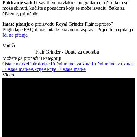
Pakiranje sadrži
: savitljivu navlaku s pregradama, ručku koja se
može skinuti, kućište s posudom koja se može izvaditi, četku za
čišćenje, priručnik.
Imate pitanje
o proizvodu Royal Grinder Flair espresso?
Pogledajte FAQ ili nas pitajte izravno u raspravi. Prijeđite na pitanja.
Idi na pitanja
Vodiči
Flair Grinder - Upute za uporabu
Možete ga pronaći u kategoriji
Ostale marke
Flair dodaci
Ručni mlinci za kavu
Ručni mlinci za kavu
- Ostale marke
Akcije
Akcije - Ostale marke
Video