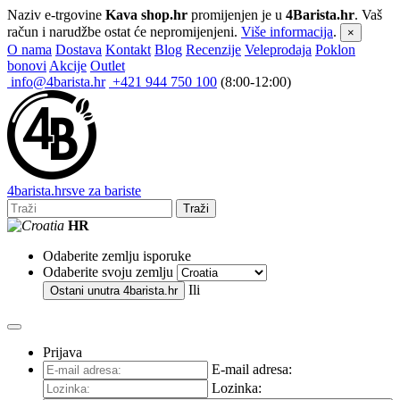
Naziv e-trgovine
Kava shop.hr
promijenjen je u
4Barista.hr
. Vaš
račun i narudžbe ostat će nepromijenjeni.
Više informacija
.
×
O nama
Dostava
Kontakt
Blog
Recenzije
Veleprodaja
Poklon
bonovi
Akcije
Outlet
info@4barista.hr
+421 944 750 100
(8:00-12:00)
4
barista
.hr
sve za bariste
Traži
HR
Odaberite zemlju isporuke
Odaberite svoju zemlju
Ili
Ostani unutra
4barista.hr
Prijava
E-mail adresa:
Lozinka: