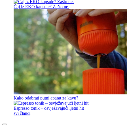
Čaj iz EKO kapsule? Zašto ne.
Kako odabrati putni aparat za kavu?
Espresso tonik – osvježavajući ljetni hit
svi članci