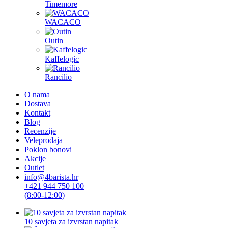
Timemore
WACACO
Outin
Kaffelogic
Rancilio
O nama
Dostava
Kontakt
Blog
Recenzije
Veleprodaja
Poklon bonovi
Akcije
Outlet
info@4barista.hr
+421 944 750 100
(8:00-12:00)
10 savjeta za izvrstan napitak