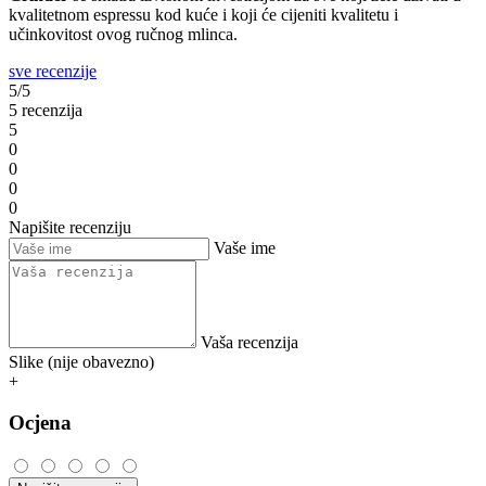
kvalitetnom espressu kod kuće i koji će cijeniti kvalitetu i
učinkovitost ovog ručnog mlinca.
sve recenzije
5/5
5 recenzija
5
0
0
0
0
Napišite recenziju
Vaše ime
Vaša recenzija
Slike (nije obavezno)
+
Ocjena