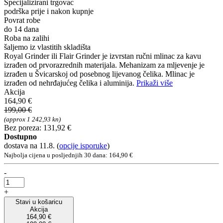
Specijalizirani trgovac
podrška prije i nakon kupnje
Povrat robe
do 14 dana
Roba na zalihi
šaljemo iz vlastitih skladišta
Royal Grinder ili Flair Grinder je izvrstan ručni mlinac za kavu
izrađen od prvorazrednih materijala. Mehanizam za mljevenje je
izrađen u Švicarskoj od posebnog lijevanog čelika. Mlinac je
izrađen od nehrđajućeg čelika i aluminija.
Prikaži više
Akcija
164,90 €
199,00 €
(approx 1 242,93 kn)
Bez poreza: 131,92 €
Dostupno
dostava na 11.8.
(
opcije isporuke
)
Najbolja cijena u posljednjih 30 dana: 164,90 €
-
+
Stavi u košaricu
Akcija
164,90 €