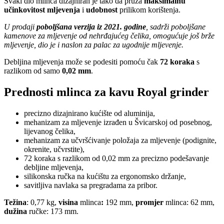
Svaki dio mlinca dizajniran je tako da pruža
maksimalnu
učinkovitost mljevenja
i
udobnost
prilikom korištenja.
U prodaji
poboljšana verzija iz 2021. godine
, sadrži poboljšane
kamenove za mljevenje od nehrđajućeg čelika, omogućuje još brže
mljevenje, dio je i naslon za palac za ugodnije mljevenje.
Debljina mljevenja može se podesiti pomoću čak
72 koraka
s
razlikom od samo
0,02 mm
.
Prednosti mlinca za kavu Royal grinder
precizno dizajnirano kućište od aluminija,
mehanizam za mljevenje izrađen u Švicarskoj od posebnog,
lijevanog čelika,
mehanizam za učvršćivanje položaja za mljevenje (podignite,
okrenite, učvrstite),
72 koraka s razlikom od 0,02 mm za precizno podešavanje
debljine mljevenja,
silikonska ručka na kućištu za ergonomsko držanje,
savitljiva navlaka sa pregradama za pribor.
Težina
: 0,77 kg,
visina
mlinca
:
192 mm,
promjer
mlinca: 62 mm,
dužina
ručke: 173 mm.