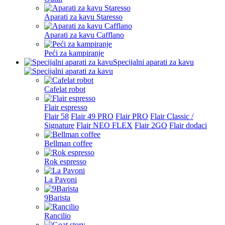
Aparati za kavu Staresso
Aparati za kavu Cafflano
Peći za kampiranje
Specijalni aparati za kavu
Cafelat robot
Flair espresso
Flair 58
Flair 49 PRO
Flair PRO
Flair Classic /
Signature
Flair NEO FLEX
Flair 2GO
Flair dodaci
Bellman coffee
Rok espresso
La Pavoni
9Barista
Rancilio