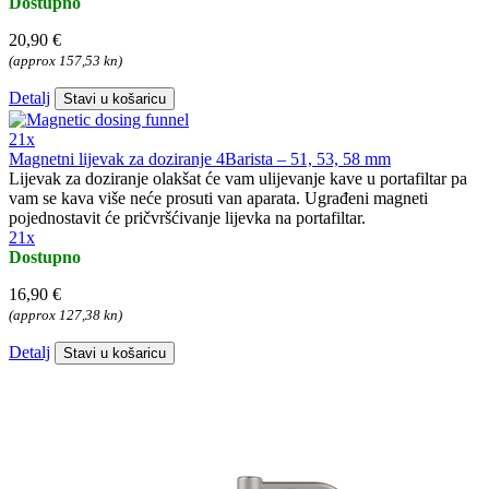
Dostupno
20,90 €
(approx 157,53 kn)
Detalj
Stavi u košaricu
21x
Magnetni lijevak za doziranje 4Barista – 51, 53, 58 mm
Lijevak za doziranje olakšat će vam ulijevanje kave u portafiltar pa
vam se kava više neće prosuti van aparata. Ugrađeni magneti
pojednostavit će pričvršćivanje lijevka na portafiltar.
21x
Dostupno
16,90 €
(approx 127,38 kn)
Detalj
Stavi u košaricu