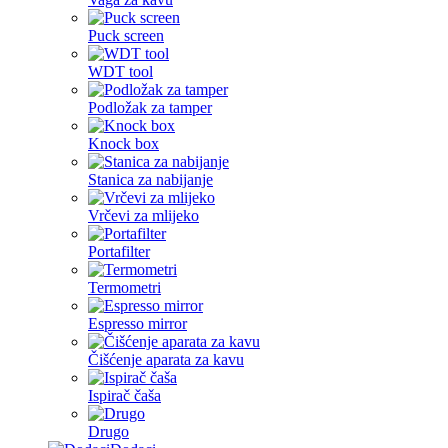
Puck screen
WDT tool
Podložak za tamper
Knock box
Stanica za nabijanje
Vrčevi za mlijeko
Portafilter
Termometri
Espresso mirror
Čišćenje aparata za kavu
Ispirač čaša
Drugo