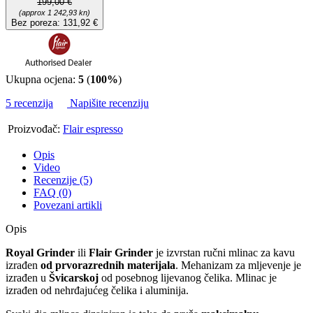
199,00 €
(approx 1 242,93 kn)
Bez poreza: 131,92 €
Ukupna ocjena:
5
(
100%
)
5 recenzija
Napišite recenziju
Proizvođač:
Flair espresso
Opis
Video
Recenzije (5)
FAQ (0)
Povezani artikli
Opis
Royal Grinder
ili
Flair Grinder
je izvrstan ručni mlinac za kavu
izrađen
od prvorazrednih materijala
. Mehanizam za mljevenje je
izrađen u
Švicarskoj
od posebnog lijevanog čelika. Mlinac je
izrađen od nehrđajućeg čelika i aluminija.