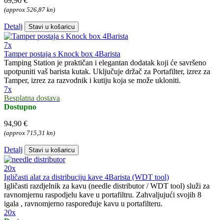
69,90 €
(approx 526,87 kn)
Detalj
Stavi u košaricu
7x
Tamper postaja s Knock box 4Barista
Tamping Station je praktičan i elegantan dodatak koji će savršeno
upotpuniti vaš barista kutak. Uključuje držač za Portafilter, izrez za
Tamper, izrez za razvodnik i kutiju koja se može ukloniti.
7x
Besplatna dostava
Dostupno
94,90 €
(approx 715,31 kn)
Detalj
Stavi u košaricu
20x
Igličasti alat za distribuciju kave 4Barista (WDT tool)
Igličasti razdjelnik za kavu (needle distributor / WDT tool) služi za
ravnomjernu raspodjelu kave u portafiltru. Zahvaljujući svojih 8
igala , ravnomjerno raspoređuje kavu u portafilteru.
20x