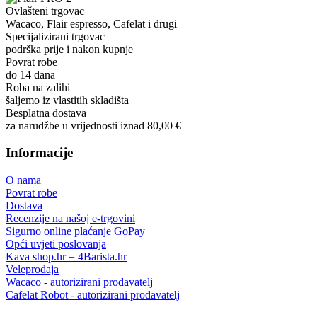
Ovlašteni trgovac
Wacaco, Flair espresso, Cafelat i drugi
Specijalizirani trgovac
podrška prije i nakon kupnje
Povrat robe
do 14 dana
Roba na zalihi
šaljemo iz vlastitih skladišta
Besplatna dostava
za narudžbe u vrijednosti iznad 80,00 €
Informacije
O nama
Povrat robe
Dostava
Recenzije na našoj e-trgovini
Sigurno online plaćanje GoPay
Opći uvjeti poslovanja
Kava shop.hr = 4Barista.hr
Veleprodaja
Wacaco - autorizirani prodavatelj
Cafelat Robot - autorizirani prodavatelj