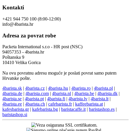
Kontakti
+421 944 750 100 (8:00-12:00)
info@4barista.hr
Adresa za povrat robe
Packeta International s.r.o - HR post (NSC)
94057353 - 4barista.hr
Poštanska 9
10410 Velika Gorica
Na ovu povratnu adresu moguće je poslati povrat samo putem
Hrvatske pošte.
4barista.sk
|
4barista.cz
|
4barista.hu
|
4barista.ro
|
4barista.pl
|
4barista.de
|
4barista.com
|
4barista.nl
|
4barista.be
|
4barista.dk
|
4barista.se
|
4barista.pt
|
4barista.fi
|
4barista.lv
|
4barista.lt
|
4barista.ee
|
4barista.ch
|
cafebarista.fr
|
kaffeebarista.at
|
kafesbarista.gr
|
kafebarista.bg
|
baristacaffe.it
|
baristashop.es
|
baristashop.si