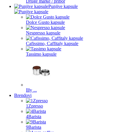
Druge marke / pribor
Punjive kapsule
Dolce Gusto kapsule
Nespresso kapsule
Cafissimo, Caffitaly kapsule
Tassimo kapsule
Illy ...
Brendovi
1Zpresso
4Barista
9Barista