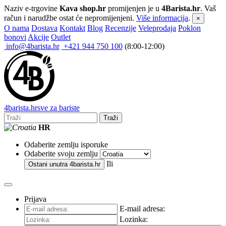
Naziv e-trgovine
Kava shop.hr
promijenjen je u
4Barista.hr
. Vaš
račun i narudžbe ostat će nepromijenjeni.
Više informacija
.
×
O nama
Dostava
Kontakt
Blog
Recenzije
Veleprodaja
Poklon
bonovi
Akcije
Outlet
info@4barista.hr
+421 944 750 100
(8:00-12:00)
4
barista
.hr
sve za bariste
Traži
HR
Odaberite zemlju isporuke
Odaberite svoju zemlju
Ili
Ostani unutra
4barista.hr
Prijava
E-mail adresa:
Lozinka: