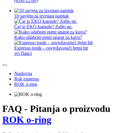
(8:00-12:00)
10 savjeta za izvrstan napitak
Čaj iz EKO kapsule? Zašto ne.
Kako odabrati putni aparat za kavu?
Espresso tonik – osvježavajući ljetni hit
svi članci
Naslovna
Rok espresso
ROK o-ring
FAQ - Pitanja o proizvodu
ROK o-ring