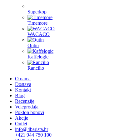
Superkop
Timemore
WACACO
Outin
Kaffelogic
Rancilio
O nama
Dostava
Kontakt
Blog
Recenzije
Veleprodaja
Poklon bonovi
Akcije
Outlet
info@4barista.hr
+421 944 750 100