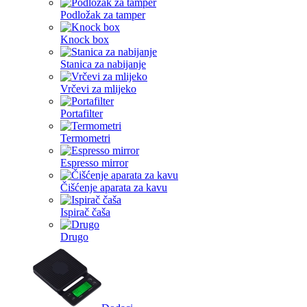
Podložak za tamper
Knock box
Stanica za nabijanje
Vrčevi za mlijeko
Portafilter
Termometri
Espresso mirror
Čišćenje aparata za kavu
Ispirač čaša
Drugo