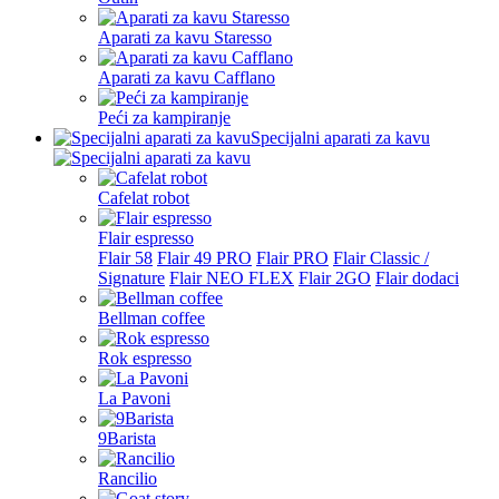
Aparati za kavu Staresso
Aparati za kavu Cafflano
Peći za kampiranje
Specijalni aparati za kavu
Cafelat robot
Flair espresso
Flair 58
Flair 49 PRO
Flair PRO
Flair Classic /
Signature
Flair NEO FLEX
Flair 2GO
Flair dodaci
Bellman coffee
Rok espresso
La Pavoni
9Barista
Rancilio