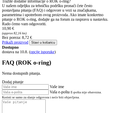
Tražite dodatne informacije o ROK o-ring?
U našem odjeljku za tehničku podršku pronaći ćete često
postavljana pitanja (FAQ) i odgovore u vezi sa značajkama,
parametrima i upotrebom ovog proizvoda. Ako imate konkretno
pitanje o ROK o-ring, dodajte ga na forum za raspravu u nastavku.
Rado ćemo vam odgovoriti.
10,90 €
(approx 82,16 kn)
Bez poreza: 8,72 €
Prikaži proizvod
Stavi u košaricu
Dostupno
dostava na 10.8.
(
opcije isporuke
)
FAQ (ROK o-ring)
Nema dostupnih pitanja.
Dodaj pitanje
Vaše ime
Vaša e-pošta
E-pošta nije obavezna.
Koristi se samo za slanje odgovora i neće biti objavljena.