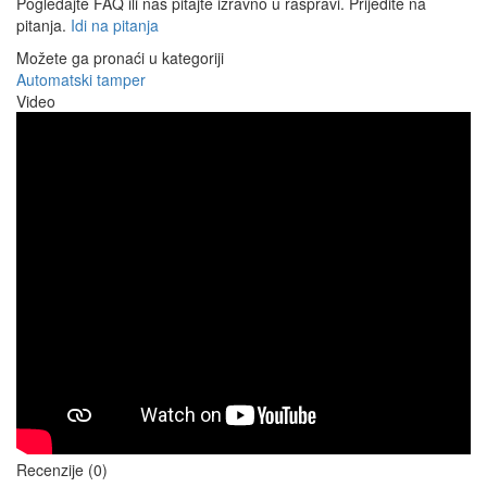
Pogledajte FAQ ili nas pitajte izravno u raspravi. Prijeđite na
pitanja.
Idi na pitanja
Možete ga pronaći u kategoriji
Automatski tamper
Video
Recenzije (0)