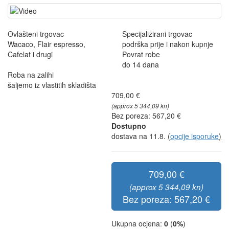
Ovlašteni trgovac
Specijalizirani trgovac
Wacaco, Flair espresso,
podrška prije i nakon kupnje
Cafelat i drugi
Povrat robe
do 14 dana
Roba na zalihi
šaljemo iz vlastitih skladišta
709,00 €
(approx 5 344,09 kn)
Bez poreza: 567,20 €
Dostupno
dostava na 11.8.
(
opcije isporuke
)
709,00 €
(approx 5 344,09 kn)
Bez poreza: 567,20 €
Ukupna ocjena:
0
(
0%
)