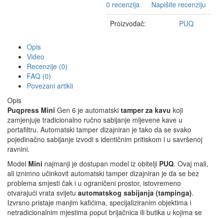
0 recenzija
Napišite recenziju
Proizvođač:
PUQ
Opis
Video
Recenzije (0)
FAQ (0)
Povezani artikli
Opis
Puqpress Mini
Gen 6 je automatski
tamper za kavu
koji
zamjenjuje tradicionalno ručno sabijanje mljevene kave u
portafiltru. Automatski tamper dizajniran je tako da se svako
pojedinačno sabijanje izvodi s identičnim pritiskom i u savršenoj
ravnini.
Model
Mini
najmanji je dostupan model iz obitelji
PUQ
. Ovaj mali,
ali iznimno učinkovit automatski tamper dizajniran je da se bez
problema smjesti čak i u ograničeni prostor, istovremeno
otvarajući vrata svijetu
automatskog sabijanja (tampinga)
.
Izvrsno pristaje manjim kafićima, specijaliziranim objektima i
netradicionalnim mjestima poput brijačnica ili butika u kojima se