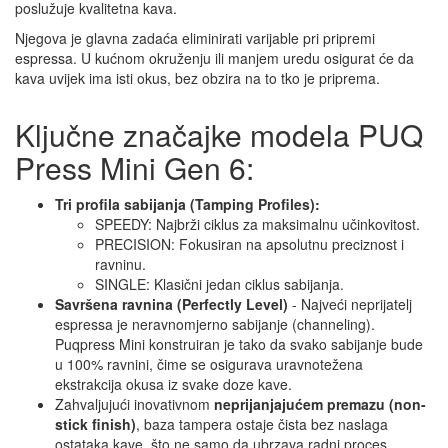
poslužuje kvalitetna kava.
Njegova je glavna zadaća eliminirati varijable pri pripremi
espressa. U kućnom okruženju ili manjem uredu osigurat će da
kava uvijek ima isti okus, bez obzira na to tko je priprema.
Ključne značajke modela PUQ
Press Mini Gen 6:
Tri profila sabijanja (Tamping Profiles):
SPEEDY: Najbrži ciklus za maksimalnu učinkovitost.
PRECISION: Fokusiran na apsolutnu preciznost i
ravninu.
SINGLE: Klasični jedan ciklus sabijanja.
Savršena ravnina (Perfectly Level)
- Najveći neprijatelj
espressa je neravnomjerno sabijanje (channeling).
Puqpress Mini konstruiran je tako da svako sabijanje bude
u 100% ravnini, čime se osigurava uravnotežena
ekstrakcija okusa iz svake doze kave.
Zahvaljujući inovativnom
neprijanjajućem premazu (non-
stick finish)
, baza tampera ostaje čista bez naslaga
ostataka kave, što ne samo da ubrzava radni proces