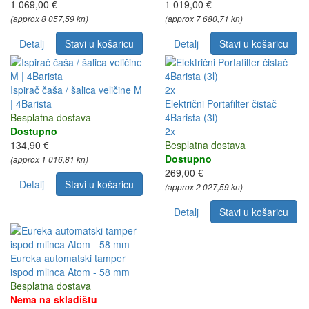
1 069,00 €
1 019,00 €
(approx 8 057,59 kn)
(approx 7 680,71 kn)
Detalj
Stavi u košaricu
Detalj
Stavi u košaricu
Ispirač čaša / šalica veličine M
2x
| 4Barista
Električni Portafilter čistač
Besplatna dostava
4Barista (3l)
Dostupno
2x
134,90 €
Besplatna dostava
Dostupno
(approx 1 016,81 kn)
269,00 €
Detalj
Stavi u košaricu
(approx 2 027,59 kn)
Detalj
Stavi u košaricu
Eureka automatski tamper
ispod mlinca Atom - 58 mm
Besplatna dostava
Nema na skladištu