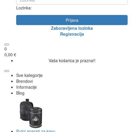
Lozinka:
Prijava
Zaboravljena lozinka
Registracija
0
0,00 €
Vaša košarica je prazna!!
Sve kategorije
Brendovi
Informacije
Blog
Putni aparati za kavu