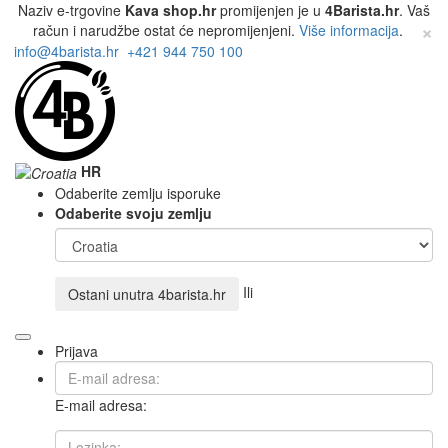
Naziv e-trgovine
Kava shop.hr
promijenjen je u
4Barista.hr
. Vaš
×
račun i narudžbe ostat će nepromijenjeni.
Više informacija
.
info@4barista.hr
+421 944 750 100
HR
Odaberite zemlju isporuke
Odaberite svoju zemlju
Ili
Ostani unutra
4barista.hr
Prijava
E-mail adresa: