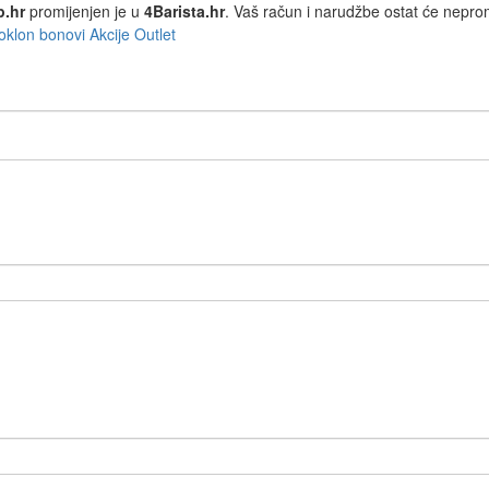
p.hr
promijenjen je u
4Barista.hr
. Vaš račun i narudžbe ostat će nepro
oklon bonovi
Akcije
Outlet