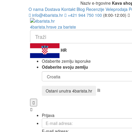
Naziv e-trgovine
Kava sho
O nama
Dostava
Kontakt
Blog
Recenzije
Veleprodaja
P
info@4barista.hr
+421 944 750 100
(8:00-12:00)
4
barista
.hr
sve za bariste
HR
Odaberite zemlju isporuke
Odaberite svoju zemlju
Ili
Ostani unutra
4barista.hr
Prijava
E-mail adresa: