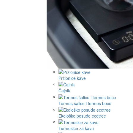
Pržionice kave
Čajnik
Termos šalice i termos boce
Ekološko posuđe ecotree
Termosice za kavu