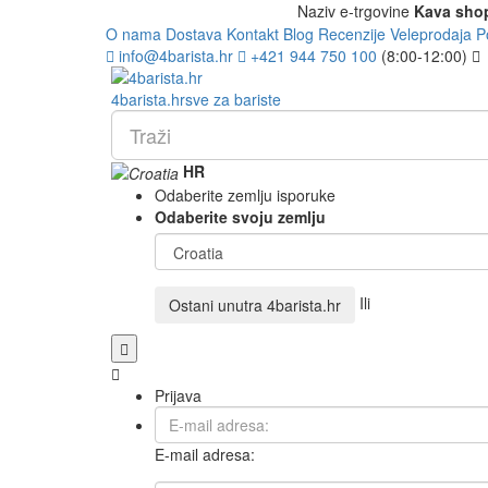
Naziv e-trgovine
Kava sho
O nama
Dostava
Kontakt
Blog
Recenzije
Veleprodaja
P
info@4barista.hr
+421 944 750 100
(8:00-12:00)
4
barista
.hr
sve za bariste
HR
Odaberite zemlju isporuke
Odaberite svoju zemlju
Ili
Ostani unutra
4barista.hr
Prijava
E-mail adresa: