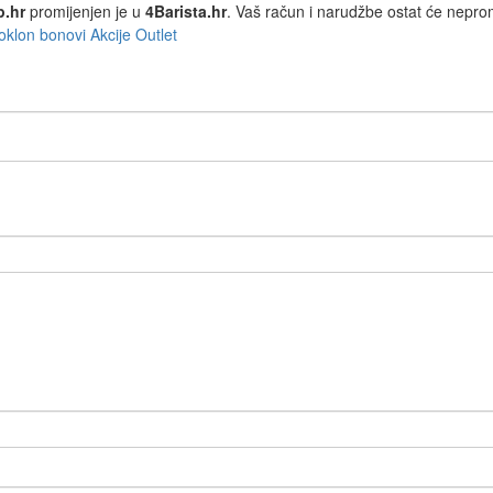
p.hr
promijenjen je u
4Barista.hr
. Vaš račun i narudžbe ostat će nepro
oklon bonovi
Akcije
Outlet