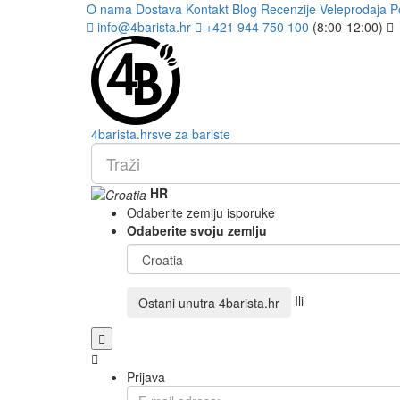
O nama
Dostava
Kontakt
Blog
Recenzije
Veleprodaja
P
info@4barista.hr
+421 944 750 100
(8:00-12:00)
4
barista
.hr
sve za bariste
HR
Odaberite zemlju isporuke
Odaberite svoju zemlju
Ili
Ostani unutra
4barista.hr
Prijava