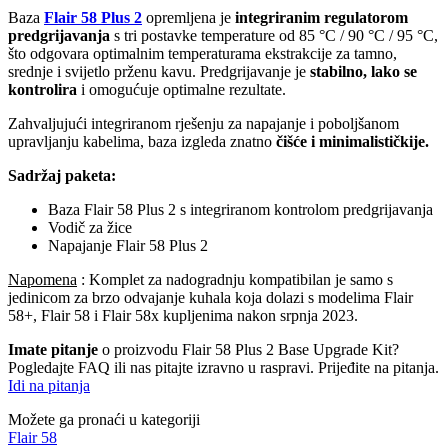
Baza
Flair 58 Plus 2
opremljena je
integriranim regulatorom
predgrijavanja
s tri postavke temperature od 85 °C / 90 °C / 95 °C,
što odgovara optimalnim temperaturama ekstrakcije za tamno,
srednje i svijetlo prženu kavu. Predgrijavanje je
stabilno, lako se
kontrolira
i omogućuje optimalne rezultate.
Zahvaljujući integriranom rješenju za napajanje i poboljšanom
upravljanju kabelima, baza izgleda znatno
čišće i minimalističkije.
Sadržaj paketa:
Baza Flair 58 Plus 2 s integriranom kontrolom predgrijavanja
Vodič za žice
Napajanje Flair 58 Plus 2
Napomena
: Komplet za nadogradnju kompatibilan je samo s
jedinicom za brzo odvajanje kuhala koja dolazi s modelima Flair
58+, Flair 58 i Flair 58x kupljenima nakon srpnja 2023.
Imate pitanje
o proizvodu Flair 58 Plus 2 Base Upgrade Kit?
Pogledajte FAQ ili nas pitajte izravno u raspravi. Prijeđite na pitanja.
Idi na pitanja
Možete ga pronaći u kategoriji
Flair 58