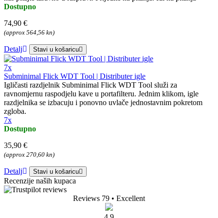
Dostupno
74,90 €
(approx 564,56 kn)
Detalj
Stavi u košaricu
7x
Subminimal Flick WDT Tool | Distributer igle
Igličasti razdjelnik Subminimal Flick WDT Tool služi za
ravnomjernu raspodjelu kave u portafilteru. Jednim klikom, igle
razdjelnika se izbacuju i ponovno uvlače jednostavnim pokretom
zgloba.
7x
Dostupno
35,90 €
(approx 270,60 kn)
Detalj
Stavi u košaricu
Recenzije naših kupaca
Reviews 79
• Excellent
4.9