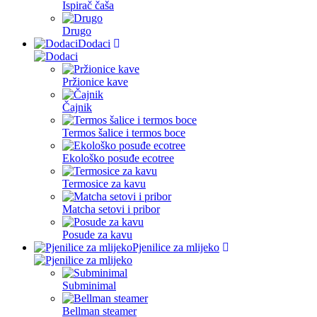
Ispirač čaša
Drugo
Dodaci
Pržionice kave
Čajnik
Termos šalice i termos boce
Ekološko posuđe ecotree
Termosice za kavu
Matcha setovi i pribor
Posude za kavu
Pjenilice za mlijeko
Subminimal
Bellman steamer