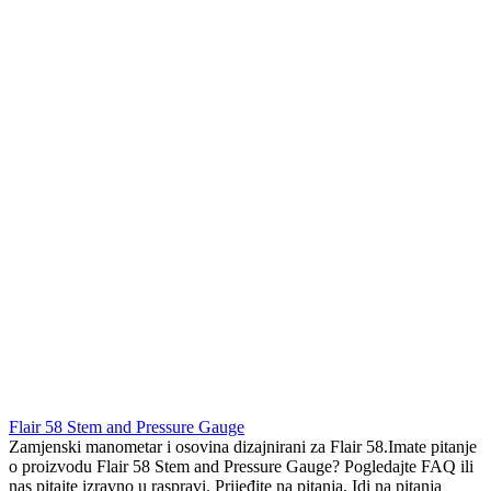
Flair 58 Stem and Pressure Gauge
Zamjenski manometar i osovina dizajnirani za Flair 58.Imate pitanje
o proizvodu Flair 58 Stem and Pressure Gauge? Pogledajte FAQ ili
nas pitajte izravno u raspravi. Prijeđite na pitanja. Idi na pitanja