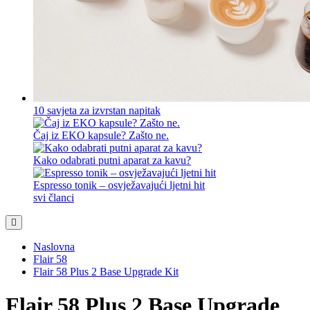
10 savjeta za izvrstan napitak
Čaj iz EKO kapsule? Zašto ne.
Kako odabrati putni aparat za kavu?
Espresso tonik – osvježavajući ljetni hit
svi članci
Naslovna
Flair 58
Flair 58 Plus 2 Base Upgrade Kit
Flair 58 Plus 2 Base Upgrade