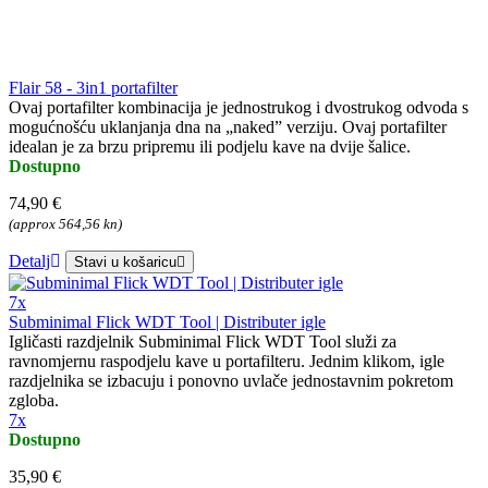
Flair 58 - 3in1 portafilter
Ovaj portafilter kombinacija je jednostrukog i dvostrukog odvoda s
mogućnošću uklanjanja dna na „naked” verziju. Ovaj portafilter
idealan je za brzu pripremu ili podjelu kave na dvije šalice.
Dostupno
74,90 €
(approx 564,56 kn)
Detalj
Stavi u košaricu
7x
Subminimal Flick WDT Tool | Distributer igle
Igličasti razdjelnik Subminimal Flick WDT Tool služi za
ravnomjernu raspodjelu kave u portafilteru. Jednim klikom, igle
razdjelnika se izbacuju i ponovno uvlače jednostavnim pokretom
zgloba.
7x
Dostupno
35,90 €