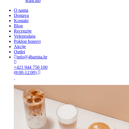
Rancilio
O nama
Dostava
Kontakt
Blog
Recenzije
Veleprodaja
Poklon bonovi
Akcije
Outlet
info@4barista.hr
+421 944 750 100
(8:00-12:00)