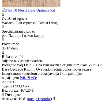
Ovlašteni trgovac
Wacaco, Flair espresso, Cafelat i drugi
Specijalizirani trgovac
podrška prije i nakon kupnje
Povrat robe
do 14 dana
Roba na zalihi
šaljemo iz vlastitih skladišta
Podignite svoj Flair 58+ na višu razinu s originalnim Flair 58 Plus 2
Base Upgrade Kitom . Ova nadogradnja donosi novu bazu s
integriranom kontrolom predgrijavanja i kompaktnijim
napajanjem.
Prikaži više
209,00 €
(approx 1 575,34 kn)
Bez poreza: 167,20 €
Dostupno
dostava na 10.8.
(
opcije isporuke
)