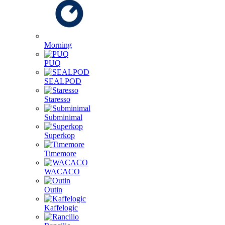
Morning
PUQ
SEALPOD
Staresso
Subminimal
Superkop
Timemore
WACACO
Outin
Kaffelogic