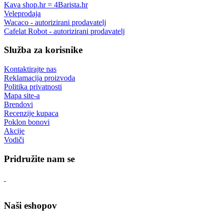
Kava shop.hr = 4Barista.hr
Veleprodaja
Wacaco - autorizirani prodavatelj
Cafelat Robot - autorizirani prodavatelj
Služba za korisnike
Kontaktirajte nas
Reklamacija proizvoda
Politika privatnosti
Mapa site-a
Brendovi
Recenzije kupaca
Poklon bonovi
Akcije
Vodiči
Pridružite nam se
Naši eshopov