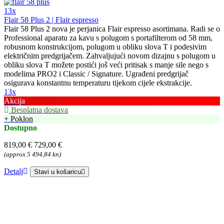
13x
Flair 58 Plus 2 | Flair espresso
Flair 58 Plus 2 nova je perjanica Flair espresso asortimana. Radi se o
Professional aparatu za kavu s polugom s portafilterom od 58 mm,
robusnom konstrukcijom, polugom u obliku slova T i podesivim
električnim predgrijačem. Zahvaljujući novom dizajnu s polugom u
obliku slova T možete postići još veći pritisak s manje sile nego s
modelima PRO2 i Classic / Signature. Ugrađeni predgrijač
osigurava konstantnu temperaturu tijekom cijele ekstrakcije.
13x
Akcija
Besplatna dostava
+ Poklon
Dostupno
819,00 €
729,00 €
(approx 5 494,84 kn)
Detalj
Stavi u košaricu