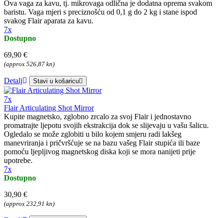
Ova vaga za kavu, tj. mikrovaga odlična je dodatna oprema svakom
baristu. Vaga mjeri s preciznošću od 0,1 g do 2 kg i stane ispod
svakog Flair aparata za kavu.
7x
Dostupno
69,90 €
(approx 526,87 kn)
Detalj
Stavi u košaricu
7x
Flair Articulating Shot Mirror
Kupite magnetsko, zglobno zrcalo za svoj Flair i jednostavno
promatrajte ljepotu svojih ekstrakcija dok se slijevaju u vašu šalicu.
Ogledalo se može zglobiti u bilo kojem smjeru radi lakšeg
manevriranja i pričvršćuje se na bazu vašeg Flair stupića ili baze
pomoću ljepljivog magnetskog diska koji se mora nanijeti prije
upotrebe.
7x
Dostupno
30,90 €
(approx 232,91 kn)