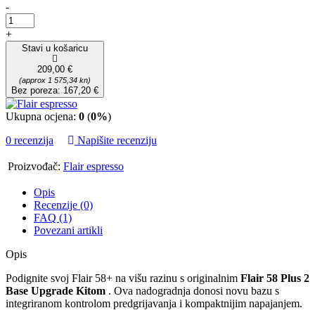
-
+
Stavi u košaricu
209,00 €
(approx 1 575,34 kn)
Bez poreza: 167,20 €
Ukupna ocjena:
0
(
0%
)
0 recenzija
Napišite recenziju
Proizvođač:
Flair espresso
Opis
Recenzije (0)
FAQ (1)
Povezani artikli
Opis
Podignite svoj Flair 58+ na višu razinu s originalnim
Flair 58 Plus 2
Base Upgrade Kitom
. Ova nadogradnja donosi novu bazu s
integriranom kontrolom predgrijavanja i kompaktnijim napajanjem.