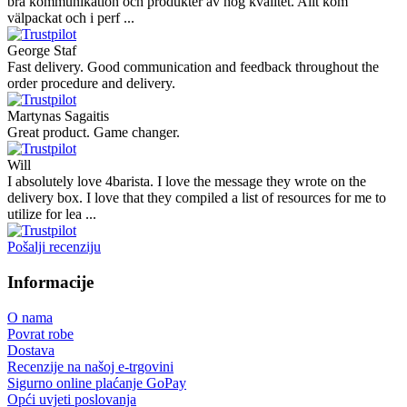
bra kommunikation och produkter av hög kvalitet. Allt kom
välpackat och i perf ...
George Staf
Fast delivery. Good communication and feedback throughout the
order procedure and delivery.
Martynas Sagaitis
Great product. Game changer.
Will
I absolutely love 4barista. I love the message they wrote on the
delivery box. I love that they compiled a list of resources for me to
utilize for lea ...
Pošalji recenziju
Informacije
O nama
Povrat robe
Dostava
Recenzije na našoj e-trgovini
Sigurno online plaćanje GoPay
Opći uvjeti poslovanja