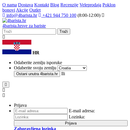
O nama
Dostava
Kontakt
Blog
Recenzije
Veleprodaja
Poklon
bonovi
Akcije
Outlet
info@4barista.hr
+421 944 750 100
(8:00-12:00)
4
barista
.hr
sve za bariste
Traži
HR
Odaberite zemlju isporuke
Odaberite svoju zemlju
Ili
Ostani unutra
4barista.hr
Prijava
E-mail adresa:
Lozinka:
Prijava
Zaboravljena lozinka