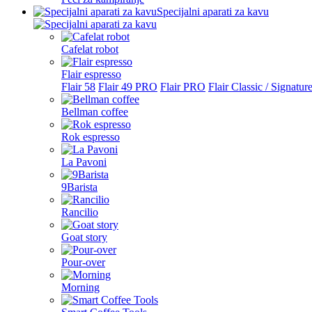
Specijalni aparati za kavu
Cafelat robot
Flair espresso
Flair 58
Flair 49 PRO
Flair PRO
Flair Classic / Signatur
Bellman coffee
Rok espresso
La Pavoni
9Barista
Rancilio
Goat story
Pour-over
Morning