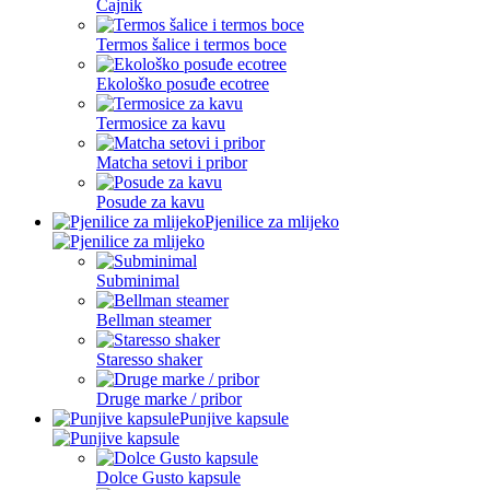
Čajnik
Termos šalice i termos boce
Ekološko posuđe ecotree
Termosice za kavu
Matcha setovi i pribor
Posude za kavu
Pjenilice za mlijeko
Subminimal
Bellman steamer
Staresso shaker
Druge marke / pribor
Punjive kapsule
Dolce Gusto kapsule