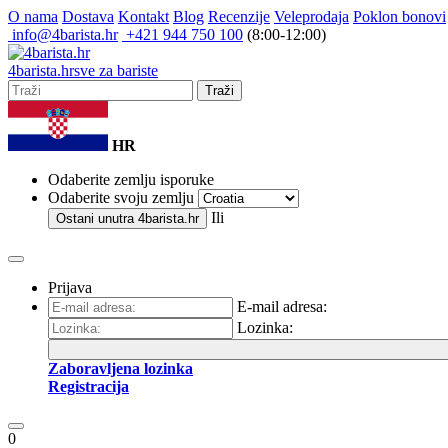
O nama
Dostava
Kontakt
Blog
Recenzije
Veleprodaja
Poklon bonovi
info@4barista.hr
+421 944 750 100
(8:00-12:00)
4
barista
.hr
sve za bariste
Traži
HR
Odaberite zemlju isporuke
Odaberite svoju zemlju
Ili
Ostani unutra
4barista.hr
Prijava
E-mail adresa:
Lozinka:
Zaboravljena lozinka
Registracija
0