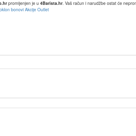
p.hr
promijenjen je u
4Barista.hr
. Vaš račun i narudžbe ostat će nepro
oklon bonovi
Akcije
Outlet