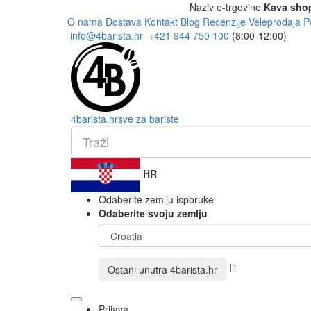
Naziv e-trgovine
Kava sho
O nama
Dostava
Kontakt
Blog
Recenzije
Veleprodaja
P
info@4barista.hr
+421 944 750 100
(8:00-12:00)
4
barista
.hr
sve za bariste
HR
Odaberite zemlju isporuke
Odaberite svoju zemlju
Ili
Ostani unutra
4barista.hr
Prijava