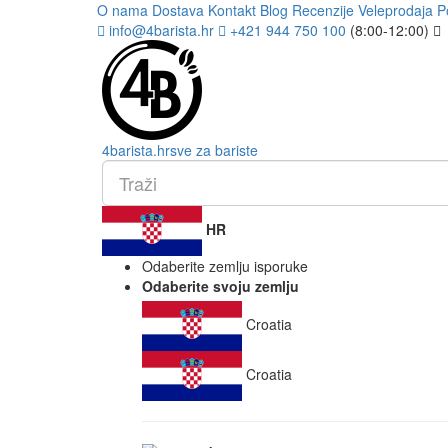
O nama
Dostava
Kontakt
Blog
Recenzije
Veleprodaja
P
info@4barista.hr
+421 944 750 100
(8:00-12:00)
4
barista
.hr
sve za bariste
HR
Odaberite zemlju isporuke
Odaberite svoju zemlju
Croatia
Croatia