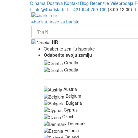
O nama
Dostava
Kontakt
Blog
Recenzije
Veleprodaja
P
info@4barista.hr
+421 944 750 100
(8:00-12:00)
4
barista
.hr
sve za bariste
HR
Odaberite zemlju isporuke
Odaberite svoju zemlju
Croatia
Croatia
Austria
Belgium
Bulgaria
Cyprus
Czech
Denmark
Estonia
Finland