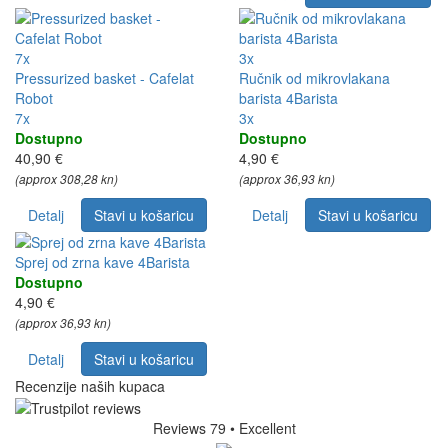
7x
3x
Pressurized basket - Cafelat
Ručnik od mikrovlakana
Robot
barista 4Barista
7x
3x
Dostupno
Dostupno
40,90 €
4,90 €
(approx 308,28 kn)
(approx 36,93 kn)
Detalj
Stavi u košaricu
Detalj
Stavi u košaricu
Sprej od zrna kave 4Barista
Dostupno
4,90 €
(approx 36,93 kn)
Detalj
Stavi u košaricu
Recenzije naših kupaca
Reviews 79
• Excellent