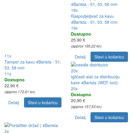
19x
Raspodjeljivač za kavu
4Barista - 51, 53, 58 mm
19x
Dostupno
25,90 €
(approx 195,22 kn)
11x
Detalj
Stavi u košaricu
Tamper za kavu 4Barista - 51,
53, 58 mm
20x
11x
Igličasti alat za distribuciju
Dostupno
kave 4Barista (WDT tool)
22,90 €
20x
(approx 172,61 kn)
Dostupno
20,90 €
Detalj
Stavi u košaricu
(approx 157,53 kn)
Detalj
Stavi u košaricu
2x