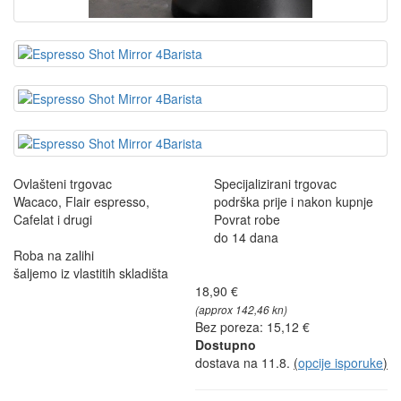
Ovlašteni trgovac
Specijalizirani trgovac
Wacaco, Flair espresso,
podrška prije i nakon kupnje
Cafelat i drugi
Povrat robe
do 14 dana
Roba na zalihi
šaljemo iz vlastitih skladišta
18,90 €
(approx 142,46 kn)
Bez poreza: 15,12 €
Dostupno
dostava na 11.8.
(
opcije isporuke
)