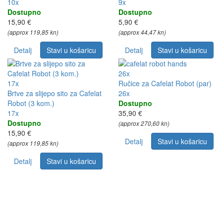
10x
9x
Dostupno
Dostupno
15,90 €
5,90 €
(approx 119,85 kn)
(approx 44,47 kn)
Detalj
Stavi u košaricu
Detalj
Stavi u košaricu
26x
17x
Ručice za Cafelat Robot (par)
Brtve za slijepo sito za Cafelat
26x
Robot (3 kom.)
Dostupno
17x
35,90 €
Dostupno
(approx 270,60 kn)
15,90 €
Detalj
Stavi u košaricu
(approx 119,85 kn)
Detalj
Stavi u košaricu