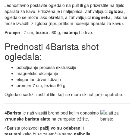
Jednostavno postavite ogledalo na pult ili ga pričvrstite na tijelo
aparata za kavu. Priložena je i naljepnica. Zahvaljujući
zglobu
,
ogledalo se može lako okretati, a zahvaljujući
magnetu
, lako se
može izvaditi iz zgloba (npr. prilikom nošenja aparata za kavu).
Promjer
: 7 cm,
težina
: 60 g,
materijal
: drvo.
Prednosti 4Barista shot
ogledala:
poboljšanje procesa ekstrakcije
magnetsko uklanjanje
elegantan drveni dizajn
promjer 7 cm, težina 60 g
Ogledalo sadrži zaštitni film koji se mora skinuti prije upotrebe.
4Barista
je naš vlastiti brend pod kojim donosimo
vrhunske barista alate
na europsko tržište.
4Barista proizvodi
pažljivo su odabrani
i
testirani
kako bi se zajamčila samo
najbolja