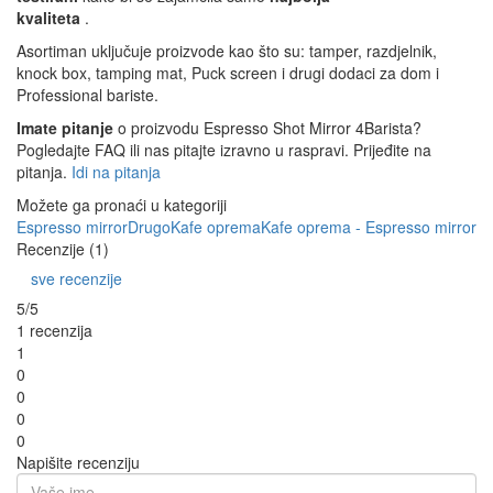
kvaliteta
.
Asortiman uključuje proizvode kao što su: tamper, razdjelnik,
knock box, tamping mat, Puck screen i drugi dodaci za dom i
Professional bariste.
Imate pitanje
o proizvodu Espresso Shot Mirror 4Barista?
Pogledajte FAQ ili nas pitajte izravno u raspravi. Prijeđite na
pitanja.
Idi na pitanja
Možete ga pronaći u kategoriji
Espresso mirror
Drugo
Kafe oprema
Kafe oprema - Espresso mirror
Recenzije (1)
sve recenzije
5/5
1 recenzija
1
0
0
0
0
Napišite recenziju