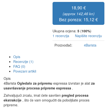
18,90 €
(approx 142,46 kn)
Bez poreza: 15,12 €
Ukupna ocjena:
5
(
100%
)
1 recenzija
Napišite recenziju
Proizvođač:
4Barista
Opis
Recenzije (1)
FAQ (0)
Povezani artikli
Opis
4Barista
Ogledalo za pripremu
espressa izvrstan je alat
za
usavršavanje procesa pripreme espressa
.
Zahvaljujući zrcalu, imat ćete savršen
pregled procesa
ekstrakcije
, što će vam omogućiti da poboljšate proces
pripreme.