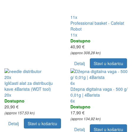
11x
Professional basket - Cafelat
Robot
11x
Dostupno
40,90 €
(approx 308,28 kn)
Detalj
Stavi u košaricu
20x
Igličasti alat za distribuciju
6x
kave 4Barista (WDT tool)
Džepna digitalna vaga - 500 g/
20x
0,01g | 4Barista
Dostupno
6x
20,90 €
Dostupno
17,90 €
(approx 157,53 kn)
(approx 134,92 kn)
Detalj
Stavi u košaricu
Detalj
Stavi u košaricu