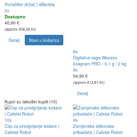
Portafilter držač | 4Barista
2x
Dostupno
40,90 €
(approx 308,28 kn)
Detalj
Stavi u košaricu
6x
Digitalna vaga Wacaco
exagram PRO - 0,1 g / 2 kg
6x
54,90 €
(approx 413,81 kn)
Detalj
Kupci su također kupili (10)
10x
9x
Čep za predgrijanje košare |
Zamjenske silikonske
Cafelat Robot
pribadače | Cafelat Robot