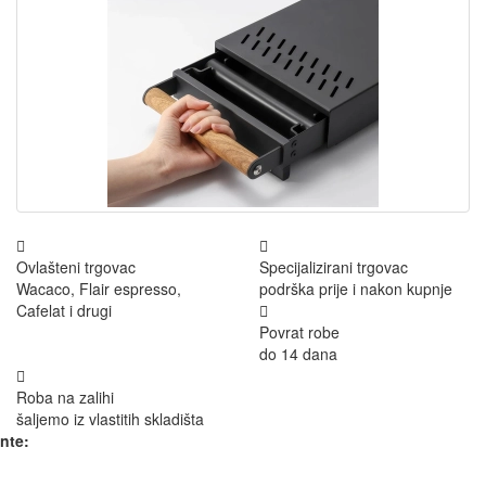
Ovlašteni trgovac
Specijalizirani trgovac
Wacaco, Flair espresso,
podrška prije i nakon kupnje
Cafelat i drugi
Povrat robe
do 14 dana
Roba na zalihi
šaljemo iz vlastitih skladišta
ante: