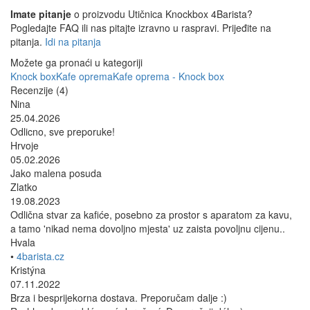
Imate pitanje
o proizvodu Utičnica Knockbox 4Barista?
Pogledajte FAQ ili nas pitajte izravno u raspravi. Prijeđite na
pitanja.
Idi na pitanja
Možete ga pronaći u kategoriji
Knock box
Kafe oprema
Kafe oprema - Knock box
Recenzije (4)
Nina
25.04.2026
Odlicno, sve preporuke!
Hrvoje
05.02.2026
Jako malena posuda
Zlatko
19.08.2023
Odlična stvar za kafiće, posebno za prostor s aparatom za kavu,
a tamo 'nikad nema dovoljno mjesta' uz zaista povoljnu cijenu..
Hvala
•
4barista.cz
Kristýna
07.11.2022
Brza i besprijekorna dostava. Preporučam dalje :)