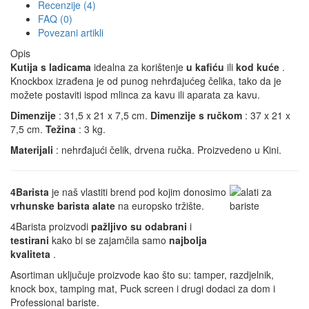
Recenzije (4)
FAQ (0)
Povezani artikli
Opis
Kutija s ladicama
idealna za korištenje
u kafiću
ili
kod kuće
.
Knockbox izrađena je od punog nehrđajućeg čelika, tako da je
možete postaviti ispod mlinca za kavu ili aparata za kavu.
Dimenzije
: 31,5 x 21 x 7,5 cm.
Dimenzije s ručkom
: 37 x 21 x
7,5 cm.
Težina
: 3 kg.
Materijali
: nehrđajući čelik, drvena ručka. Proizvedeno u Kini.
4Barista
je naš vlastiti brend pod kojim donosimo
vrhunske barista alate
na europsko tržište.
4Barista proizvodi
pažljivo su odabrani
i
testirani
kako bi se zajamčila samo
najbolja
kvaliteta
.
Asortiman uključuje proizvode kao što su: tamper, razdjelnik,
knock box, tamping mat, Puck screen i drugi dodaci za dom i
Professional bariste.