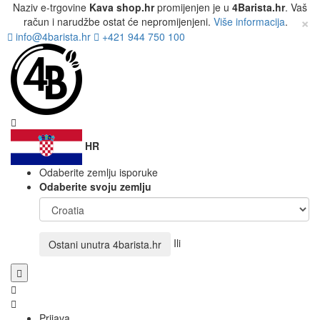
Naziv e-trgovine
Kava shop.hr
promijenjen je u
4Barista.hr
. Vaš
×
račun i narudžbe ostat će nepromijenjeni.
Više informacija
.
info@4barista.hr
+421 944 750 100
HR
Odaberite zemlju isporuke
Odaberite svoju zemlju
Ili
Ostani unutra
4barista.hr
Prijava