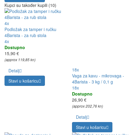
Kupci su također kupili (10)
4x
Podložak za tamper i ručku
4Barista - za rub stola
4x
Dostupno
15,90 €
(approx 119,85 kn)
18x
Detalj
Vaga za kavu - mikrovaga -
Stavi u košaricu
4Barista - 3 kg / 0,1 g
18x
Dostupno
26,90 €
(approx 202,76 kn)
Detalj
Stavi u košaricu