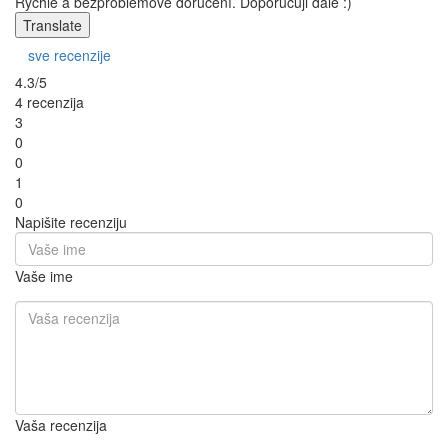
Rychle a bezproblémové doručení. Doporučuji dále :)
Translate
sve recenzije
4.3/5
4 recenzija
3
0
0
1
0
Napišite recenziju
Vaše ime
Vaša recenzija