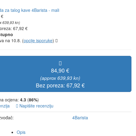
 €
x 639,93 kn)
oreza: 67,92 €
tupno
va na 10.8.
(
opcije isporuke
)
84,90 €
(approx 639,93 kn)
Bez poreza: 67,92 €
a ocjena:
4.3
(
86%
)
enzija
Napišite recenziju
zvođač:
4Barista
Opis