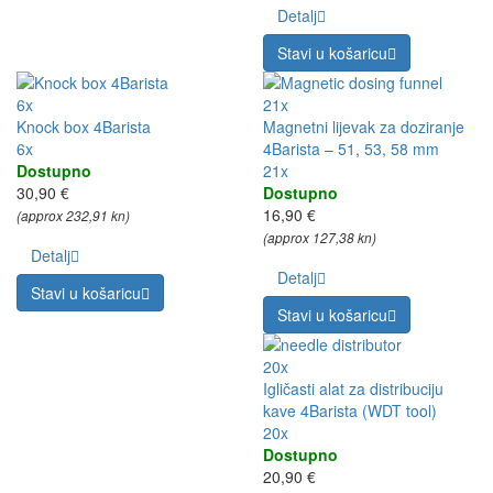
Detalj
Stavi u košaricu
6x
21x
Knock box 4Barista
Magnetni lijevak za doziranje
6x
4Barista – 51, 53, 58 mm
Dostupno
21x
30,90 €
Dostupno
16,90 €
(approx 232,91 kn)
(approx 127,38 kn)
Detalj
Detalj
Stavi u košaricu
Stavi u košaricu
20x
Igličasti alat za distribuciju
kave 4Barista (WDT tool)
20x
Dostupno
20,90 €