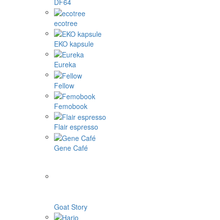
DF64
ecotree
EKO kapsule
Eureka
Fellow
Femobook
Flair espresso
Gene Café
Goat Story