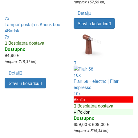
(approx 157,53 kn)
Detalj
7x
Stavi u košaricu
Tamper postaja s Knock box
4Barista
7x
Besplatna dostava
Dostupno
94,90 €
(approx 715,31 kn)
Detalj
10x
Flair 58 - electric | Flair
Stavi u košaricu
espresso
10x
Akcija
Besplatna dostava
+ Poklon
Dostupno
659,00 €
609,00 €
(approx 4 590,34 kn)