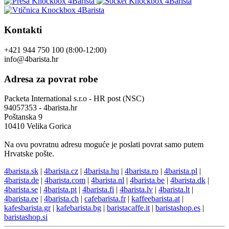
Kontakti
+421 944 750 100 (8:00-12:00)
info@4barista.hr
Adresa za povrat robe
Packeta International s.r.o - HR post (NSC)
94057353 - 4barista.hr
Poštanska 9
10410 Velika Gorica
Na ovu povratnu adresu moguće je poslati povrat samo putem
Hrvatske pošte.
4barista.sk
|
4barista.cz
|
4barista.hu
|
4barista.ro
|
4barista.pl
|
4barista.de
|
4barista.com
|
4barista.nl
|
4barista.be
|
4barista.dk
|
4barista.se
|
4barista.pt
|
4barista.fi
|
4barista.lv
|
4barista.lt
|
4barista.ee
|
4barista.ch
|
cafebarista.fr
|
kaffeebarista.at
|
kafesbarista.gr
|
kafebarista.bg
|
baristacaffe.it
|
baristashop.es
|
baristashop.si