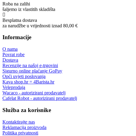
Roba na zalihi
šaljemo iz vlastitih skladišta
Besplatna dostava
za narudžbe u vrijednosti iznad 80,00 €
Informacije
O nama
Povrat robe
Dostava
Recenzije na našoj e-trgovini
Sigurno online plaćanje GoPay
Opći uvjeti poslovanja
Kava shop.hr = 4Barista.hr
Veleprodaja
Wacaco - autorizirani prodavatelj
Cafelat Robot - autorizirani prodavatelj
Služba za korisnike
Kontaktirajte nas
Reklamacija proizvoda
Politika privatnosti