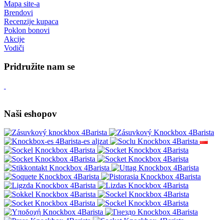
Mapa site-a
Brendovi
Recenzije kupaca
Poklon bonovi
Akcije
Vodiči
Pridružite nam se
Naši eshopov