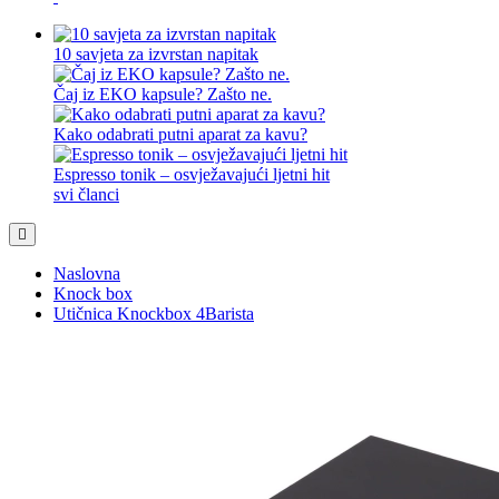
10 savjeta za izvrstan napitak
Čaj iz EKO kapsule? Zašto ne.
Kako odabrati putni aparat za kavu?
Espresso tonik – osvježavajući ljetni hit
svi članci
Naslovna
Knock box
Utičnica Knockbox 4Barista