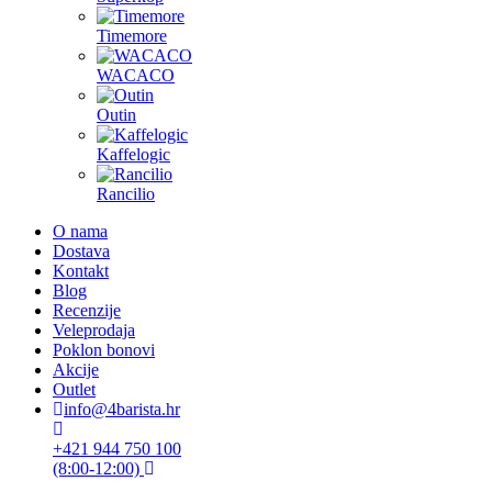
Timemore
WACACO
Outin
Kaffelogic
Rancilio
O nama
Dostava
Kontakt
Blog
Recenzije
Veleprodaja
Poklon bonovi
Akcije
Outlet
info@4barista.hr
+421 944 750 100
(8:00-12:00)