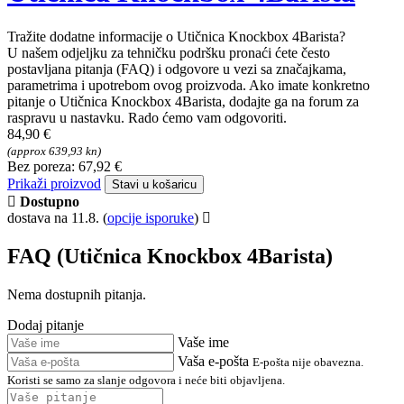
Tražite dodatne informacije o Utičnica Knockbox 4Barista?
U našem odjeljku za tehničku podršku pronaći ćete često
postavljana pitanja (FAQ) i odgovore u vezi sa značajkama,
parametrima i upotrebom ovog proizvoda. Ako imate konkretno
pitanje o Utičnica Knockbox 4Barista, dodajte ga na forum za
raspravu u nastavku. Rado ćemo vam odgovoriti.
84,90 €
(approx 639,93 kn)
Bez poreza: 67,92 €
Prikaži proizvod
Stavi u košaricu
Dostupno
dostava na 11.8.
(
opcije isporuke
)
FAQ (Utičnica Knockbox 4Barista)
Nema dostupnih pitanja.
Dodaj pitanje
Vaše ime
Vaša e-pošta
E-pošta nije obavezna.
Koristi se samo za slanje odgovora i neće biti objavljena.