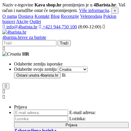
Naziv e-trgovine
Kava shop.hr
promijenjen je u
4Barista.hr
. Vaš
račun i narudžbe ostat će nepromijenjeni.
Više informacija
.
×
O nama
Dostava
Kontakt
Blog
Recenzije
Veleprodaja
Poklon
bonovi
Akcije
Outlet
info@4barista.hr
+421 944 750 100
(8:00-12:00)
4
barista
.hr
sve za bariste
Traži
HR
Odaberite zemlju isporuke
Odaberite svoju zemlju
Ili
Ostani unutra
4barista.hr
Prijava
E-mail adresa:
Lozinka:
Prijava
Zaboravljena lozinka