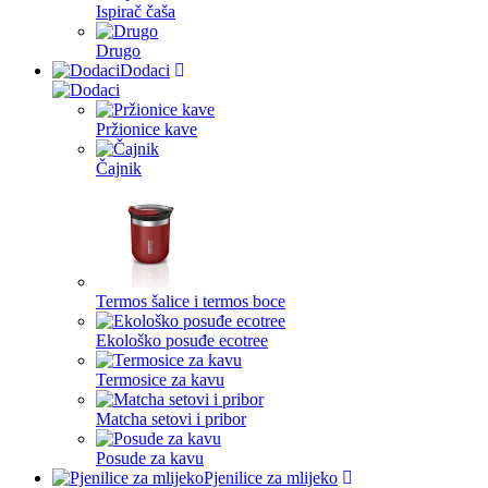
Ispirač čaša
Drugo
Dodaci
Pržionice kave
Čajnik
Termos šalice i termos boce
Ekološko posuđe ecotree
Termosice za kavu
Matcha setovi i pribor
Posude za kavu
Pjenilice za mlijeko