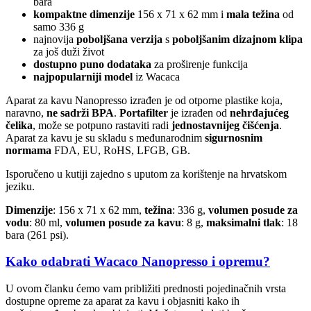
bara
kompaktne dimenzije
156 x 71 x 62 mm i
mala težina
od
samo 336 g
najnovija
poboljšana verzija
s
poboljšanim dizajnom klipa
za još duži život
dostupno puno dodataka
za proširenje funkcija
najpopularniji model
iz Wacaca
Aparat za kavu Nanopresso izrađen je od otporne plastike koja,
naravno,
ne sadrži BPA
.
Portafilter
je izrađen od
nehrđajućeg
čelika
, može se potpuno rastaviti radi
jednostavnijeg čišćenja
.
Aparat za kavu je su skladu s međunarodnim
sigurnosnim
normama
FDA, EU, RoHS, LFGB, GB.
Isporučeno u kutiji zajedno s uputom za korištenje na hrvatskom
jeziku.
Dimenzije
: 156 x 71 x 62 mm,
težina
: 336 g,
volumen posude za
vodu
: 80 ml,
volumen posude za kavu
: 8 g,
maksimalni tlak
: 18
bara (261 psi).
Kako odabrati Wacaco Nanopresso i opremu?
U ovom članku ćemo vam približiti prednosti pojedinačnih vrsta
dostupne opreme za aparat za kavu i objasniti kako ih