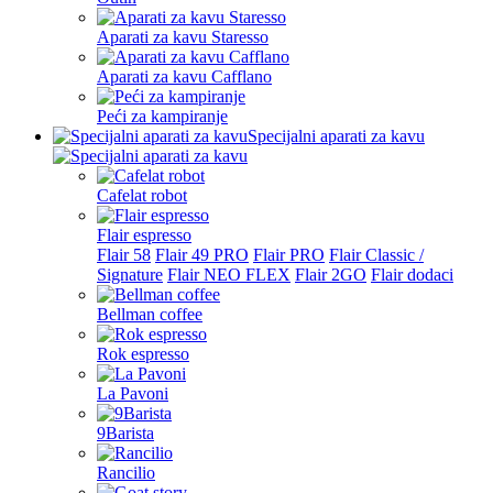
Aparati za kavu Staresso
Aparati za kavu Cafflano
Peći za kampiranje
Specijalni aparati za kavu
Cafelat robot
Flair espresso
Flair 58
Flair 49 PRO
Flair PRO
Flair Classic /
Signature
Flair NEO FLEX
Flair 2GO
Flair dodaci
Bellman coffee
Rok espresso
La Pavoni
9Barista
Rancilio