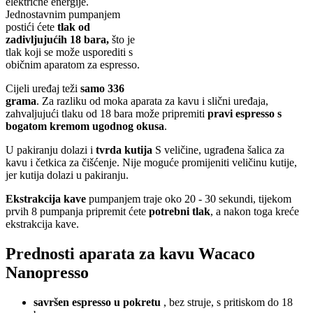
električne energije.
Jednostavnim pumpanjem
postići ćete
tlak od
zadivljujućih 18 bara,
što je
tlak koji se može usporediti s
običnim aparatom za espresso.
Cijeli uređaj teži
samo 336
grama
. Za razliku od moka aparata za kavu i slični uređaja,
zahvaljujući tlaku od 18 bara može pripremiti
pravi espresso s
bogatom kremom ugodnog okusa
.
U pakiranju dolazi i
tvrda kutija
S veličine, ugrađena šalica za
kavu i četkica za čišćenje. Nije moguće promijeniti veličinu kutije,
jer kutija dolazi u pakiranju.
Ekstrakcija kave
pumpanjem traje oko 20 - 30 sekundi, tijekom
prvih 8 pumpanja pripremit ćete
potrebni tlak
, a nakon toga kreće
ekstrakcija kave.
Prednosti aparata za kavu Wacaco
Nanopresso
savršen espresso u pokretu
, bez struje, s pritiskom do 18