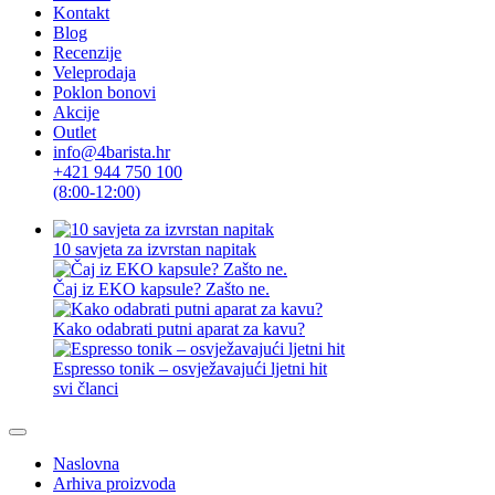
Kontakt
Blog
Recenzije
Veleprodaja
Poklon bonovi
Akcije
Outlet
info@4barista.hr
+421 944 750 100
(8:00-12:00)
10 savjeta za izvrstan napitak
Čaj iz EKO kapsule? Zašto ne.
Kako odabrati putni aparat za kavu?
Espresso tonik – osvježavajući ljetni hit
svi članci
Naslovna
Arhiva proizvoda