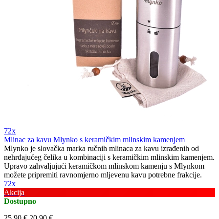
72x
Mlinac za kavu Mlynko s keramičkim mlinskim kamenjem
Mlynko je slovačka marka ručnih mlinaca za kavu izrađenih od
nehrđajućeg čelika u kombinaciji s keramičkim mlinskim kamenjem.
Upravo zahvaljujući keramičkom mlinskom kamenju s Mlynkom
možete pripremiti ravnomjerno mljevenu kavu potrebne frakcije.
72x
Akcija
Dostupno
25,90 €
20,90 €