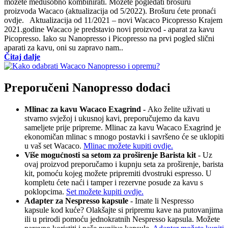
možete međusobno kombinirati. Možete pogledati brošuru
proizvoda Wacaco (aktualizacija od 5/2022). Brošuru ćete pronaći
ovdje. Aktualizacija od 11/2021 – novi Wacaco Picopresso Krajem
2021.godine Wacaco je predstavio novi proizvod - aparat za kavu
Picopresso. Iako su Nanopresso i Picopresso na prvi pogled slični
aparati za kavu, oni su zapravo nam..
Čitaj dalje
Preporučeni Nanopresso dodaci
Mlinac za kavu Wacaco Exagrind -
Ako želite uživati ​​u
stvarno svježoj i ukusnoj kavi, preporučujemo da kavu
sameljete prije pripreme. Mlinac za kavu Wacaco Exagrind je
ekonomičan mlinac s mnogo postavki i savršeno će se uklopiti
u vaš set Wacaco.
Mlinac možete kupiti ovdje
.
Više mogućnosti sa setom za proširenje Barista kit
- Uz
ovaj proizvod preporučamo i kupnju seta za proširenje, barista
kit, pomoću kojeg možete pripremiti dvostruki espresso. U
kompletu ćete naći i tamper i rezervne posude za kavu s
poklopcima.
Set možete kupiti ovdje.
Adapter za Nespresso kapsule
- Imate li Nespresso
kapsule kod kuće? Olakšajte si pripremu kave na putovanjima
ili u prirodi pomoću jednokratnih Nespresso kapsula. Možete