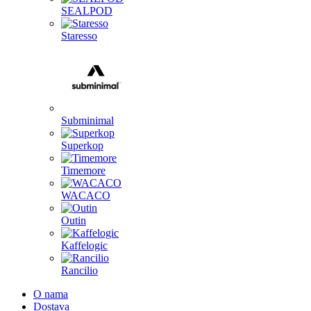
SEALPOD
Staresso
Subminimal
Superkop
Timemore
WACACO
Outin
Kaffelogic
Rancilio
O nama
Dostava