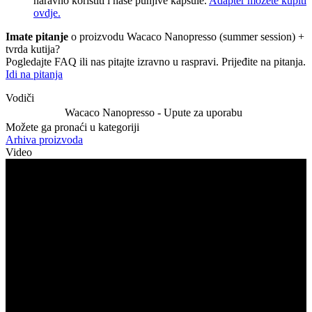
naravno koristiti i naše punjive kapsule.
Adapter možete kupiti
ovdje.
Imate pitanje
o proizvodu Wacaco Nanopresso (summer session) +
tvrda kutija?
Pogledajte FAQ ili nas pitajte izravno u raspravi. Prijeđite na pitanja.
Idi na pitanja
Vodiči
Wacaco Nanopresso - Upute za uporabu
Možete ga pronaći u kategoriji
Arhiva proizvoda
Video