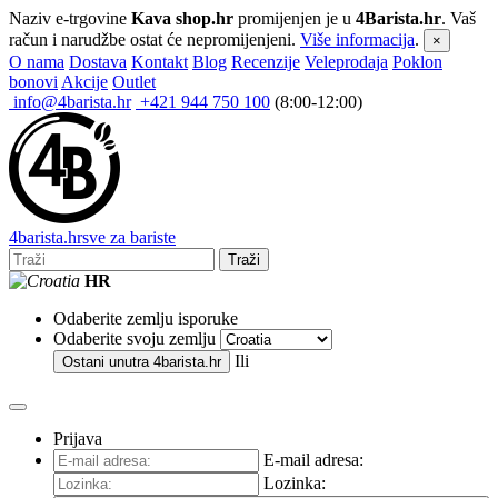
Naziv e-trgovine
Kava shop.hr
promijenjen je u
4Barista.hr
. Vaš
račun i narudžbe ostat će nepromijenjeni.
Više informacija
.
×
O nama
Dostava
Kontakt
Blog
Recenzije
Veleprodaja
Poklon
bonovi
Akcije
Outlet
info@4barista.hr
+421 944 750 100
(8:00-12:00)
4
barista
.hr
sve za bariste
Traži
HR
Odaberite zemlju isporuke
Odaberite svoju zemlju
Ili
Ostani unutra
4barista.hr
Prijava
E-mail adresa:
Lozinka: