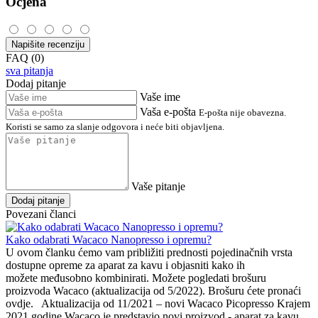
Ocjena
Napišite recenziju
FAQ (0)
sva pitanja
Dodaj pitanje
Vaše ime
Vaša e-pošta
E-pošta nije obavezna.
Koristi se samo za slanje odgovora i neće biti objavljena.
Vaše pitanje
Dodaj pitanje
Povezani članci
Kako odabrati Wacaco Nanopresso i opremu?
U ovom članku ćemo vam približiti prednosti pojedinačnih vrsta
dostupne opreme za aparat za kavu i objasniti kako ih
možete međusobno kombinirati. Možete pogledati brošuru
proizvoda Wacaco (aktualizacija od 5/2022). Brošuru ćete pronaći
ovdje. Aktualizacija od 11/2021 – novi Wacaco Picopresso Krajem
2021.godine Wacaco je predstavio novi proizvod - aparat za kavu