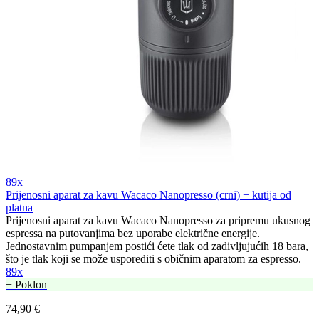
89x
Prijenosni aparat za kavu Wacaco Nanopresso (crni) + kutija od
platna
Prijenosni aparat za kavu Wacaco Nanopresso za pripremu ukusnog
espressa na putovanjima bez uporabe električne energije.
Jednostavnim pumpanjem postići ćete tlak od zadivljujućih 18 bara,
što je tlak koji se može usporediti s običnim aparatom za espresso.
89x
+ Poklon
74,90 €