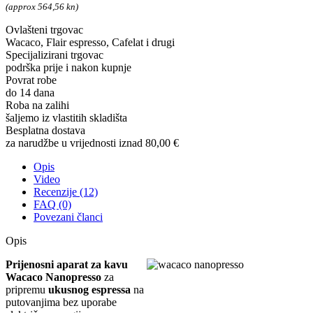
(approx 564,56 kn)
Ovlašteni trgovac
Wacaco, Flair espresso, Cafelat i drugi
Specijalizirani trgovac
podrška prije i nakon kupnje
Povrat robe
do 14 dana
Roba na zalihi
šaljemo iz vlastitih skladišta
Besplatna dostava
za narudžbe u vrijednosti iznad 80,00 €
Opis
Video
Recenzije (12)
FAQ (0)
Povezani članci
Opis
Prijenosni aparat za kavu
Wacaco Nanopresso
za
pripremu
ukusnog espressa
na
putovanjima bez uporabe