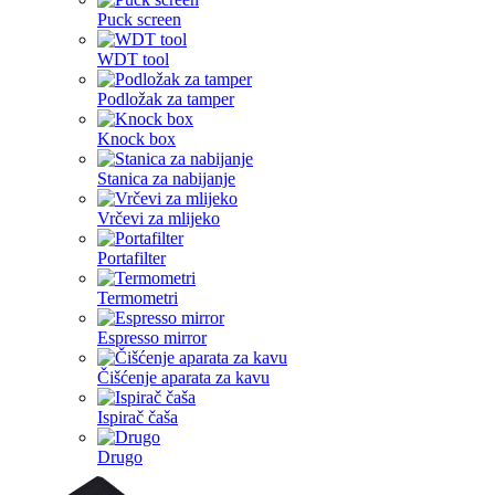
Puck screen
WDT tool
Podložak za tamper
Knock box
Stanica za nabijanje
Vrčevi za mlijeko
Portafilter
Termometri
Espresso mirror
Čišćenje aparata za kavu
Ispirač čaša
Drugo