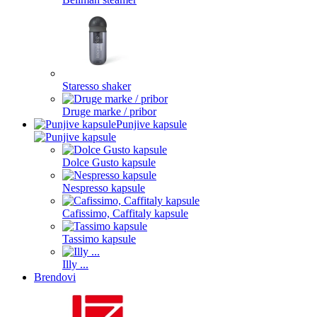
Staresso shaker
Druge marke / pribor
Punjive kapsule
Dolce Gusto kapsule
Nespresso kapsule
Cafissimo, Caffitaly kapsule
Tassimo kapsule
Illy ...
Brendovi