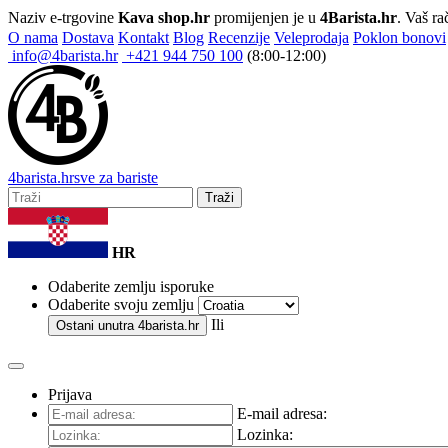
Naziv e-trgovine
Kava shop.hr
promijenjen je u
4Barista.hr
. Vaš ra
O nama
Dostava
Kontakt
Blog
Recenzije
Veleprodaja
Poklon bonovi
info@4barista.hr
+421 944 750 100
(8:00-12:00)
4
barista
.hr
sve za bariste
Traži
HR
Odaberite zemlju isporuke
Odaberite svoju zemlju
Ili
Ostani unutra
4barista.hr
Prijava
E-mail adresa:
Lozinka: