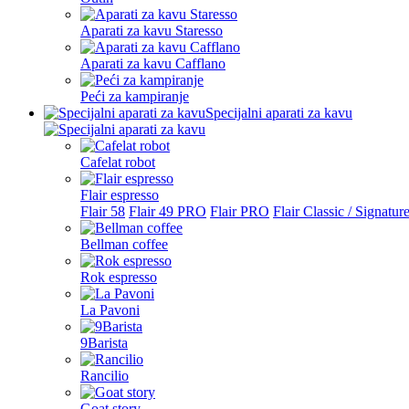
Aparati za kavu Staresso
Aparati za kavu Cafflano
Peći za kampiranje
Specijalni aparati za kavu
Cafelat robot
Flair espresso
Flair 58
Flair 49 PRO
Flair PRO
Flair Classic / Signatur
Bellman coffee
Rok espresso
La Pavoni
9Barista
Rancilio
Goat story