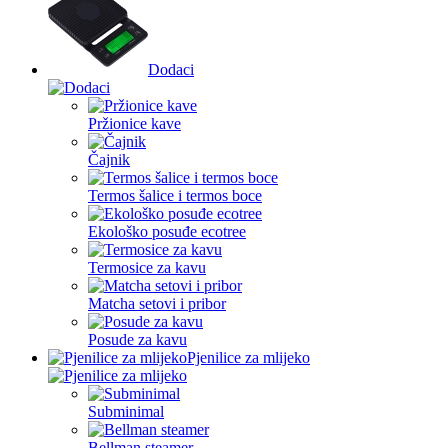
Dodaci
Pržionice kave
Čajnik
Termos šalice i termos boce
Ekološko posuđe ecotree
Termosice za kavu
Matcha setovi i pribor
Posude za kavu
Pjenilice za mlijeko
Subminimal
Bellman steamer