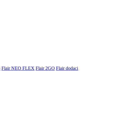
e
Flair NEO FLEX
Flair 2GO
Flair dodaci