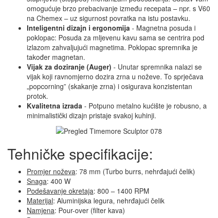
omogućuje brzo prebacivanje između recepata – npr. s V60
na Chemex – uz sigurnost povratka na istu postavku.
Inteligentni dizajn i ergonomija
- Magnetna posuda i
poklopac: Posuda za mljevenu kavu sama se centrira pod
izlazom zahvaljujući magnetima. Poklopac spremnika je
također magnetan.
Vijak za doziranje (Auger)
- Unutar spremnika nalazi se
vijak koji ravnomjerno dozira zrna u noževe. To sprječava
„popcorning” (skakanje zrna) i osigurava konzistentan
protok.
Kvalitetna izrada
- Potpuno metalno kućište je robusno, a
minimalistički dizajn pristaje svakoj kuhinji.
Tehničke specifikacije:
Promjer noževa
: 78 mm (Turbo burrs, nehrđajući čelik)
Snaga
: 400 W
Podešavanje okretaja
: 800 – 1400 RPM
Materijal
: Aluminijska legura, nehrđajući čelik
Namjena
: Pour-over (filter kava)