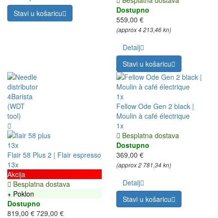
Besplatna dostava
Dostupno
Stavi u košaricu
559,00 €
(approx 4 213,46 kn)
Detalj
Stavi u košaricu
1x
Fellow Ode Gen 2 black |
Moulin à café électrique
1x
Besplatna dostava
13x
Dostupno
Flair 58 Plus 2 | Flair espresso
369,00 €
13x
(approx 2 781,34 kn)
Akcija
Detalj
Besplatna dostava
+ Poklon
Stavi u košaricu
Dostupno
819,00 €
729,00 €