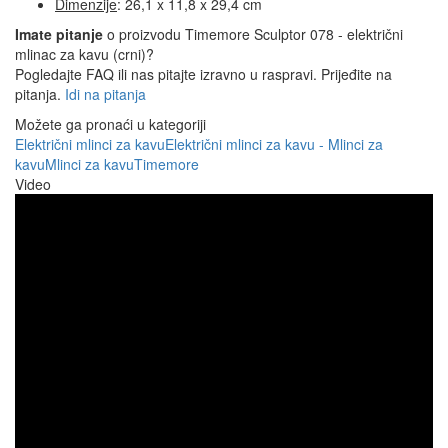
Dimenzije
: 26,1 x 11,8 x 29,4 cm
Imate pitanje
o proizvodu Timemore Sculptor 078 - električni
mlinac za kavu (crni)?
Pogledajte FAQ ili nas pitajte izravno u raspravi. Prijeđite na
pitanja.
Idi na pitanja
Možete ga pronaći u kategoriji
Električni mlinci za kavu
Električni mlinci za kavu - Mlinci za
kavu
Mlinci za kavu
Timemore
Video