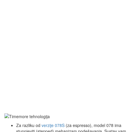
Za razliku od
verzije 078S
(za espresso), model 078 ima
stupnjeviti (stepped) mehanizam podešavanja. Sustav vam