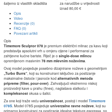
šaljemo iz vlastitih skladišta
za narudžbe u vrijednosti
iznad 80,00 €
Opis
Video
Recenzije (0)
FAQ (0)
Povezani artikli
Opis
Timemore Sculptor 078
je premium električni mlinac za kavu koji
predstavlja apsolutni vrh u omjeru cijene i performansi za
zahtjevne kućne bariste. Riječ je o
single-dose mlincu
opremljenom masivnim
78 mm mlevnim noževima
.
Ovaj model posjeduje posebno dizajnirane noževe s geometrijom
„Turbo Burrs“
, koji su konstruirani isključivo za postizanje
maksimalne čistoće i jasnoće kod
alternativnih metoda
pripreme (filter, pour-over)
. Zahvaljujući ekstremno niskoj
proizvodnji kave u prahu (fines), naglašava slatkoću i
kompleksnost
okusa u šalici.
Za one koji traže veću
univerzalnost
, postoji i model
Timemore
078S
. Model 078S posjeduje
univerzalne ravne noževe
, koji su
primarno konstruirani za postizanje idealne teksture espressa, no