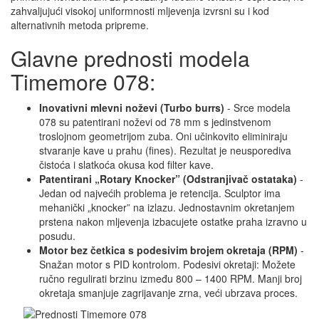
zahvaljujući visokoj uniformnosti mljevenja izvrsni su i kod
alternativnih metoda pripreme.
Glavne prednosti modela
Timemore 078:
Inovativni mlevni noževi (Turbo burrs)
- Srce modela
078 su patentirani noževi od 78 mm s jedinstvenom
troslojnom geometrijom zuba. Oni učinkovito eliminiraju
stvaranje kave u prahu (fines). Rezultat je neusporediva
čistoća i slatkoća okusa kod filter kave.
Patentirani „Rotary Knocker” (Odstranjivač ostataka)
-
Jedan od najvećih problema je retencija. Sculptor ima
mehanički „knocker” na izlazu. Jednostavnim okretanjem
prstena nakon mljevenja izbacujete ostatke praha izravno u
posudu.
Motor bez četkica s podesivim brojem okretaja (RPM)
-
Snažan motor s PID kontrolom. Podesivi okretaji: Možete
ručno regulirati brzinu između 800 – 1400 RPM. Manji broj
okretaja smanjuje zagrijavanje zrna, veći ubrzava proces.