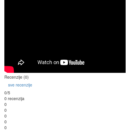
Recenzije (0)
sve recenzije
0/5
0 recenzija
0
0
0
0
0