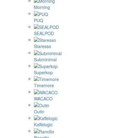
Morning
PUQ
SEALPOD
Staresso
Subminimal
Superkop
Timemore
WACACO
Outin
Kaffelogic
Rancilio