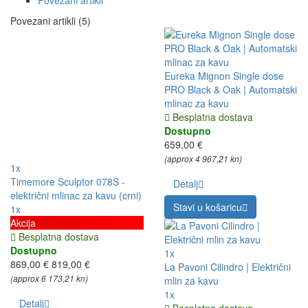
Povezani artikli
Povezani artikli (5)
Eureka Mignon Single dose
PRO Black & Oak | Automatski
mlinac za kavu
Besplatna dostava
Dostupno
659,00 €
(approx 4 967,21 kn)
1x
Timemore Sculptor 078S -
Detalj
električni mlinac za kavu (crni)
Stavi u košaricu
1x
Akcija
Besplatna dostava
Dostupno
1x
869,00 €
819,00 €
La Pavoni Cilindro | Električni
(approx 6 173,21 kn)
mlin za kavu
1x
Detalj