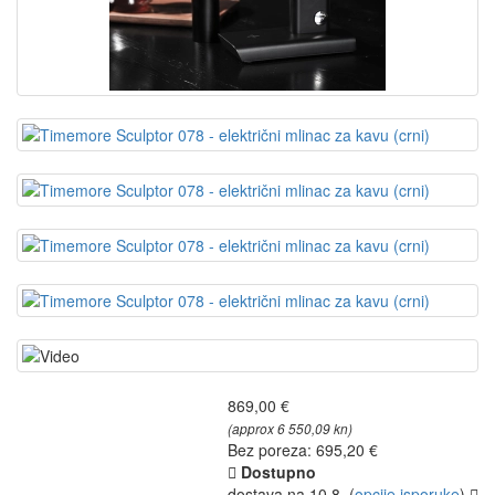
869,00 €
(approx 6 550,09 kn)
Bez poreza: 695,20 €
Dostupno
dostava na 10.8.
(
opcije isporuke
)