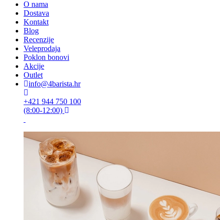
O nama
Dostava
Kontakt
Blog
Recenzije
Veleprodaja
Poklon bonovi
Akcije
Outlet
info@4barista.hr
+421 944 750 100
(8:00-12:00)