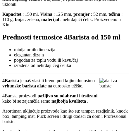
ukloniti.
Kapacitet
: 150 ml.
Visina
: 125 mm,
promjer
: 52 mm,
težina
:
110 g,
boja
: zelena,
materijal
: nehrđajući čelik. Proizvedeno u
Kini.
Prednosti termosice 4Barista od 150 ml
minijaturnih dimenzija
elegantan dizajn
pogodan za toplu vodu ili kavu/čaj
izrađena od nehrđajućeg čelika
4Barista
je naš vlastiti brend pod kojim donosimo
vrhunske barista alate
na europsko tržište.
4Barista proizvodi
pažljivo su odabrani
i
testirani
kako bi se zajamčila samo
najbolja kvaliteta
.
Asortiman uključuje proizvode kao što su: tamper, razdjelnik, knock
box, tamping mat, Puck screen i drugi dodaci za dom i Professional
bariste.