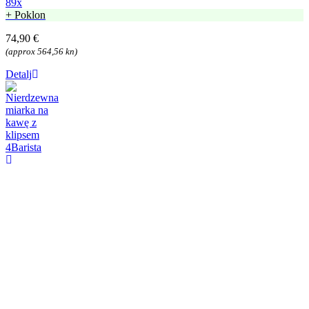
89x
+ Poklon
74,90 €
(approx 564,56 kn)
Detalj