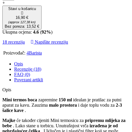
+
Stavi u košaricu
16,90 €
(approx 127,38 kn)
Bez poreza: 13,52 €
Ukupna ocjena:
4.6
(
92%
)
18 recenzija
Napišite recenziju
Proizvođač:
4Barista
Opis
Recenzije (18)
FAQ (0)
Povezani artikli
Opis
Mini termos boca
zapremine
150 ml
idealan je pratilac za putni
aparat za kavu. Zauzima
malo prostora
i daje toplu vodu za
2-3
šalice kave
.
Majke
će također cijeniti Mini termosicu za
pripremu mlijeka za
bebe
. Lako stane u torbicu. Unutrašnjost vrča
izrađena je od
nehrđajućeg čelika
. Uključen je i plastični filter koji se može