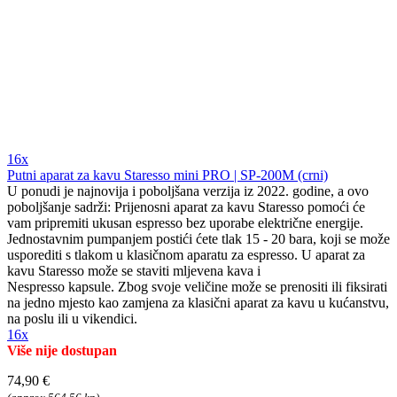
16x
Putni aparat za kavu Staresso mini PRO | SP-200M (crni)
U ponudi je najnovija i poboljšana verzija iz 2022. godine, a ovo
poboljšanje sadrži: Prijenosni aparat za kavu Staresso pomoći će
vam pripremiti ukusan espresso bez uporabe električne energije.
Jednostavnim pumpanjem postići ćete tlak 15 - 20 bara, koji se može
usporediti s tlakom u klasičnom aparatu za espresso. U aparat za
kavu Staresso može se staviti mljevena kava i
Nespresso kapsule. Zbog svoje veličine može se prenositi ili fiksirati
na jedno mjesto kao zamjena za klasični aparat za kavu u kućanstvu,
na poslu ili u vikendici.
16x
Više nije dostupan
74,90 €