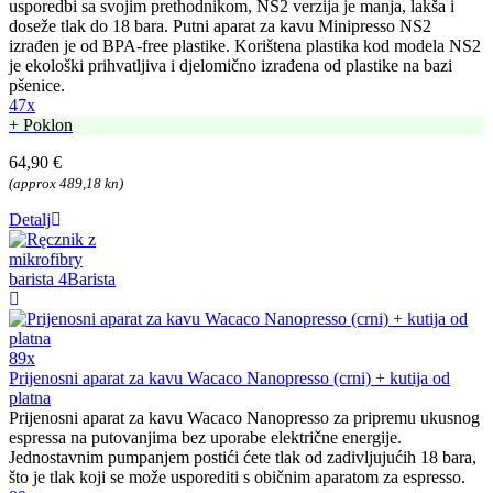
usporedbi sa svojim prethodnikom, NS2 verzija je manja, lakša i
doseže tlak do 18 bara. Putni aparat za kavu Minipresso NS2
izrađen je od BPA-free plastike. Korištena plastika kod modela NS2
je ekološki prihvatljiva i djelomično izrađena od plastike na bazi
pšenice.
47x
+ Poklon
64,90 €
(approx 489,18 kn)
Detalj
89x
Prijenosni aparat za kavu Wacaco Nanopresso (crni) + kutija od
platna
Prijenosni aparat za kavu Wacaco Nanopresso za pripremu ukusnog
espressa na putovanjima bez uporabe električne energije.
Jednostavnim pumpanjem postići ćete tlak od zadivljujućih 18 bara,
što je tlak koji se može usporediti s običnim aparatom za espresso.