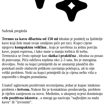
Sažetak pregleda
Termos za kavu 4Barista od 150 ml
idealan je pratitelj za ljubitelje
kave koji žele imati svoje omiljeno piće pri ruci. Kupci cijene
njegovu
kompaktnu veličinu
, koja je savršena za jednu porciju
kave, poput espressa, i lako stane u manju torbicu ili torbu.
Termosica se često opisuje kao
slatka i praktična
, idealna za posao
ili putovanja. Pića održava toplima oko 2-3 sata, što je mnogima
dovoljno. Neki su kupci primijetili da se unutarnji plastični dio
ponekad može olabaviti prilikom zavrtanja poklopca, ali to nije
veliki problem. Neki su kupci primijetili da je cijena nešto viša u
usporedbi s drugim ponudama.
Unatoč uglavnom pozitivnim recenzijama, jedan je kupac istaknuo
problem s
brtvom.
Nakon što je kontaktirao prodavatelja, problem
je riješen zamjenom za novu. Međutim, u ukupnoj ocjeni dominiraju
vrlo pozitivna iskustva
, a mnogi ga nazivaju "najboljim za malu
kavu" ili "izvrsnim".