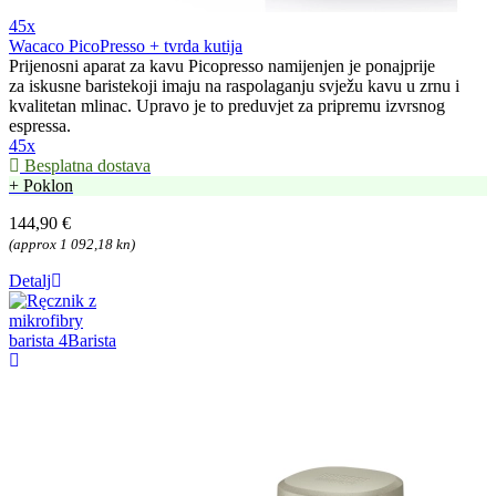
45x
Wacaco PicoPresso + tvrda kutija
Prijenosni aparat za kavu Picopresso namijenjen je ponajprije
za iskusne baristekoji imaju na raspolaganju svježu kavu u zrnu i
kvalitetan mlinac. Upravo je to preduvjet za pripremu izvrsnog
espressa.
45x
Besplatna dostava
+ Poklon
144,90 €
(approx 1 092,18 kn)
Detalj