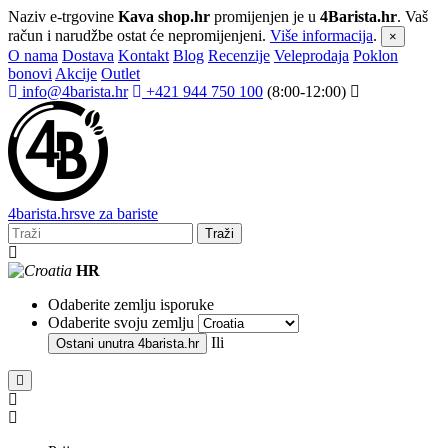
Naziv e-trgovine
Kava shop.hr
promijenjen je u
4Barista.hr
. Vaš
račun i narudžbe ostat će nepromijenjeni.
Više informacija
.
×
O nama
Dostava
Kontakt
Blog
Recenzije
Veleprodaja
Poklon
bonovi
Akcije
Outlet
info@4barista.hr
+421 944 750 100
(8:00-12:00)
4
barista
.hr
sve za bariste
Traži
HR
Odaberite zemlju isporuke
Odaberite svoju zemlju
Ili
Ostani unutra
4barista.hr