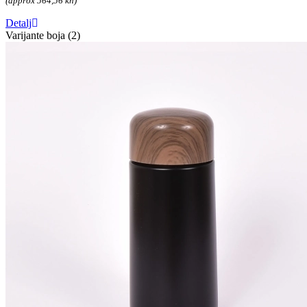
(approx 564,56 kn)
Detalj
Varijante boja (2)