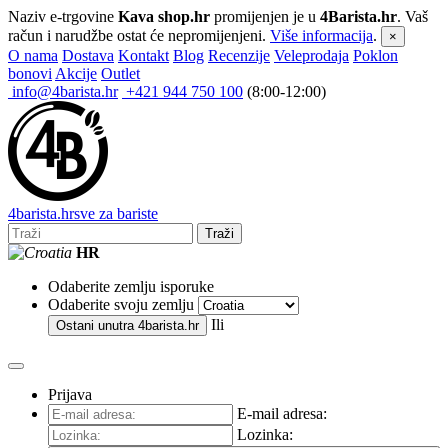
Naziv e-trgovine
Kava shop.hr
promijenjen je u
4Barista.hr
. Vaš
račun i narudžbe ostat će nepromijenjeni.
Više informacija
.
×
O nama
Dostava
Kontakt
Blog
Recenzije
Veleprodaja
Poklon
bonovi
Akcije
Outlet
info@4barista.hr
+421 944 750 100
(8:00-12:00)
4
barista
.hr
sve za bariste
Traži
HR
Odaberite zemlju isporuke
Odaberite svoju zemlju
Ili
Ostani unutra
4barista.hr
Prijava
E-mail adresa:
Lozinka: