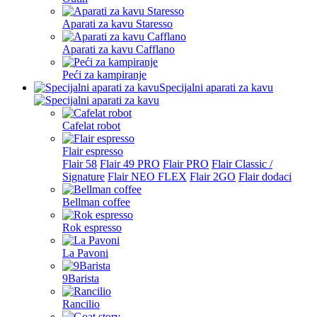
Aparati za kavu Staresso
Aparati za kavu Cafflano
Peći za kampiranje
Specijalni aparati za kavu
Cafelat robot
Flair espresso
Flair 58
Flair 49 PRO
Flair PRO
Flair Classic /
Signature
Flair NEO FLEX
Flair 2GO
Flair dodaci
Bellman coffee
Rok espresso
La Pavoni
9Barista
Rancilio