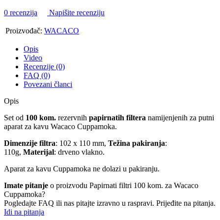
0 recenzija
Napišite recenziju
Proizvođač:
WACACO
Opis
Video
Recenzije (0)
FAQ (0)
Povezani članci
Opis
Set od
100 kom.
rezervnih
papirnatih filtera
namijenjenih za putni
aparat za kavu Wacaco Cuppamoka.
Dimenzije filtra
: 102 x 110 mm,
Težina pakiranja
:
110g,
Materijal
: drveno vlakno.
Aparat za kavu Cuppamoka ne dolazi u pakiranju.
Imate pitanje
o proizvodu Papirnati filtri 100 kom. za Wacaco
Cuppamoka?
Pogledajte FAQ ili nas pitajte izravno u raspravi. Prijeđite na pitanja.
Idi na pitanja