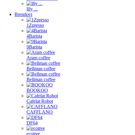
Illy ...
Brendovi
1Zpresso
4Barista
9Barista
Aram coffee
Bellman coffee
Bellman coffee
BOOKOO
Cafelat Robot
CAFFLANO
DF64
ecotree