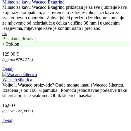
Mlinac za kavu Wacaco Exagrind
Mlinac za kavu Wacaco Exagrind prikladan je za sve ljubitelje kave
koji traže kompaktan, a istovremeno izdržljiv mlinac za kavu za
svakodnevnu upotrebu. Zahvaljujući precizno izrađenom kamenju
za mljevenje od nehrđajućeg čelika veličine 38 mm i ugrađenim
ležajevima, mljevenje kave je kontinuirano i precizno.
6x
Besplatna dostava
+ Poklon
129,90 €
(approx 979,12 kn)
Detalj
Wacaco šilterica
Volite li Wacaco proizvode? Onda morate imati i Wacaco šiltericu.
Izrađena je od 100 % pamuka. Pomoću jednostavne podesive trake
šilterica pristaje svakome. Oblik šilterice: baseball.
16,90 €
(approx 127,38 kn)
Detalj