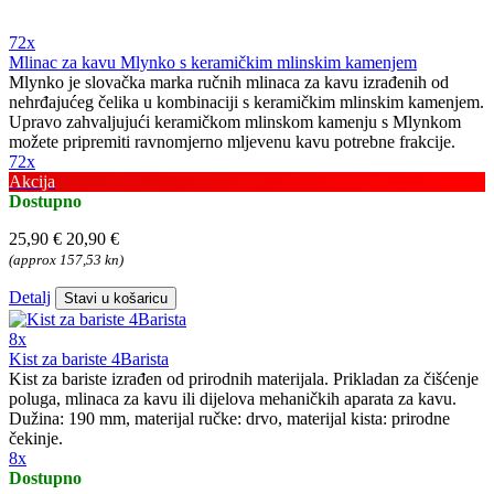
72x
Mlinac za kavu Mlynko s keramičkim mlinskim kamenjem
Mlynko je slovačka marka ručnih mlinaca za kavu izrađenih od
nehrđajućeg čelika u kombinaciji s keramičkim mlinskim kamenjem.
Upravo zahvaljujući keramičkom mlinskom kamenju s Mlynkom
možete pripremiti ravnomjerno mljevenu kavu potrebne frakcije.
72x
Akcija
Dostupno
25,90 €
20,90 €
(approx 157,53 kn)
Detalj
Stavi u košaricu
8x
Kist za bariste 4Barista
Kist za bariste izrađen od prirodnih materijala. Prikladan za čišćenje
poluga, mlinaca za kavu ili dijelova mehaničkih aparata za kavu.
Dužina: 190 mm, materijal ručke: drvo, materijal kista: prirodne
čekinje.
8x
Dostupno