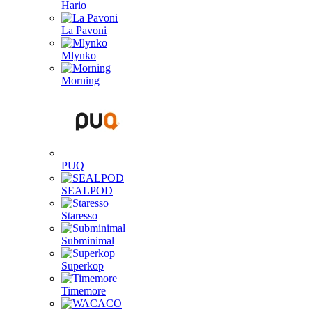
Hario
La Pavoni
Mlynko
Morning
PUQ
SEALPOD
Staresso
Subminimal
Superkop
Timemore