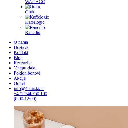
WACACO
Outin
Kaffelogic
Rancilio
O nama
Dostava
Kontakt
Blog
Recenzije
Veleprodaja
Poklon bonovi
Akcije
Outlet
info@4barista.hr
+421 944 750 100
(8:00-12:00)