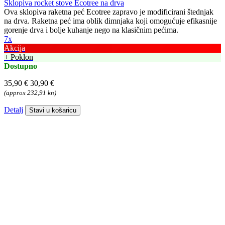
Sklopiva rocket stove Ecotree na drva
Ova sklopiva raketna peć Ecotree zapravo je modificirani štednjak
na drva. Raketna peć ima oblik dimnjaka koji omogućuje efikasnije
gorenje drva i bolje kuhanje nego na klasičnim pećima.
7x
Akcija
+ Poklon
Dostupno
35,90 €
30,90 €
(approx 232,91 kn)
Detalj
Stavi u košaricu