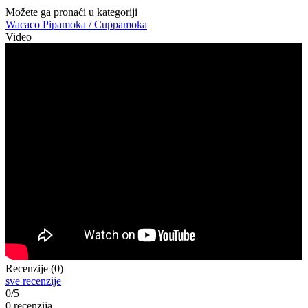
Možete ga pronaći u kategoriji
Wacaco Pipamoka / Cuppamoka
Video
Recenzije (0)
sve recenzije
0/5
0 recenzija