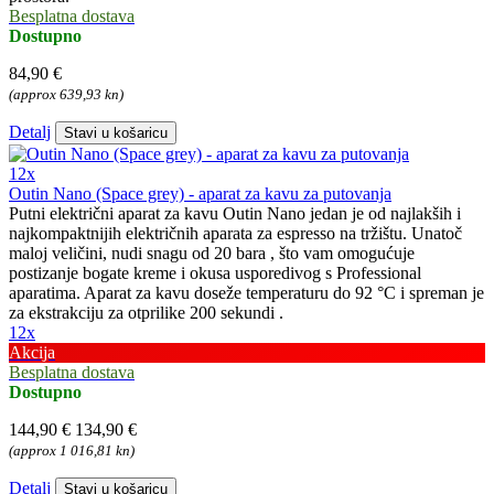
Besplatna dostava
Dostupno
84,90 €
(approx 639,93 kn)
Detalj
Stavi u košaricu
12x
Outin Nano (Space grey) - aparat za kavu za putovanja
Putni električni aparat za kavu Outin Nano jedan je od najlakših i
najkompaktnijih električnih aparata za espresso na tržištu. Unatoč
maloj veličini, nudi snagu od 20 bara , što vam omogućuje
postizanje bogate kreme i okusa usporedivog s Professional
aparatima. Aparat za kavu doseže temperaturu do 92 °C i spreman je
za ekstrakciju za otprilike 200 sekundi .
12x
Akcija
Besplatna dostava
Dostupno
144,90 €
134,90 €
(approx 1 016,81 kn)
Detalj
Stavi u košaricu