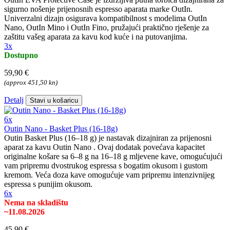
sigurno nošenje prijenosnih espresso aparata marke OutIn.
Univerzalni dizajn osigurava kompatibilnost s modelima OutIn
Nano, OutIn Mino i OutIn Fino, pružajući praktično rješenje za
zaštitu vašeg aparata za kavu kod kuće i na putovanjima.
3x
Dostupno
59,90 €
(approx 451,50 kn)
Detalj
Stavi u košaricu
6x
Outin Nano - Basket Plus (16-18g)
Outin Basket Plus (16–18 g) je nastavak dizajniran za prijenosni
aparat za kavu Outin Nano . Ovaj dodatak povećava kapacitet
originalne košare sa 6–8 g na 16–18 g mljevene kave, omogućujući
vam pripremu dvostrukog espressa s bogatim okusom i gustom
kremom. Veća doza kave omogućuje vam pripremu intenzivnijeg
espressa s punijim okusom.
6x
Nema na skladištu
~11.08.2026
45,90 €