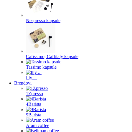
Nespresso kapsule
Cafissimo, Caffitaly kapsule
Tassimo kapsule
Illy ...
Brendovi
1Zpresso
4Barista
9Barista
Aram coffee