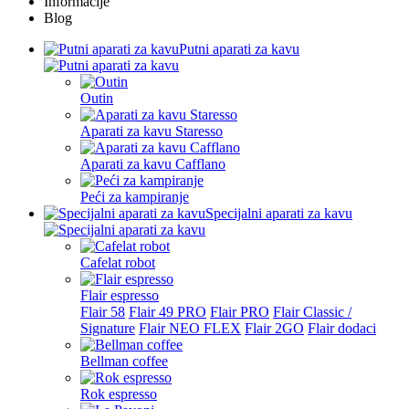
Informacije
Blog
Putni aparati za kavu
Outin
Aparati za kavu Staresso
Aparati za kavu Cafflano
Peći za kampiranje
Specijalni aparati za kavu
Cafelat robot
Flair espresso
Flair 58
Flair 49 PRO
Flair PRO
Flair Classic /
Signature
Flair NEO FLEX
Flair 2GO
Flair dodaci
Bellman coffee
Rok espresso