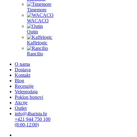
Timemore
WACACO
Outin
Kaffelogic
Rancilio
O nama
Dostava
Kontakt
Blog
Recenzije
Veleprodaja
Poklon bonovi
Akcije
Outlet
info@4barista.hr
+421 944 750 100
(8:00-12:00)