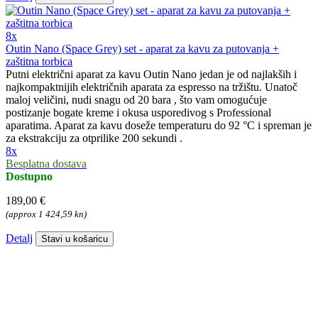
8x
Outin Nano (Space Grey) set - aparat za kavu za putovanja +
zaštitna torbica
Putni električni aparat za kavu Outin Nano jedan je od najlakših i
najkompaktnijih električnih aparata za espresso na tržištu. Unatoč
maloj veličini, nudi snagu od 20 bara , što vam omogućuje
postizanje bogate kreme i okusa usporedivog s Professional
aparatima. Aparat za kavu doseže temperaturu do 92 °C i spreman je
za ekstrakciju za otprilike 200 sekundi .
8x
Besplatna dostava
Dostupno
189,00 €
(approx 1 424,59 kn)
Detalj
Stavi u košaricu