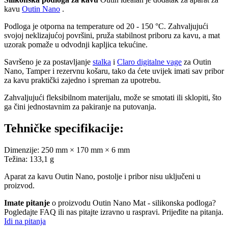
kavu
Outin Nano
.
Podloga je otporna na temperature od 20 - 150 °C. Zahvaljujući
svojoj neklizajućoj površini, pruža stabilnost priboru za kavu, a mat
uzorak pomaže u odvodnji kapljica tekućine.
Savršeno je za postavljanje
stalka
i
Claro digitalne vage
za Outin
Nano, Tamper i rezervnu košaru, tako da ćete uvijek imati sav pribor
za kavu praktički zajedno i spreman za upotrebu.
Zahvaljujući fleksibilnom materijalu, može se smotati ili sklopiti, što
ga čini jednostavnim za pakiranje na putovanja.
Tehničke specifikacije:
Dimenzije: 250 mm × 170 mm × 6 mm
Težina: 133,1 g
Aparat za kavu Outin Nano, postolje i pribor nisu uključeni u
proizvod.
Imate pitanje
o proizvodu Outin Nano Mat - silikonska podloga?
Pogledajte FAQ ili nas pitajte izravno u raspravi. Prijeđite na pitanja.
Idi na pitanja