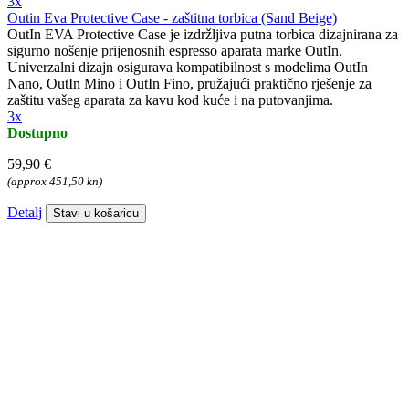
3x
Outin Eva Protective Case - zaštitna torbica (Sand Beige)
OutIn EVA Protective Case je izdržljiva putna torbica dizajnirana za
sigurno nošenje prijenosnih espresso aparata marke OutIn.
Univerzalni dizajn osigurava kompatibilnost s modelima OutIn
Nano, OutIn Mino i OutIn Fino, pružajući praktično rješenje za
zaštitu vašeg aparata za kavu kod kuće i na putovanjima.
3x
Dostupno
59,90 €
(approx 451,50 kn)
Detalj
Stavi u košaricu