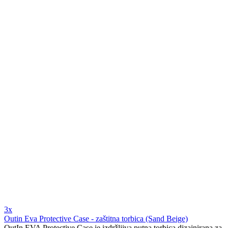
3x
Outin Eva Protective Case - zaštitna torbica (Sand Beige)
OutIn EVA Protective Case je izdržljiva putna torbica dizajnirana za