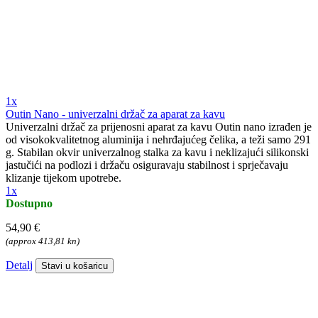
1x
Outin Nano - univerzalni držač za aparat za kavu
Univerzalni držač za prijenosni aparat za kavu Outin nano izrađen je
od visokokvalitetnog aluminija i nehrđajućeg čelika, a teži samo 291
g. Stabilan okvir univerzalnog stalka za kavu i neklizajući silikonski
jastučići na podlozi i držaču osiguravaju stabilnost i sprječavaju
klizanje tijekom upotrebe.
1x
Dostupno
54,90 €
(approx 413,81 kn)
Detalj
Stavi u košaricu