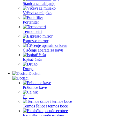
Stanica za nabijanje
Vrčevi za mlijeko
Portafilter
Termometri
Espresso mirror
Čišćenje aparata za kavu
Ispirač čaša
Drugo
Dodaci
Pržionice kave
Čajnik
Termos šalice i termos boce
Ekološko posuđe ecotree