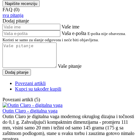
Napišite recenziju
FAQ (0)
sva pitanja
Dodaj pitanje
Vaše ime
Vaša e-pošta
E-pošta nije obavezna.
Koristi se samo za slanje odgovora i neće biti objavljena.
Vaše pitanje
Dodaj pitanje
Povezani artikli
Kupci su također kupili
Povezani artikli (5)
Outin Claro - digitalna vaga
Outin Claro je digitalna vaga modernog okruglog dizajna i točnosti
do 0,1 g. Zahvaljujući kompaktnim dimenzijama - promjeru 111
mm, visini samo 20 mm i težini od samo 145 grama (175 g sa
zaštitnom podlogom), stane u svaku torbu i zauzima gotovo nimalo
prostora.