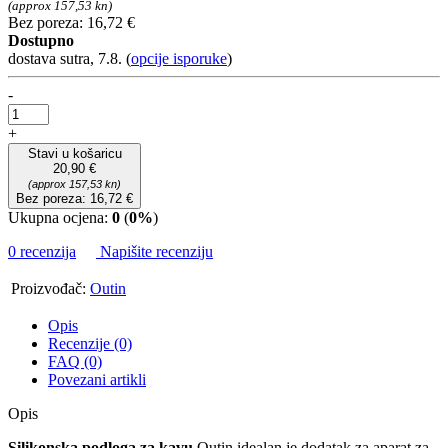
(approx 157,53 kn)
Bez poreza: 16,72 €
Dostupno
dostava sutra, 7.8.
(
opcije isporuke
)
-
+
Stavi u košaricu
20,90 €
(approx 157,53 kn)
Bez poreza: 16,72 €
Ukupna ocjena:
0
(
0%
)
0 recenzija
Napišite recenziju
Proizvođač:
Outin
Opis
Recenzije (0)
FAQ (0)
Povezani artikli
Opis
Silikonska podloga za kavu
Outin idealan je dodatak za aparat za