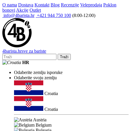
O nama
Dostava
Kontakt
Blog
Recenzije
Veleprodaja
Poklon
bonovi
Akcije
Outlet
info@4barista.hr
+421 944 750 100
(8:00-12:00)
4
barista
.hr
sve za bariste
Traži
HR
Odaberite zemlju isporuke
Odaberite svoju zemlju
Croatia
Croatia
Austria
Belgium
Bulgaria