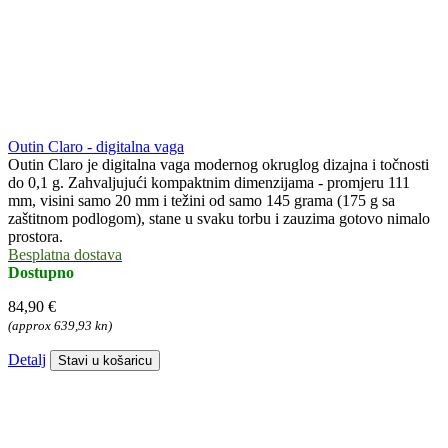
Outin Claro - digitalna vaga
Outin Claro je digitalna vaga modernog okruglog dizajna i točnosti
do 0,1 g. Zahvaljujući kompaktnim dimenzijama - promjeru 111
mm, visini samo 20 mm i težini od samo 145 grama (175 g sa
zaštitnom podlogom), stane u svaku torbu i zauzima gotovo nimalo
prostora.
Besplatna dostava
Dostupno
84,90 €
(approx 639,93 kn)
Detalj
Stavi u košaricu