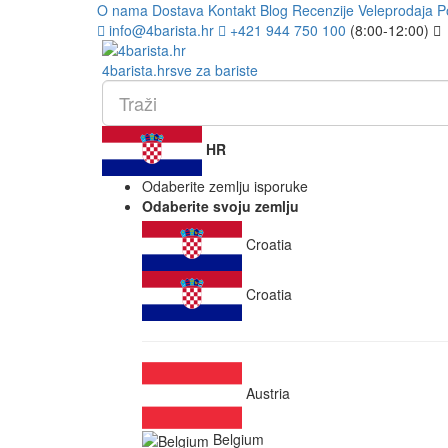
O nama
Dostava
Kontakt
Blog
Recenzije
Veleprodaja
P
info@4barista.hr
+421 944 750 100
(8:00-12:00)
4
barista
.hr
sve za bariste
HR
Odaberite zemlju isporuke
Odaberite svoju zemlju
Croatia
Croatia
Austria
Belgium